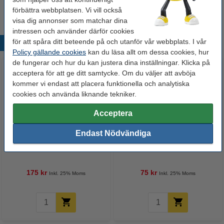
LR3
LR6
Mignon
mini penlite
förbättra webbplatsen. Vi vill också
minipenlite
MN1500
MN2400
penlite
visa dig annonser som matchar dina
intressen och använder därför cookies
för att spåra ditt beteende på och utanför vår webbplats. I vår
Populära produkter
Policy gällande cookies
kan du läsa allt om dessa cookies, hur
de fungerar och hur du kan justera dina inställningar. Klicka på
acceptera för att ge ditt samtycke. Om du väljer att avböja
kommer vi endast att placera funktionella och analytiska
cookies och använda liknande tekniker.
Acceptera
Endast Nödvändiga
123ink Xtreme Power MN1500
123ink Xtreme Power CR2032
AA/LR6 batteri 24st
Lithium knappcellsbatteri 5st
175 kr
75 kr
Inkl. 25% Moms
Inkl. 25% Moms