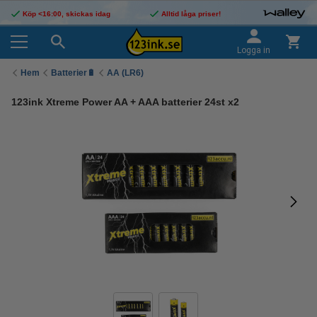
Köp <16:00, skickas idag
Alltid låga priser!
Logga in
Hem
Batterier🔋
AA (LR6)
123ink Xtreme Power AA + AAA batterier 24st x2