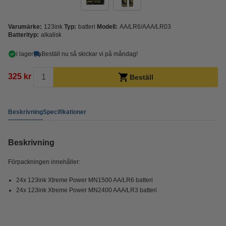
Varumärke:
123ink
Typ:
batteri
Modell:
AA/LR6/AAA/LR03
Batterityp:
alkalisk
i lager
Beställ nu så skickar vi på måndag!
325 kr
Beställ
Beskrivning
Specifikationer
Beskrivning
Förpackningen innehåller:
24x 123ink Xtreme Power MN1500 AA/LR6 batteri
24x 123ink Xtreme Power MN2400 AAA/LR3 batteri