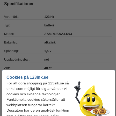
Specifikationer
Varumärke:
123ink
Typ:
batteri
Modell:
AA/LR6/AAA/LR03
Batterityp:
alkalisk
Spänning:
1,5 V
Uppladdningsbar:
nej
Antal:
48 st
Säkerhetsdatablad:
Manual
Cookies på 123ink.se
För att göra shopping på 123ink.se så
enkel som möjligt för dig använder vi
Extra information
cookies och liknande teknologier.
Batteriet benämns
Funktionella cookies säkerställer att
även som:
webbplatsen fungerar korrekt.
Batteribenämning:
Dessutom har de en analytisk funktion
A.A
A.A.A
LR03
LR06
som hjälper oss att kontinuerligt