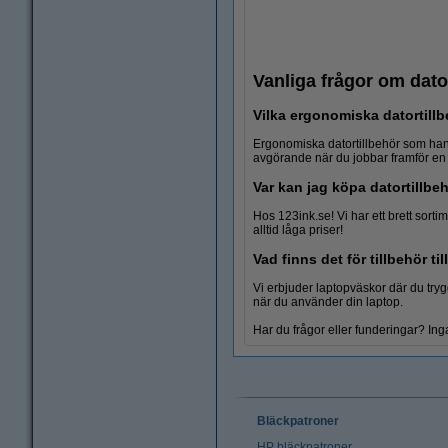
Vanliga frågor om dato
Vilka ergonomiska datortil
Ergonomiska datortillbehör som hand
avgörande när du jobbar framför en 
Var kan jag köpa datortillbe
Batterier
Hos 123ink.se! Vi har ett brett sor
alltid låga priser!
Vad finns det för tillbehör ti
Vi erbjuder laptopväskor där du trygg
när du använder din laptop.
Har du frågor eller funderingar? Inga
Bläckpatroner
HP bläckpatroner