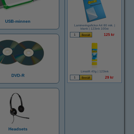
USB-minnen
Lamineringsfickor A4 80 mik. |
blank | 123ink 100st
125 kr
Limstift 40g | 123ink
DVD-R
29 kr
Headsets