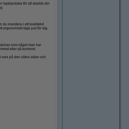
 laptopväska för att skydda din
ng.
u investera i ett kvalitativt
tt ergonomiskt läge just för dig.
kännas som något man har
emmet eller på kontoret.
t vara på den säkra sidan och