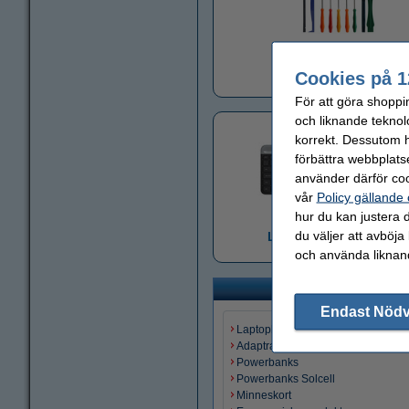
Verktygsset
Cookies på 1
För att göra shoppi
och liknande teknol
korrekt. Dessutom ha
förbättra webbplats
använder därför coo
vår
Policy gällande
hur du kan justera d
du väljer att avböja
Logitech datortillbehö
och använda liknand
Endast Nöd
Laptopladdare
Adaptrar
Powerbanks
Powerbanks Solcell
Minneskort