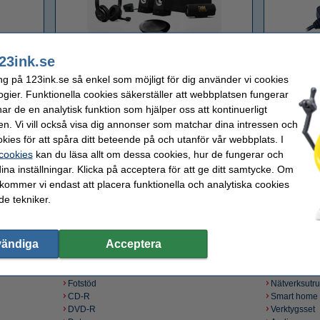
Audio
23ink.se
ng på 123ink.se så enkel som möjligt för dig använder vi cookies
ogier. Funktionella cookies säkerställer att webbplatsen fungerar
r de en analytisk funktion som hjälper oss att kontinuerligt
en. Vi vill också visa dig annonser som matchar dina intressen och
kies för att spåra ditt beteende på och utanför vår webbplats. I
 cookies
kan du läsa allt om dessa cookies, hur de fungerar och
ina inställningar. Klicka på acceptera för att ge ditt samtycke. Om
 kommer vi endast att placera funktionella och analytiska cookies
r
e tekniker.
Datortillbehör
vändiga
Acceptera
USB hubbar
Tangentbord
USB-minnen
Webbkamer
Fotstöd
Nätverksutru
CD-R
Smart home
DVD-R
Verktygsset