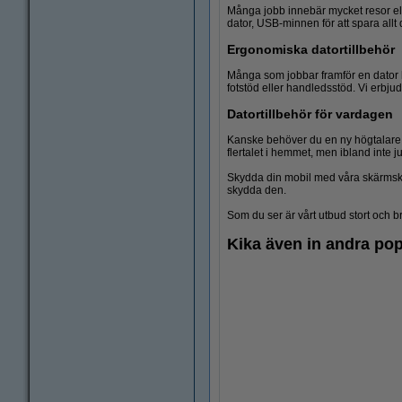
Många jobb innebär mycket resor el
dator, USB-minnen för att spara allt 
Ergonomiska datortillbehör
Många som jobbar framför en dator he
fotstöd eller handledsstöd. Vi erbjud
Datortillbehör för vardagen
Kanske behöver du en ny högtalare –
flertalet i hemmet, men ibland inte j
Skydda din mobil med våra skärmskyd
skydda den.
Som du ser är vårt utbud stort och b
Kika även in andra po