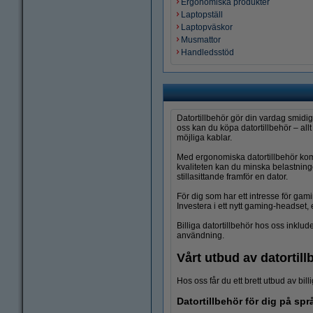
Ergonomiska produkter
Laptopställ
Laptopväskor
Musmattor
Handledsstöd
Datortillbehör gör din vardag smidig
oss kan du köpa datortillbehör – al
möjliga kablar.
Med ergonomiska datortillbehör komme
kvaliteten kan du minska belastnin
stillasittande framför en dator.
För dig som har ett intresse för ga
Investera i ett nytt gaming-headset,
Billiga datortillbehör hos oss inklu
användning.
Vårt utbud av datortill
Hos oss får du ett brett utbud av bill
Datortillbehör för dig på spr