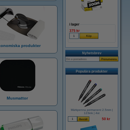
i lager
375 kr
gonomiska produkter
Nyhetsbrev
Populära produkter
Musmattor
Märkpenna permanent 2.5mm |
123ink | 4st
50 kr