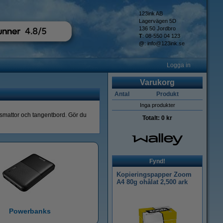
123ink AB
Lagervägen 5D
136 50 Jordbro
T
: 08-550 04 123
@
:
info@123ink.se
Logga in
Varukorg
Antal
Produkt
Inga produkter
musmattor och tangentbord. Gör du
Totalt:
0 kr
Fynd!
Kopieringspapper Zoom
A4 80g ohålat 2,500 ark
Powerbanks