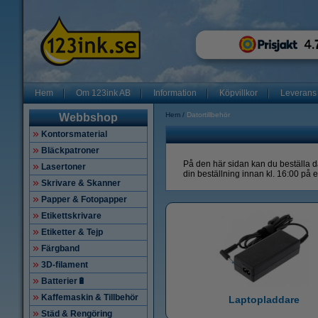
Hem
Om 123ink AB
Information
Köpvillkor
Leverans
Hem
Datortillbehör
Webbshop
Kontorsmaterial
Bläckpatroner
På den här sidan kan du beställa da
Lasertoner
din beställning innan kl. 16:00 på e
Skrivare & Skanner
Papper & Fotopapper
Etikettskrivare
Etiketter & Tejp
Färgband
3D-filament
Batterier🔋
Kaffemaskin & Tillbehör
Laptopladdare
Städ & Rengöring