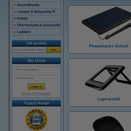
Datortillbehör
Lampor & Belysning 💡
Kablar
Skärmskydd & Linsskydd
Laddare
Sök produkt
Powerbanks Solcell
Sök
Mitt 123ink
Glömt ditt lösenord?
Laptopställ
Trygg E-Handel