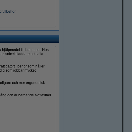
rtillbehör
 hjälpmedel till bra priser. Hos
r, solcellsladdare och alla
tt datortillbehör som håller
 dig som jobbar mycket
 roligare och mer ergonomisk.
prång och är beroende av flexibel