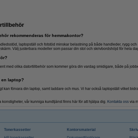
rtillbehör
lbehör rekommenderas för hemmakontor?
ledsstöd, laptopställ och fotstöd minskar belastning på både handleder, rygg och 
skärm. Välj justerbara modeller som passar din stol och skrivbordshöjd för hela da
hör?
Laptopladdare
Kabelhantering
timent med olika datortillbehör som kommer göra din vardag smidigare, både på jo
ll en laptop?
t kan förvara din laptop, samt laddare och mus. Vi har också laptopställ vilket bidra
 konstigheter, vår kunniga kundtjänst finns här för att hjälpa dig.
Kontakta oss
via me
Tonerkassetter
Kontorsmaterial
Skri
HP tonerkassetter
Dokumentförstörare
Bläck