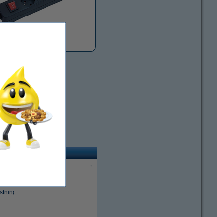
Grenuttag
a
stning