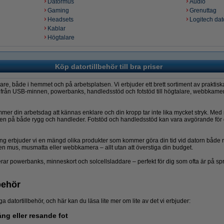
Datormus
Audio
Gaming
Grenuttag
Headsets
Logitech dato
Kablar
Högtalare
Köp datortillbehör till bra priser
are, både i hemmet och på arbetsplatsen. Vi erbjuder ett brett sortiment av praktiska
lt från USB-minnen, powerbanks, handledsstöd och fotstöd till högtalare, webbkamero
r din arbetsdag att kännas enklare och din kropp tar inte lika mycket stryk. Med rä
gen på både rygg och handleder. Fotstöd och handledsstöd kan vara avgörande för
ming erbjuder vi en mängd olika produkter som kommer göra din tid vid datorn både
 en mus, musmatta eller webbkamera – allt utan att överstiga din budget.
derar powerbanks, minneskort och solcellsladdare – perfekt för dig som ofta är på s
behör
iga datortillbehör, och här kan du läsa lite mer om lite av det vi erbjuder:
ång eller resande fot