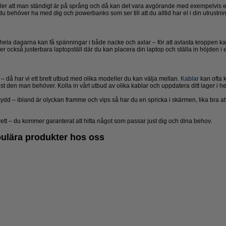
ler att man ständigt är på språng och då kan det vara avgörande med exempelvis en
du behöver ha med dig och powerbanks som ser till att du alltid har el i din utrustni
la dagarna kan få spänningar i både nacke och axlar – för att avlasta kroppen kan d
er också justerbara laptopställ där du kan placera din laptop och ställa in höjden i e
 då har vi ett brett utbud med olika modeller du kan välja mellan.
Kablar
kan ofta 
ust den man behöver. Kolla in vårt utbud av olika kablar och uppdatera ditt lager i h
d – ibland är olyckan framme och vips så har du en spricka i skärmen, lika bra at
rett – du kommer garanterat att hitta något som passar just dig och dina behov.
pulära produkter hos oss