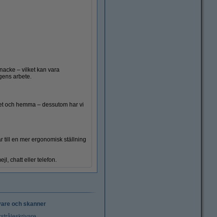
nacke – vilket kan vara
gens arbete.
Grenuttag
bbet och hemma – dessutom har vi
r till en mer ergonomisk ställning
jl, chatt eller telefon.
vare och skanner
stråleskrivare