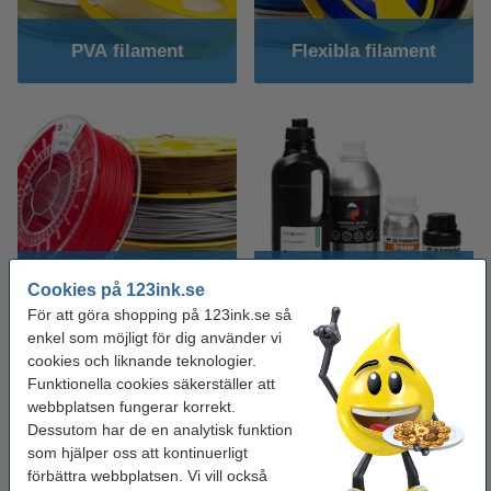
PVA filament
Flexibla filament
Alla filamenttyper
Resin
Cookies på 123ink.se
För att göra shopping på 123ink.se så
enkel som möjligt för dig använder vi
cookies och liknande teknologier.
Funktionella cookies säkerställer att
webbplatsen fungerar korrekt.
Dessutom har de en analytisk funktion
som hjälper oss att kontinuerligt
förbättra webbplatsen. Vi vill också