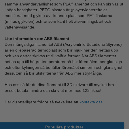
samma användarvänlighet som PLA filamentet och kan skrivas ut
i höga hastigheter. PETG plasten är (ployetylentereftalat
modifierat med glykol) av liknande plast som PET flaskorna
(minus glykolen) och är som känt helt återvinningsbart och
vattenavvisande.
Lite information om ABS filament
Den mångsidiga filamentet ABS (Acrylonitrile Butadiene Styrene)
är en oljebaserad termoplast som blir mjuk när den hettas upp
och kan därför skrivas ut till valfria former. När ABS filamentet
hettas upp till högre temperaturer så blir föremålen mer glansiga
och efter kylningen så behåller föremålet sin form och glansighet,
dessutom så blir utskrifterna från ABS mer stryktåliga.
Hos oss så får du dina filament till 3D skrivare till mycket bra
priser, betala mindre och skriv ut mer med 123ink.se!
Har du ytterligare frågor så tveka inte att
kontakta oss
.
Populära produkter