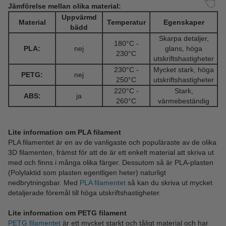
Jämförelse mellan olika material:
Uppvärmd
Material
Temperatur
Egenskaper
bädd
Skarpa detaljer,
180°C -
PLA:
nej
glans, höga
230°C
utskriftshastigheter
230°C -
Mycket stark, höga
PETG:
nej
250°C
utskriftshastigheter
220°C -
Stark,
ABS:
ja
260°C
värmebeständig
Lite information om PLA filament
PLA filamentet är en av de vanligaste och populäraste av de olika
3D filamenten, främst för att de är ett enkelt material att skriva ut
med och finns i många olika färger. Dessutom så är PLA-plasten
(Polylaktid som plasten egentligen heter) naturligt
nedbrytningsbar. Med
PLA filamentet
så kan du skriva ut mycket
detaljerade föremål till höga utskriftshastigheter.
Lite information om PETG filament
PETG filamentet
är ett mycket starkt och tåligt material och har