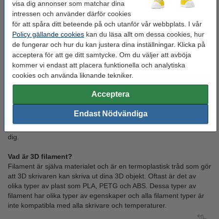
visa dig annonser som matchar dina
Pellet extruders
intressen och använder därför cookies
för att spåra ditt beteende på och utanför vår webbplats. I vår
Policy gällande cookies
kan du läsa allt om dessa cookies, hur
de fungerar och hur du kan justera dina inställningar. Klicka på
acceptera för att ge ditt samtycke. Om du väljer att avböja
Köp billigt 3D-filament till din 3D-
kommer vi endast att placera funktionella och analytiska
cookies och använda liknande tekniker.
skrivare
Acceptera
Här hos oss så kan du köpa billiga 3D filament till din 3D skrivare.
Vi har olika typer av filament till 3D skrivare, beroende på vilken
Endast Nödvändiga
typ av 3D objekt du vill skriva ut. Du kan alltid köpa våra 3D
filament till mycket bra priser och få de snabbt levererat hem till
dig.
Vad är 3D filament?
Filament är själva materialet och är en termoplastisk tråd som gör
att 3D skrivaren kan skriva ut dina 3D objekt. Oftast är det av
olika typer av plast som PLA, PETG och ABS. Dessa typer av
filament har olika typer av egenskaper och alla filament typer är
inte kompatibla med alla skrivare och temperaturer.