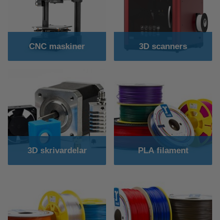
CNC maskiner
3D scanners
3D skrivardelar
PLA filament