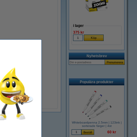
i lager
375 kr
Nyhetsbrev
Populära produkter
Whiteboardpenna 2.5mm | 123ink |
sorterade färger | 4st
60 kr