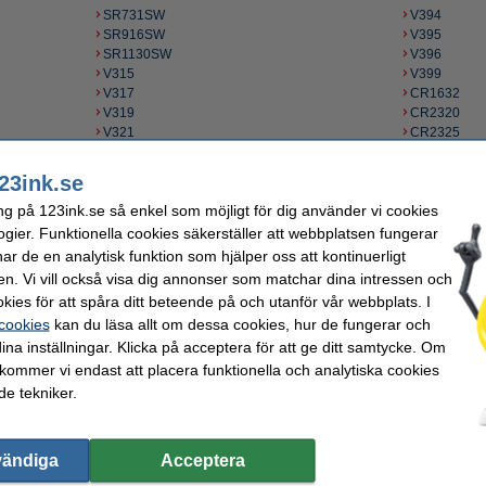
SR731SW
V394
SR916SW
V395
SR1130SW
V396
V315
V399
V317
CR1632
V319
CR2320
V321
CR2325
V329
CR2330
V335
CR2477
23ink.se
V337
CR927
ng på 123ink.se så enkel som möjligt för dig använder vi cookies
V339
LR41
V341
LR48
ogier. Funktionella cookies säkerställer att webbplatsen fungerar
V344
LR56
r de en analytisk funktion som hjälper oss att kontinuerligt
V346
LR60
en. Vi vill också visa dig annonser som matchar dina intressen och
V350
LR63
kies för att spåra ditt beteende på och utanför vår webbplats. I
V357
LR66
 cookies
kan du läsa allt om dessa cookies, hur de fungerar och
V362
LR69
ina inställningar. Klicka på acceptera för att ge ditt samtycke. Om
V364
V370
 kommer vi endast att placera funktionella och analytiska cookies
e tekniker.
vändiga
Acceptera