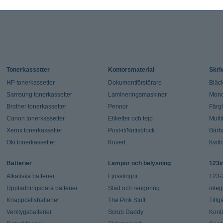
Tonerkassetter
Kontorsmaterial
Skri
HP tonerkassetter
Dokumentförstörare
Bläck
Samsung tonerkassetter
Lamineringsmaskiner
Mono
Brother tonerkassetter
Pennor
Färg
Canon tonerkassetter
Etiketter och tejp
Multi
Xerox tonerkassetter
Post-it/Notisblock
Bärb
Oki tonerkassetter
Kuvert
Kvitt
Batterier
Lampor och belysning
123i
Alkaliska batterier
Ljusslingor
123-
Uppladningsbara batterier
Städ och rengöring
integ
Knappcellsbatterier
The Pink Stuff
Tillg
Verktygsbatterier
Scrub Daddy
Kont