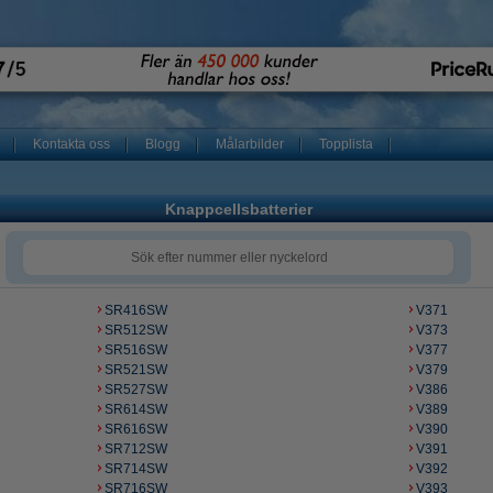
Kontakta oss
Blogg
Målarbilder
Topplista
Knappcellsbatterier
SR416SW
V371
SR512SW
V373
SR516SW
V377
SR521SW
V379
SR527SW
V386
SR614SW
V389
SR616SW
V390
SR712SW
V391
SR714SW
V392
SR716SW
V393