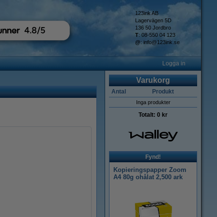
123ink AB
Lagervägen 5D
136 50 Jordbro
T
: 08-550 04 123
@
:
info@123ink.se
Logga in
Varukorg
Antal
Produkt
Inga produkter
Totalt:
0 kr
Fynd!
Kopieringspapper Zoom
A4 80g ohålat 2,500 ark