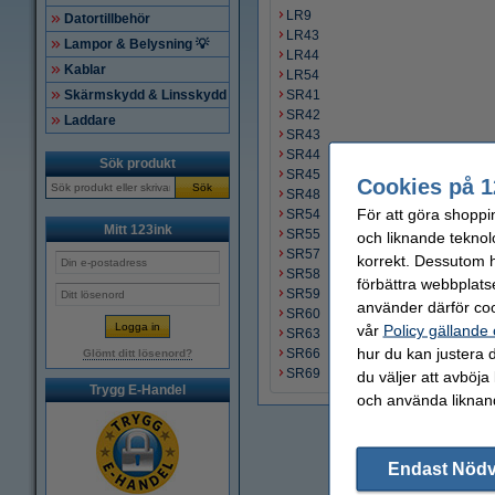
LR9
Datortillbehör
LR43
Lampor & Belysning 💡
LR44
Kablar
LR54
Skärmskydd & Linsskydd
SR41
SR42
Laddare
SR43
SR44
Sök produkt
SR45
Cookies på 1
Sök
SR48
För att göra shoppi
SR54
Mitt 123ink
SR55
och liknande teknol
SR57
korrekt. Dessutom ha
SR58
förbättra webbplats
SR59
använder därför coo
SR60
vår
Policy gällande
SR63
hur du kan justera d
SR66
Glömt ditt lösenord?
SR69
du väljer att avböja
Trygg E-Handel
och använda liknand
Endast Nöd