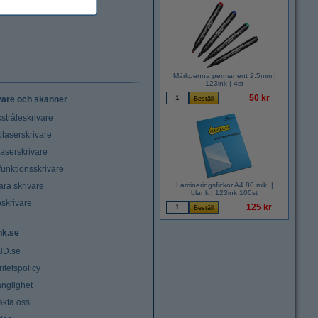
Märkpenna permanent 2.5mm |
123ink | 4st
50 kr
vare och skanner
stråleskrivare
laserskrivare
laserskrivare
funktionsskrivare
ara skrivare
Lamineringsfickor A4 80 mik. |
blank | 123ink 100st
oskrivare
125 kr
nk.se
3D.se
ritetspolicy
änglighet
akta oss