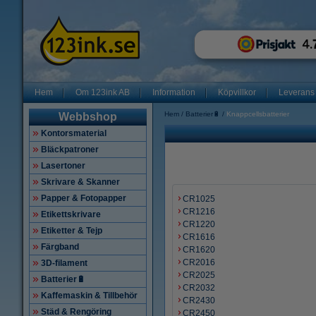
Hem
Om 123ink AB
Information
Köpvillkor
Leverans
Hem
Batterier🔋
Knappcellsbatterier
Webbshop
Kontorsmaterial
Bläckpatroner
Lasertoner
Skrivare & Skanner
Papper & Fotopapper
CR1025
CR1216
Etikettskrivare
CR1220
Etiketter & Tejp
CR1616
Färgband
CR1620
CR2016
3D-filament
CR2025
Batterier🔋
CR2032
Kaffemaskin & Tillbehör
CR2430
Städ & Rengöring
CR2450