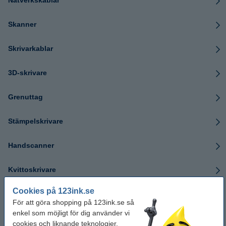
Nätverkskablar
Skanner
Skrivarkablar
3D-skrivare
Grenuttag
Stämpelskrivare
Handscanner
Kvittoskrivare
Cookies på 123ink.se
Storformatsskrivare
För att göra shopping på 123ink.se så
enkel som möjligt för dig använder vi
Pappersfack
cookies och liknande teknologier.