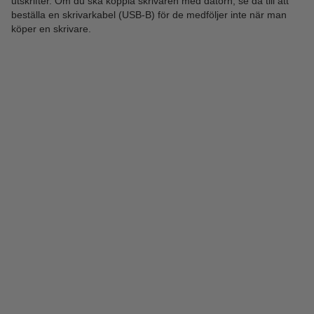
utskrifter. Om du ska koppla skrivaren med datorn, se då till att
beställa en skrivarkabel (USB-B) för de medföljer inte när man
köper en skrivare.
Bläckpatroner
Lasertoner