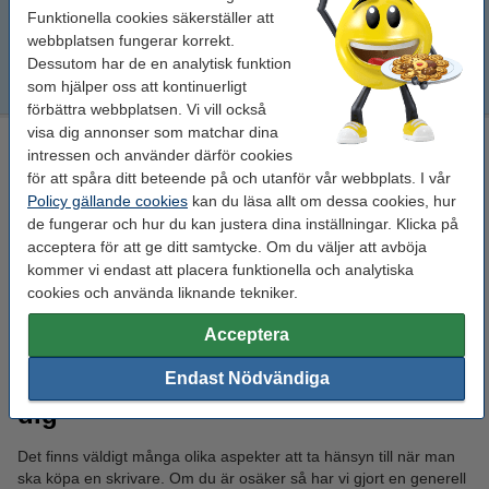
Funktionella cookies säkerställer att
Sublimeringsskrivare
webbplatsen fungerar korrekt.
Dessutom har de en analytisk funktion
som hjälper oss att kontinuerligt
Pantum skrivare
förbättra webbplatsen. Vi vill också
visa dig annonser som matchar dina
Här hittar du alla billiga skrivare & scanners
intressen och använder därför cookies
för att spåra ditt beteende på och utanför vår webbplats. I vår
Vi har massor av olika typer av billiga skrivare & scanners. Välj
Policy gällande cookies
kan du läsa allt om dessa cookies, hur
bland en mängd olika bläckstråleskrivare, laserskrivare och
de fungerar och hur du kan justera dina inställningar. Klicka på
multifunktionsskrivare. Vi har dem allra populäraste skrivarna från
acceptera för att ge ditt samtycke. Om du väljer att avböja
de kändaste varumärkena som HP, Brother, Canon, Epson och
kommer vi endast att placera funktionella och analytiska
många fler. Oavsett vilken skrivare eller scanner du väljer så
cookies och använda liknande tekniker.
garanterar vi att du får ett mycket bra pris på din skrivare eller
skanner.
Acceptera
Hitta den bästa skrivaren för just
Endast Nödvändiga
dig
Det finns väldigt många olika aspekter att ta hänsyn till när man
ska köpa en skrivare. Om du är osäker så har vi gjort en generell