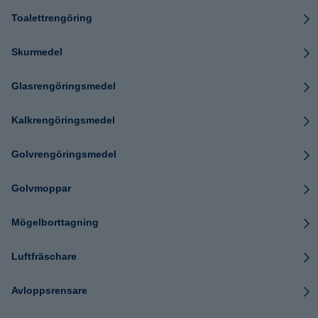
Toalettrengöring
Skurmedel
Glasrengöringsmedel
Kalkrengöringsmedel
Golvrengöringsmedel
Golvmoppar
Mögelborttagning
Luftfräschare
Avloppsrensare