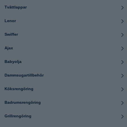
Tvättlappar
Lenor
Swiffer
Ajax
Babyolja
Dammsugartillbehör
Köksrengöring
Badrumsrengöring
Grillrengöring