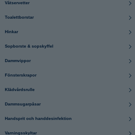
Våtservetter
Toalettborstar
Hinkar
Sopborste & sopskyffel
Dammvippor
Fönsterskrapor
Klädvårdsrulle
Dammsugarpåsar
Handsprit och handdesinfektion
Varningsskyltar