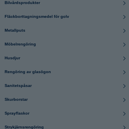
Bilvårdsprodukter
Fläckborttagningsmedel för golv
Metallputs
Möbelrengöring
Husdjur
Rengöring av glasögon
Sanitetspåsar
Skurborstar
Sprayflaskor
Strykjärnsrengöring