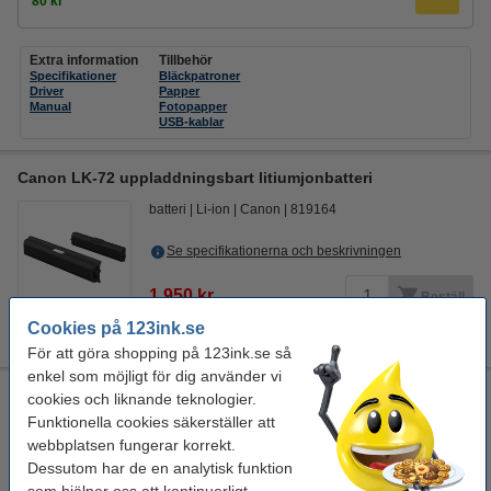
80 kr
Extra information
Tillbehör
Specifikationer
Bläckpatroner
Driver
Papper
Manual
Fotopapper
USB-kablar
Canon LK-72 uppladdningsbart litiumjonbatteri
batteri
Li-ion
Canon
819164
Se specifikationerna och beskrivningen
1 950 kr
Beställ
Cookies på 123ink.se
För tillfället slut
För att göra shopping på 123ink.se så
enkel som möjligt för dig använder vi
Canon SELPHY CP1500 mobil fotoskrivare med WiFi (svart)
cookies och liknande teknologier.
Funktionella cookies säkerställer att
Canon
Termisk
skriva ut
SD-kort
webbplatsen fungerar korrekt.
Dessutom har de en analytisk funktion
Se specifikationerna och beskrivningen