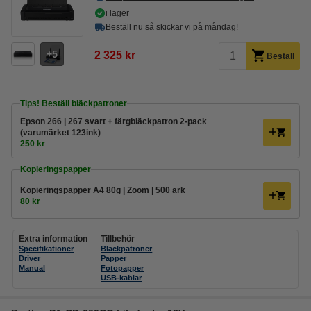
i lager
Beställ nu så skickar vi på måndag!
5
2 325 kr
Beställ
Tips! Beställ bläckpatroner
Epson 266 | 267 svart + färgbläckpatron 2-pack
(varumärket 123ink)
250 kr
Kopieringspapper
Kopieringspapper A4 80g | Zoom | 500 ark
80 kr
Extra information
Tillbehör
Specifikationer
Bläckpatroner
Driver
Papper
Manual
Fotopapper
USB-kablar