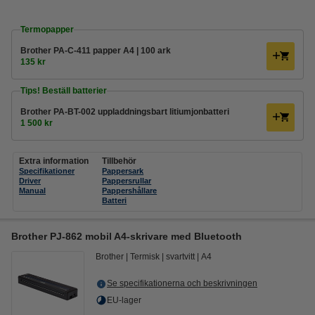
Termopapper
Brother PA-C-411 papper A4 | 100 ark
135 kr
Tips! Beställ batterier
Brother PA-BT-002 uppladdningsbart litiumjonbatteri
1 500 kr
Extra information
Tillbehör
Specifikationer
Pappersark
Driver
Pappersrullar
Manual
Pappershållare
Batteri
Brother PJ-862 mobil A4-skrivare med Bluetooth
Brother
Termisk
svartvitt
A4
Se specifikationerna och beskrivningen
EU-lager