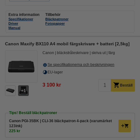
Extra information
Tillbehör
Specifikationer
Bläckpatroner
Driver
Fotopapper
Manual
Canon Maxify BX110 A4 mobil färgskrivare + batteri [2,5kg]
Canon
bläckstråleskrivare
skriva ut
färg
Se specifikationerna och beskrivningen
EU-lager
3 100 kr
Beställ
1
Tips! Beställ bläckpatroner
Canon PGI-35BK | CLI-36 bläckpatron 4-pack (varumärket
123ink)
225 kr