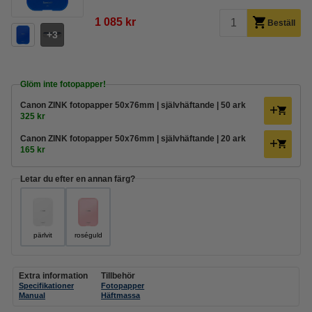
1 085 kr
Beställ
3
Glöm inte fotopapper!
Canon ZINK fotopapper 50x76mm | självhäftande | 50 ark
325 kr
Canon ZINK fotopapper 50x76mm | självhäftande | 20 ark
165 kr
Letar du efter en annan färg?
pärlvit
roséguld
Extra information
Tillbehör
Specifikationer
Fotopapper
Manual
Häftmassa