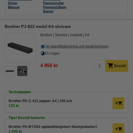
Driver
Pappersrullar
Manual
Pappershållare
Batteri
Brother PJ-822 mobil A4-skrivare
Brother
Termisk
svartvitt
A4
Se specifikationerna och beskrivningen
EU-lager
4 950 kr
Beställ
2
Termopapper
Brother PA-C-411 papper A4 | 100 ark
135 kr
Tips! Beställ batterier
Brother PA-BT-002 uppladdningsbart litiumjonbatteri
1 500 kr