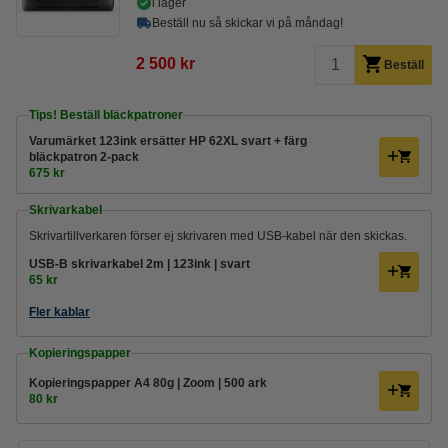
i lager
Beställ nu så skickar vi på måndag!
2 500 kr
Beställ
Tips! Beställ bläckpatroner
Varumärket 123ink ersätter HP 62XL svart + färg
bläckpatron 2-pack
675 kr
Skrivarkabel
Skrivartillverkaren förser ej skrivaren med USB-kabel när den skickas.
USB-B skrivarkabel 2m | 123ink | svart
65 kr
Fler kablar
Kopieringspapper
Kopieringspapper A4 80g | Zoom | 500 ark
80 kr