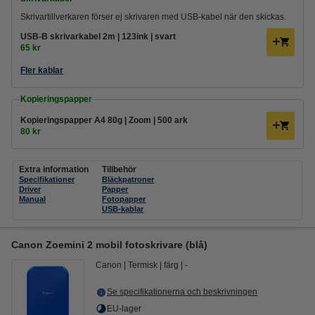
Skrivartillverkaren förser ej skrivaren med USB-kabel när den skickas.
USB-B skrivarkabel 2m | 123ink | svart
65 kr
Fler kablar
Kopieringspapper
Kopieringspapper A4 80g | Zoom | 500 ark
80 kr
Extra information
Tillbehör
Specifikationer
Bläckpatroner
Driver
Papper
Manual
Fotopapper
USB-kablar
Canon Zoemini 2 mobil fotoskrivare (blå)
Canon
Termisk
färg
-
Se specifikationerna och beskrivningen
EU-lager