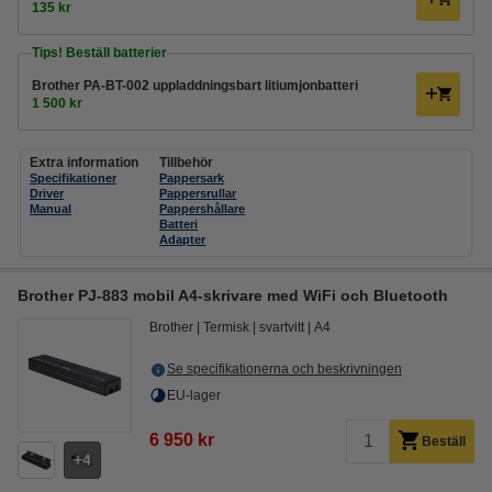
135 kr
Tips! Beställ batterier
Brother PA-BT-002 uppladdningsbart litiumjonbatteri
1 500 kr
Extra information
Tillbehör
Specifikationer
Pappersark
Driver
Pappersrullar
Manual
Pappershållare
Batteri
Adapter
Brother PJ-883 mobil A4-skrivare med WiFi och Bluetooth
Brother
Termisk
svartvitt
A4
Se specifikationerna och beskrivningen
EU-lager
6 950 kr
Beställ
4