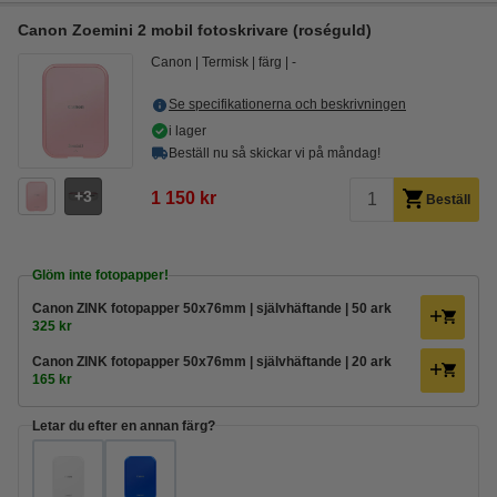
Canon Zoemini 2 mobil fotoskrivare (roséguld)
Canon
Termisk
färg
-
Se specifikationerna och beskrivningen
i lager
Beställ nu så skickar vi på måndag!
3
1 150 kr
Beställ
Glöm inte fotopapper!
Canon ZINK fotopapper 50x76mm | självhäftande | 50 ark
325 kr
Canon ZINK fotopapper 50x76mm | självhäftande | 20 ark
165 kr
Letar du efter en annan färg?