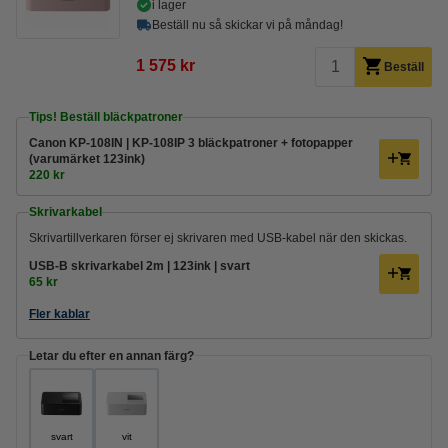
i lager
Beställ nu så skickar vi på måndag!
1 575 kr
Beställ
Tips! Beställ bläckpatroner
Canon KP-108IN | KP-108IP 3 bläckpatroner + fotopapper
(varumärket 123ink)
220 kr
Skrivarkabel
Skrivartillverkaren förser ej skrivaren med USB-kabel när den skickas.
USB-B skrivarkabel 2m | 123ink | svart
65 kr
Fler kablar
Letar du efter en annan färg?
svart
vit