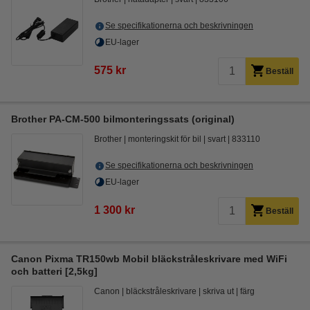
Se specifikationerna och beskrivningen
EU-lager
575 kr
Beställ
Brother PA-CM-500 bilmonteringssats (original)
Brother
monteringskit för bil
svart
833110
Se specifikationerna och beskrivningen
EU-lager
1 300 kr
Beställ
Canon Pixma TR150wb Mobil bläckstråleskrivare med WiFi
och batteri [2,5kg]
Canon
bläckstråleskrivare
skriva ut
färg