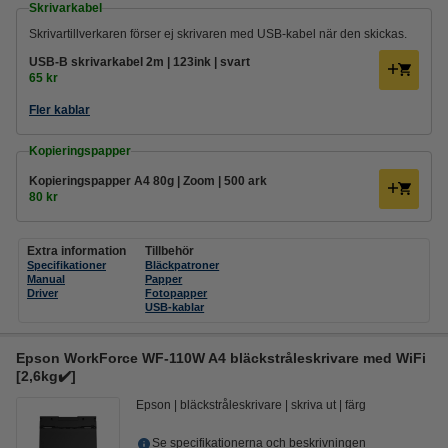
Skrivarkabel
Skrivartillverkaren förser ej skrivaren med USB-kabel när den skickas.
USB-B skrivarkabel 2m | 123ink | svart
65 kr
Fler kablar
Kopieringspapper
Kopieringspapper A4 80g | Zoom | 500 ark
80 kr
Extra information
Tillbehör
Specifikationer
Bläckpatroner
Manu
al
Papper
Driver
Fotopapper
USB-kablar
Epson WorkForce WF-110W A4 bläckstråleskrivare med WiFi
[2,6kg✔️]
Epson
bläckstråleskrivare
skriva ut
färg
Se specifikationerna och beskrivningen