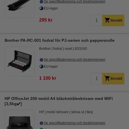
Se specifikationerna och beskrivningen
EU-lager
295 kr
Beställ
Brother PA-RC-001 fodral för PJ-serien och pappersrulle
Brother
fodral
svart
833240
Se specifikationerna och beskrivningen
EU-lager
1 100 kr
Beställ
HP OfficeJet 200 mobil A4 bläckstråleskrivare med WiFi
[3,5kg✔️]
HP
mobil skrivare
skriva ut
färg
Se specifikationerna och beskrivningen