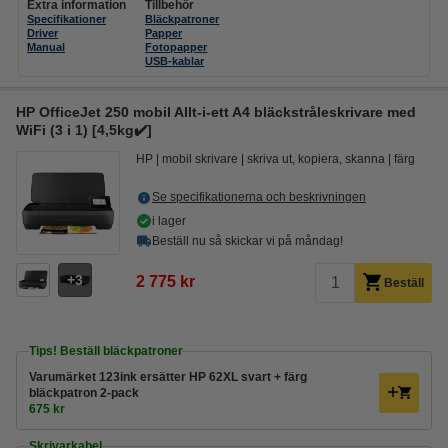
Extra information
Tillbehör
Specifikationer
Bläckpatroner
Driver
Papper
Manual
Fotopapper
USB-kablar
HP OfficeJet 250 mobil Allt-i-ett A4 bläckstråleskrivare med
WiFi (3 i 1) [4,5kg✔️]
HP
mobil skrivare
skriva ut, kopiera, skanna
färg
Se specifikationerna och beskrivningen
i lager
Beställ nu så skickar vi på måndag!
3
2 775 kr
Beställ
Tips! Beställ bläckpatroner
Varumärket 123ink ersätter HP 62XL svart + färg
bläckpatron 2-pack
675 kr
Skrivarkabel