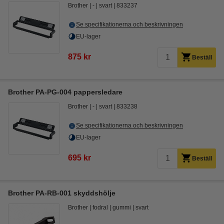
Brother
-
svart
833237
Se specifikationerna och beskrivningen
EU-lager
875 kr
Beställ
Brother PA-PG-004 pappersledare
Brother
-
svart
833238
Se specifikationerna och beskrivningen
EU-lager
695 kr
Beställ
Brother PA-RB-001 skyddshölje
Brother
fodral
gummi
svart