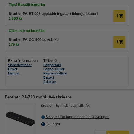
Tips! Beställ batterier
Brother PA-BT-002 uppladdningsbart litiumjonbatteri
1 500 kr
Glöm inte att beställa!
Brother PA-CC-500 bärväska
175 kr
Extra information
Tillbehör
Specifikationer
Pappersark
Driver
Pappersrullar
Manual
Pappershållare
Batteri
Adapter
Brother PJ-723 mobil A4-skrivare
Brother
Termisk
svartvitt
A4
Se specifikationerna och beskrivningen
EU-lager