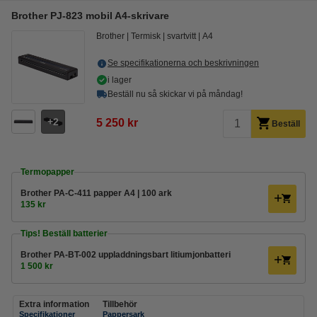
Brother PJ-823 mobil A4-skrivare
Brother
Termisk
svartvitt
A4
Se specifikationerna och beskrivningen
i lager
Beställ nu så skickar vi på måndag!
2
5 250 kr
Beställ
Termopapper
Brother PA-C-411 papper A4 | 100 ark
135 kr
Tips! Beställ batterier
Brother PA-BT-002 uppladdningsbart litiumjonbatteri
1 500 kr
Extra information
Tillbehör
Specifikationer
Pappersark