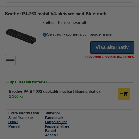
Brother PJ-763 mobil A4-skrivare med Bluetooth
Brother
Termisk
svartvitt
-
Se specifikationerna och beskrivningen
Visa alternativ
Produkten tillverkas inte längre.
Tips! Beställ batterier
Brother PA-BT-002 uppladdningsbart litiumjonbatteri
1 500 kr
Extra information
Tillbehör
Specifikationer
Pappersark
Driver
Pappersrullar
Manual
Pappershållare
Batteri
Adapter