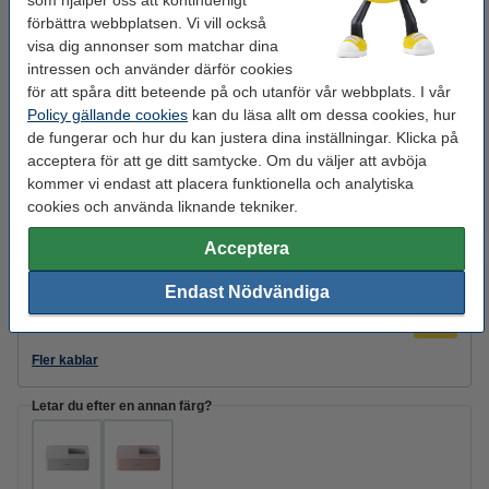
som hjälper oss att kontinuerligt
EU-lager
förbättra webbplatsen. Vi vill också
visa dig annonser som matchar dina
1 525 kr
Beställ
3
intressen och använder därför cookies
för att spåra ditt beteende på och utanför vår webbplats. I vår
Policy gällande cookies
kan du läsa allt om dessa cookies, hur
de fungerar och hur du kan justera dina inställningar. Klicka på
Tips! Beställ bläckpatroner
acceptera för att ge ditt samtycke. Om du väljer att avböja
Canon KP-108IN | KP-108IP 3 bläckpatroner + fotopapper
kommer vi endast att placera funktionella och analytiska
(varumärket 123ink)
cookies och använda liknande tekniker.
220 kr
Acceptera
Skrivarkabel
Skrivartillverkaren förser ej skrivaren med USB-kabel när den skickas.
Endast Nödvändiga
USB-B skrivarkabel 2m | 123ink | svart
65 kr
Fler kablar
Letar du efter en annan färg?