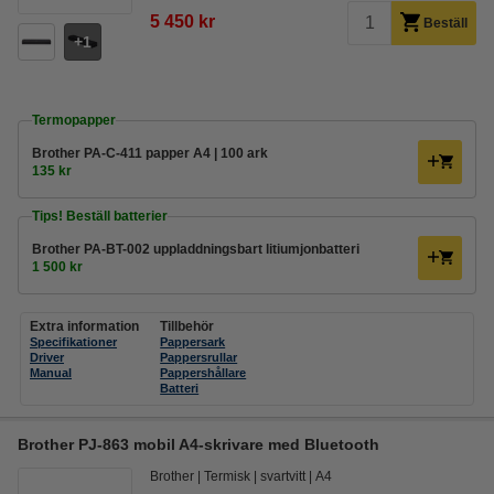
5 450 kr
Beställ
1
Termopapper
Brother PA-C-411 papper A4 | 100 ark
135 kr
Tips! Beställ batterier
Brother PA-BT-002 uppladdningsbart litiumjonbatteri
1 500 kr
Extra information
Tillbehör
Specifikationer
Pappersark
Driver
Pappersrullar
Manual
Pappershållare
Batteri
Brother PJ-863 mobil A4-skrivare med Bluetooth
Brother
Termisk
svartvitt
A4