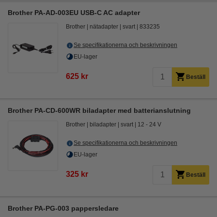
Brother PA-AD-003EU USB-C AC adapter
Brother
nätadapter
svart
833235
Se specifikationerna och beskrivningen
EU-lager
625 kr
Beställ
Brother PA-CD-600WR biladapter med batterianslutning
Brother
biladapter
svart
12 - 24 V
Se specifikationerna och beskrivningen
EU-lager
325 kr
Beställ
Brother PA-PG-003 pappersledare