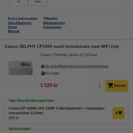
vit
rosa
Extra information
Tillbehör
Specifikationer
Bläckpatroner
Driver
Fotopapper
Manual
Canon SELPHY CP1500 mobil fotoskrivare med WiFi (vit)
Canon
Termisk
skriva ut
SD-kort
Se specifikationerna och beskrivningen
EU-lager
1 525 kr
Beställ
Tips! Beställ bläckpatroner
Canon KP-108IN | KP-108IP 3 bläckpatroner + fotopapper
(varumärket 123ink)
220 kr
Skrivarkabel