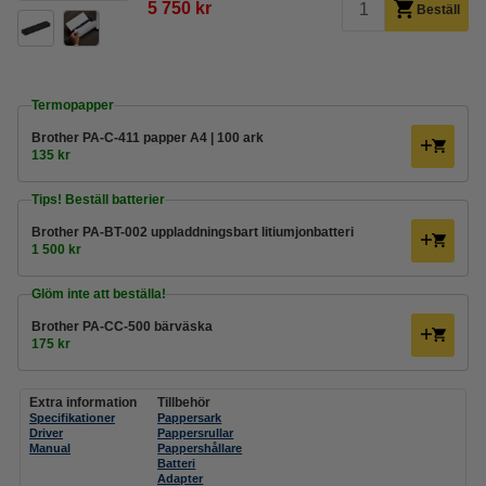
5 750 kr
Beställ
Termopapper
Brother PA-C-411 papper A4 | 100 ark
135 kr
Tips! Beställ batterier
Brother PA-BT-002 uppladdningsbart litiumjonbatteri
1 500 kr
Glöm inte att beställa!
Brother PA-CC-500 bärväska
175 kr
Extra information
Tillbehör
Specifikationer
Pappersark
Driver
Pappersrullar
Manual
Pappershållare
Batteri
Adapter