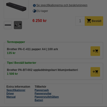
Se specifikationerna och beskrivningen
EU-lager
6 250 kr
Beställ
1
Termopapper
Brother PA-C-411 papper A4 | 100 ark
135 kr
Tips! Beställ batterier
Brother PA-BT-002 uppladdningsbart litiumjonbatteri
1 500 kr
Extra information
Tillbehör
Specifikationer
Pappersark
Driver
Pappersrullar
Manual
Pappersrullehållare
Batteri