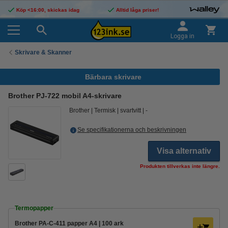
Köp <16:00, skickas idag
Alltid låga priser!
Logga in
Skrivare & Skanner
Bärbara skrivare
Brother PJ-722 mobil A4-skrivare
Brother
Termisk
svartvitt
-
Se specifikationerna och beskrivningen
Visa alternativ
Produkten tillverkas inte längre.
Termopapper
Brother PA-C-411 papper A4 | 100 ark