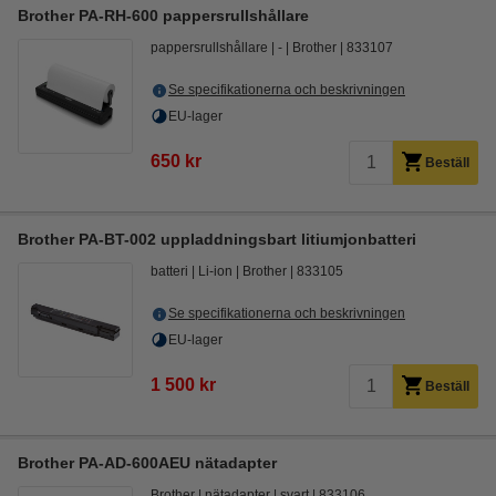
Brother PA-RH-600 pappersrullshållare
pappersrullshållare
-
Brother
833107
Se specifikationerna och beskrivningen
EU-lager
650 kr
Beställ
Brother PA-BT-002 uppladdningsbart litiumjonbatteri
batteri
Li-ion
Brother
833105
Se specifikationerna och beskrivningen
EU-lager
1 500 kr
Beställ
Brother PA-AD-600AEU nätadapter
Brother
nätadapter
svart
833106