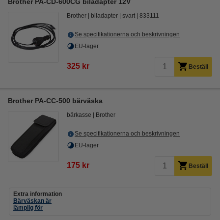
Brother PA-CD-600CG biladapter 12V
Brother
biladapter
svart
833111
Se specifikationerna och beskrivningen
EU-lager
325 kr
Beställ
Brother PA-CC-500 bärväska
bärkasse
Brother
Se specifikationerna och beskrivningen
EU-lager
175 kr
Beställ
Extra information
Bärväskan är
lämplig för