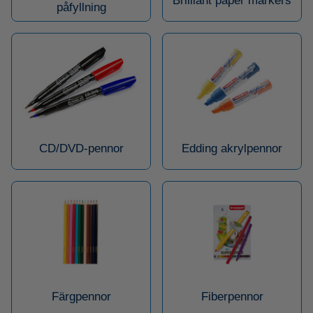
Brilliant paper markers
påfyllning
CD/DVD-pennor
Edding akrylpennor
Färgpennor
Fiberpennor