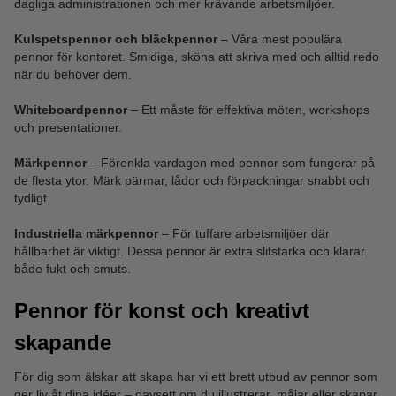
dagliga administrationen och mer krävande arbetsmiljöer.
Kulspetspennor och bläckpennor
– Våra mest populära
pennor för kontoret. Smidiga, sköna att skriva med och alltid redo
när du behöver dem.
Whiteboardpennor
– Ett måste för effektiva möten, workshops
och presentationer.
Märkpennor
– Förenkla vardagen med pennor som fungerar på
de flesta ytor. Märk pärmar, lådor och förpackningar snabbt och
tydligt.
Industriella märkpennor
– För tuffare arbetsmiljöer där
hållbarhet är viktigt. Dessa pennor är extra slitstarka och klarar
både fukt och smuts.
Pennor för konst och kreativt
skapande
För dig som älskar att skapa har vi ett brett utbud av pennor som
ger liv åt dina idéer – oavsett om du illustrerar, målar eller skapar