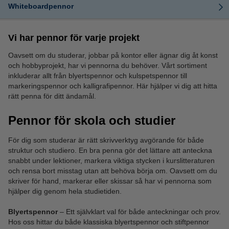
Whiteboardpennor
Vi har pennor för varje projekt
Oavsett om du studerar, jobbar på kontor eller ägnar dig åt konst
och hobbyprojekt, har vi pennorna du behöver. Vårt sortiment
inkluderar allt från blyertspennor och kulspetspennor till
markeringspennor och kalligrafipennor. Här hjälper vi dig att hitta
rätt penna för ditt ändamål.
Pennor för skola och studier
För dig som studerar är rätt skrivverktyg avgörande för både
struktur och studiero. En bra penna gör det lättare att anteckna
snabbt under lektioner, markera viktiga stycken i kurslitteraturen
och rensa bort misstag utan att behöva börja om. Oavsett om du
skriver för hand, markerar eller skissar så har vi pennorna som
hjälper dig genom hela studietiden.
Blyertspennor
– Ett självklart val för både anteckningar och prov.
Hos oss hittar du både klassiska blyertspennor och stiftpennor