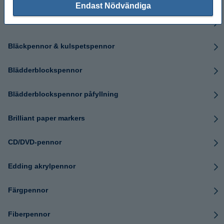
Endast Nödvändiga
Artline Decorite Pennor
Bläckpennor & kulspetspennor
Blädderblockspennor
Blädderblockspennor påfyllning
Brilliant paper markers
CD/DVD-pennor
Edding akrylpennor
Färgpennor
Fiberpennor