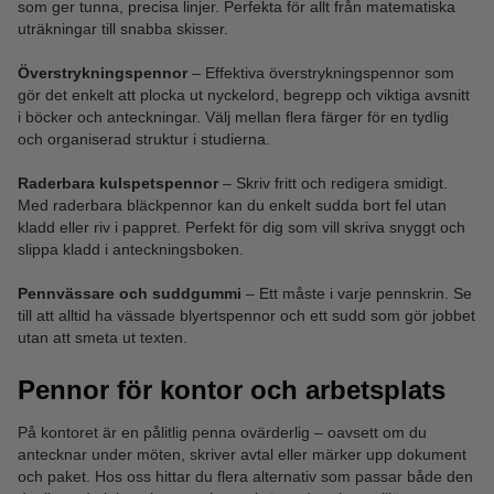
som ger tunna, precisa linjer. Perfekta för allt från matematiska
uträkningar till snabba skisser.
Överstrykningspennor
– Effektiva överstrykningspennor som
gör det enkelt att plocka ut nyckelord, begrepp och viktiga avsnitt
i böcker och anteckningar. Välj mellan flera färger för en tydlig
och organiserad struktur i studierna.
Raderbara kulspetspennor
– Skriv fritt och redigera smidigt.
Med raderbara bläckpennor kan du enkelt sudda bort fel utan
kladd eller riv i pappret. Perfekt för dig som vill skriva snyggt och
slippa kladd i anteckningsboken.
Pennvässare och suddgummi
– Ett måste i varje pennskrin. Se
till att alltid ha vässade blyertspennor och ett sudd som gör jobbet
utan att smeta ut texten.
Pennor för kontor och arbetsplats
På kontoret är en pålitlig penna ovärderlig – oavsett om du
antecknar under möten, skriver avtal eller märker upp dokument
och paket. Hos oss hittar du flera alternativ som passar både den