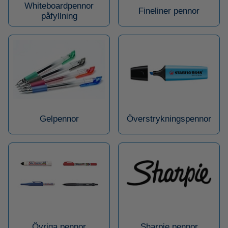
Whiteboardpennor
Fineliner pennor
påfyllning
Gelpennor
Överstrykningspennor
Övriga pennor
Sharpie pennor