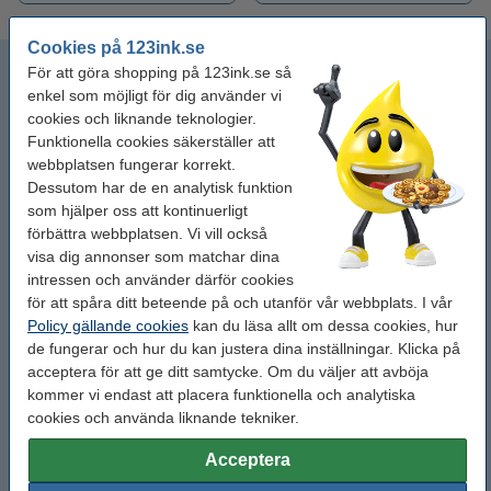
Cookies på 123ink.se
Blyertspennor
För att göra shopping på 123ink.se så
enkel som möjligt för dig använder vi
cookies och liknande teknologier.
AirPress pennor
Funktionella cookies säkerställer att
webbplatsen fungerar korrekt.
Kalligrafipennor
Dessutom har de en analytisk funktion
som hjälper oss att kontinuerligt
Kritor
förbättra webbplatsen. Vi vill också
visa dig annonser som matchar dina
Märkpennor
intressen och använder därför cookies
för att spåra ditt beteende på och utanför vår webbplats. I vår
Policy gällande cookies
kan du läsa allt om dessa cookies, hur
Suddgummi för bläck
de fungerar och hur du kan justera dina inställningar. Klicka på
acceptera för att ge ditt samtycke. Om du väljer att avböja
Tuschpennor
kommer vi endast att placera funktionella och analytiska
cookies och använda liknande tekniker.
3D-pennor
Acceptera
ABT märkpennor