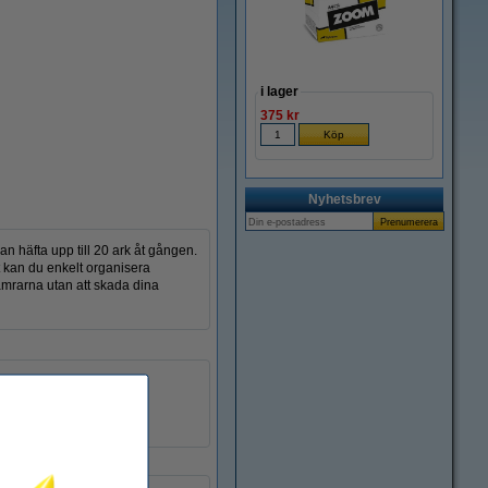
Zoom
i lager
375 kr
Nyhetsbrev
n häfta upp till 20 ark åt gången.
t kan du enkelt organisera
amrarna utan att skada dina
20 ark
24/6
1.000 häftklamrar
301184