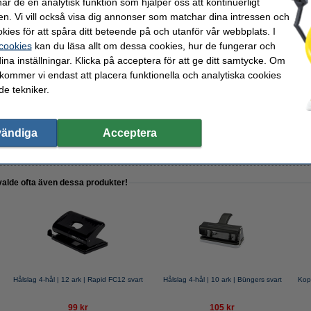
r de en analytisk funktion som hjälper oss att kontinuerligt
en. Vi vill också visa dig annonser som matchar dina intressen och
kies för att spåra ditt beteende på och utanför vår webbplats. I
 123ink galvaniserade | 20.000st
 cookies
kan du läsa allt om dessa cookies, hur de fungerar och
ina inställningar. Klicka på acceptera för att ge ditt samtycke. Om
 kommer vi endast att placera funktionella och analytiska cookies
e tekniker.
A4 80g | Zoom | 500 ark
vändiga
Acceptera
valde ofta även dessa produkter!
Hålslag 4-hål | 12 ark | Rapid FC12 svart
Hålslag 4-hål | 10 ark | Büngers svart
Kop
99 kr
105 kr