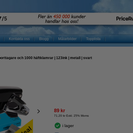
Kontakta oss
Blogg
Målarbilder
Topplista
e
rttagare och 1000 häftklamrar | 123ink | metall | svart
89 kr
71,20 kr Exkl. 25% Moms
i lager