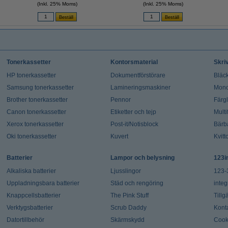
(Inkl. 25% Moms)
(Inkl. 25% Moms)
Tonerkassetter
Kontorsmaterial
Skri
HP tonerkassetter
Dokumentförstörare
Bläck
Samsung tonerkassetter
Lamineringsmaskiner
Mono
Brother tonerkassetter
Pennor
Färg
Canon tonerkassetter
Etiketter och tejp
Multi
Xerox tonerkassetter
Post-it/Notisblock
Bärb
Oki tonerkassetter
Kuvert
Kvitt
Batterier
Lampor och belysning
123i
Alkaliska batterier
Ljusslingor
123-
Uppladningsbara batterier
Städ och rengöring
integ
Knappcellsbatterier
The Pink Stuff
Tillg
Verktygsbatterier
Scrub Daddy
Kont
Datortillbehör
Skärmskydd
Cook