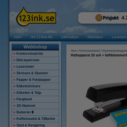
Hem
Om 123ink AB
Information
Köpvillkor
Leverans
Webbshop
Hem
Kontorsmaterial
Klammerborttagar
Kontorsmaterial
Häftapparat 20 ark + häftklammerbo
Bläckpatroner
Lasertoner
Skrivare & Skanner
Papper & Fotopapper
Etikettskrivare
Etiketter & Tejp
Färgband
3D-filament
Batterier🔋
Kaffemaskin & Tillbehör
Städ & Rengöring