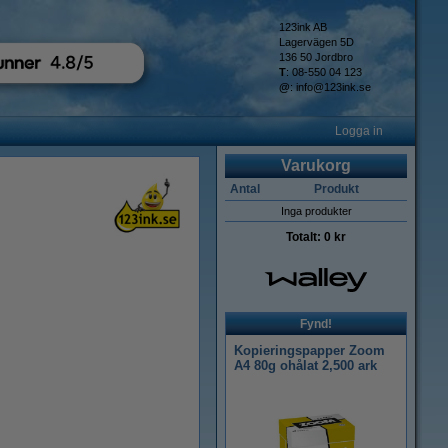
123ink AB
Lagervägen 5D
136 50 Jordbro
T
: 08-550 04 123
@
:
info@123ink.se
Logga in
Varukorg
Antal
Produkt
Inga produkter
Totalt:
0 kr
Fynd!
Kopieringspapper Zoom
A4 80g ohålat 2,500 ark