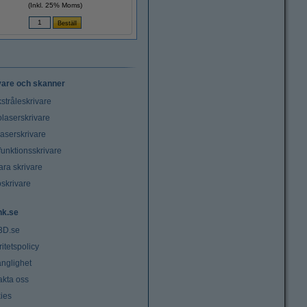
(Inkl. 25% Moms)
vare och skanner
stråleskrivare
laserskrivare
laserskrivare
funktionsskrivare
ara skrivare
oskrivare
nk.se
3D.se
ritetspolicy
änglighet
akta oss
ies