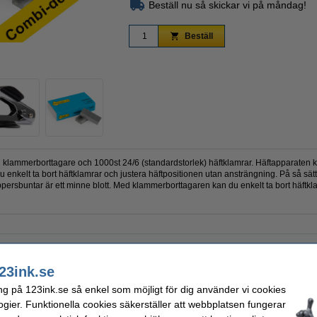
Beställ nu så skickar vi på måndag!
Beställ
Zoom
klammerborttagare och 1000st 24/6 (standardstorlek) häftklamrar. Häftapparaten ka
u enkelt ta bort häftklamrar och justera häftpositionen utan ansträngning. På så sät
ersbuntar är ett minne blott. Med klammerborttagaren kan du enkelt ta bort häftkl
k
Klammerkapacitet:
pparat + klammerborttagare + klammer
Klammerstorlek:
23ink.se
Antal:
l
Vårt artikelnr:
ng på 123ink.se så enkel som möjligt för dig använder vi cookies
ogier. Funktionella cookies säkerställer att webbplatsen fungerar