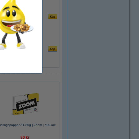
ieringspapper A4 80g | Zoom | 500 ark
80 kr