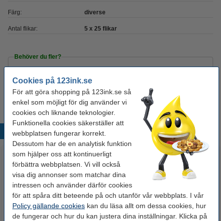
Färg:
diverse
Antal flikar:
5 x 25 flikar
Behöver du fler?
Köp
5 x 5 x 25st
för endast
Cookies på 123ink.se
125 kr
För att göra shopping på 123ink.se så
enkel som möjligt för dig använder vi
cookies och liknande teknologier.
Funktionella cookies säkerställer att
Populära produkter
webbplatsen fungerar korrekt.
Dessutom har de en analytisk funktion
som hjälper oss att kontinuerligt
förbättra webbplatsen. Vi vill också
visa dig annonser som matchar dina
intressen och använder därför cookies
för att spåra ditt beteende på och utanför vår webbplats. I vår
Policy gällande cookies
kan du läsa allt om dessa cookies, hur
de fungerar och hur du kan justera dina inställningar. Klicka på