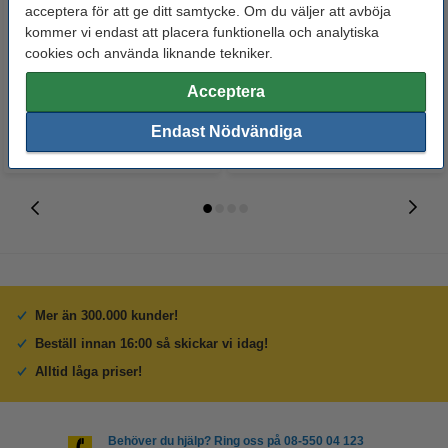
Indexflik 45mm x 8mm | 123ink |
Indexflik 45mm x 8mm | 123ink |
acceptera för att ge ditt samtycke. Om du väljer att avböja
8 färger | 20st x 8
8 färger | 20st x 8
kommer vi endast att placera funktionella och analytiska
cookies och använda liknande tekniker.
29 kr
29 kr
Inkl. 25% Moms
Inkl. 25% Moms
Acceptera
Endast Nödvändiga
Mer än 300.000 kunder!
Beställ innan 16:00 så skickar vi idag!
Alltid låga priser!
Behöver du hjälp? Ring oss på 08-550 04 123