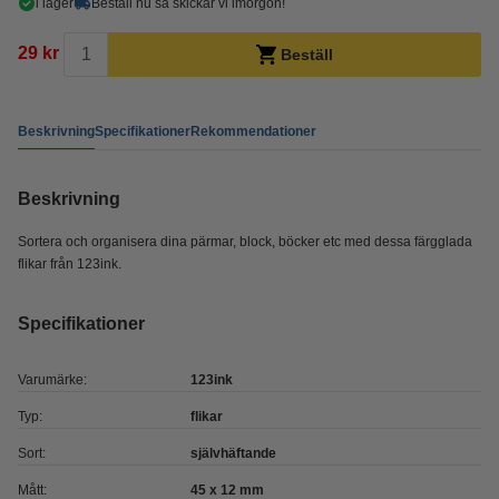
i lager
Beställ nu så skickar vi imorgon!
29 kr
Beställ
Beskrivning
Specifikationer
Rekommendationer
Beskrivning
Sortera och organisera dina pärmar, block, böcker etc med dessa färgglada
flikar från 123ink.
Specifikationer
Varumärke:
123ink
Typ:
flikar
Sort:
självhäftande
Mått:
45 x 12 mm