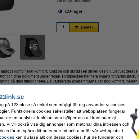
236 kr Exkl. 25% Moms
EU-lager
Zoom
Beställ
5
laptops kombinerar komfort, funktion och skydd i en stilren design. Det vadderade l
dator och dina dokument under resan. Ryggsäcken har flera smarta förvaringsfack, in
er ordning på dina tillhörigheter. De vadderade axelremmarna ger hög komfort, med
ete och vardagsbruk.
23ink.se
ng på 123ink.se så enkel som möjligt för dig använder vi cookies
k
Volym:
25 L
ogier. Funktionella cookies säkerställer att webbplatsen fungerar
p ryggsäck
Vattentålig:
ja
r de en analytisk funktion som hjälper oss att kontinuerligt
Material:
polyester
tum
Vårt artikelnr:
303168
en. Vi vill också visa dig annonser som matchar dina intressen och
465 x 310 x 90 mm
kies för att spåra ditt beteende på och utanför vår webbplats. I
 cookies
kan du läsa allt om dessa cookies, hur de fungerar och