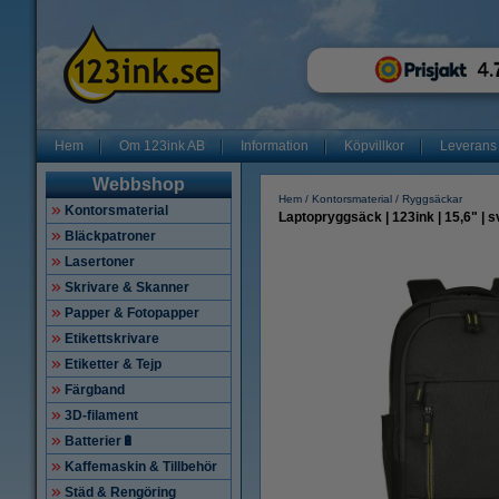
Hem
Om 123ink AB
Information
Köpvillkor
Leverans
Webbshop
Hem
Kontorsmaterial
Ryggsäckar
Kontorsmaterial
Laptopryggsäck | 123ink | 15,6" | s
Bläckpatroner
Lasertoner
Skrivare & Skanner
Papper & Fotopapper
Etikettskrivare
Etiketter & Tejp
Färgband
3D-filament
Batterier🔋
Kaffemaskin & Tillbehör
Städ & Rengöring