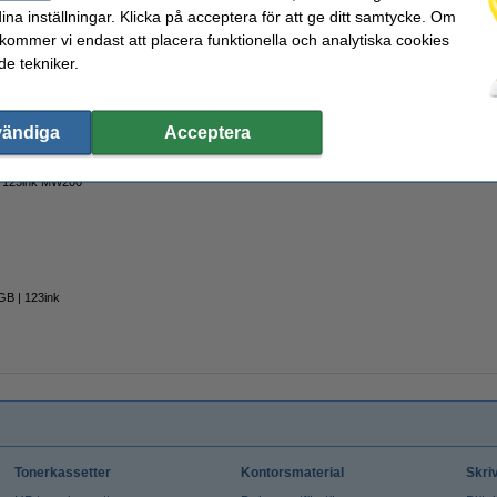
ina inställningar. Klicka på acceptera för att ge ditt samtycke. Om
 kommer vi endast att placera funktionella och analytiska cookies
e tekniker.
nk | 15,6" | svart
vändiga
Acceptera
| 123ink MW200
GB | 123ink
Tonerkassetter
Kontorsmaterial
Skri