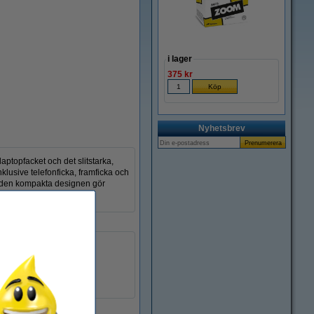
Zoom
i lager
375 kr
Nyhetsbrev
aptopfacket och det slitstarka,
klusive telefonficka, framficka och
an den kompakta designen gör