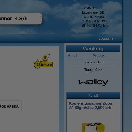
123ink AB
Lagervägen 5D
136 50 Jordbro
T
: 08-550 04 123
@
:
info@123ink.se
Logga in
Varukorg
Antal
Produkt
Inga produkter
Totalt:
0 kr
Fynd!
Kopieringspapper Zoom
ptopväska
A4 80g ohålat 2,500 ark