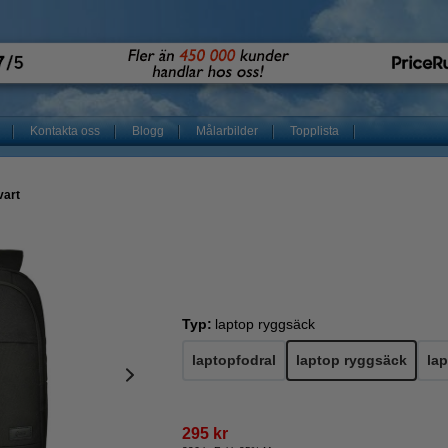
Kontakta oss
Blogg
Målarbilder
Topplista
vart
Typ:
laptop ryggsäck
laptopfodral
laptop ryggsäck
la
295 kr