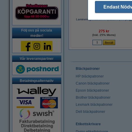
Endast Nöd
Lamineringsmaskin A4 | 123ink | vit [2kg]
Följ oss på sociala
275 kr
(Inkl. 25% Moms)
medier!
Vår leveranspartner
Bläckpatroner
HP bläckpatroner
Betalningsalternativ
Canon bläckpatroner
Epson bläckpatroner
Brother bläckpatroner
Lexmark bläckpatroner
Dell bläckpatroner
Etikettskrivare
Dymo etikettskrivare