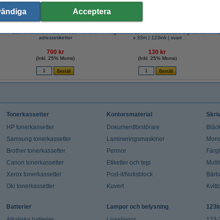
vändiga
Acceptera
123ink etikettskrivare LW650 + 6 rullar
Tejphållare 19mm + 8x standard tejp 19mm
B
adressetiketter
x 33m | 123ink | svart
700 kr
130 kr
(Inkl. 25% Moms)
(Inkl. 25% Moms)
Tonerkassetter
Kontorsmaterial
Skri
HP tonerkassetter
Dokumentförstörare
Bläck
Samsung tonerkassetter
Lamineringsmaskiner
Mono
Brother tonerkassetter
Pennor
Färg
Canon tonerkassetter
Etiketter och tejp
Multi
Xerox tonerkassetter
Post-it/Notisblock
Bärb
Oki tonerkassetter
Kuvert
Kvitt
Batterier
Lampor och belysning
123i
Alkaliska batterier
Ljusslingor
123-