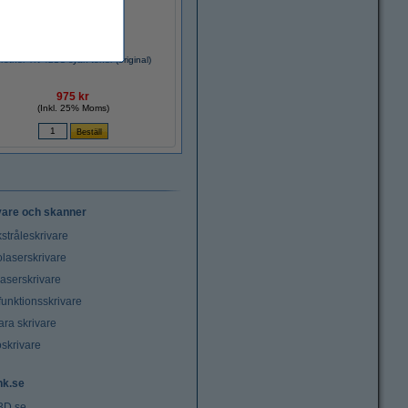
rother TN-421C cyan toner (original)
975 kr
(Inkl. 25% Moms)
vare och skanner
stråleskrivare
laserskrivare
laserskrivare
funktionsskrivare
ara skrivare
oskrivare
nk.se
3D.se