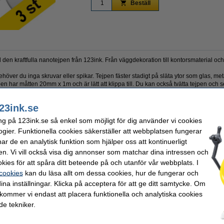
Beställ
n kraftfulla nanotejpen från 123ink. Från väggdekoration till kontorsmaterial och f
över du inga skruvar eller spikar. Tejpen fäster stadigt på släta ytor som glas, metal
pen har måtten 20mm x 1m och är lätt att klippa till. Du kan också tvätta tejpen oc
ejpen. Med denna praktiska nanotejp kommer du att uppleva hur lätt det är att häng
23ink.se
ng på 123ink.se så enkel som möjligt för dig använder vi cookies
ogier. Funktionella cookies säkerställer att webbplatsen fungerar
k
Användning:
r de en analytisk funktion som hjälper oss att kontinuerligt
tejp
Färg:
en. Vi vill också visa dig annonser som matchar dina intressen och
lhäftande tejp
EAN:
20 mm x 1 m
Vårt artikelnr:
kies för att spåra ditt beteende på och utanför vår webbplats. I
 cookies
kan du läsa allt om dessa cookies, hur de fungerar och
ina inställningar. Klicka på acceptera för att ge ditt samtycke. Om
valde ofta även dessa produkter!
 kommer vi endast att placera funktionella och analytiska cookies
e tekniker.