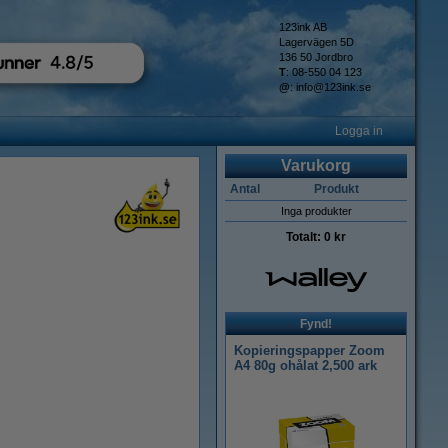
123ink AB
Lagervägen 5D
136 50 Jordbro
T
: 08-550 04 123
@
:
info@123ink.se
Logga in
Varukorg
Antal
Produkt
Inga produkter
Totalt:
0 kr
Fynd!
Kopieringspapper Zoom
A4 80g ohålat 2,500 ark