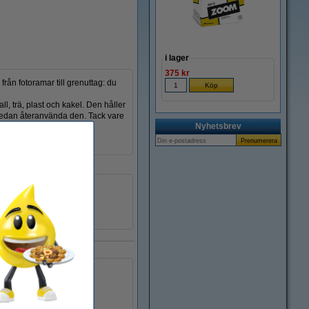
i lager
375 kr
rån fotoramar till grenuttag: du
l, trä, plast och kakel. Den håller
h sedan återanvända den. Tack vare
Nyhetsbrev
a upp alla dina
Universell
transparent
-
302157