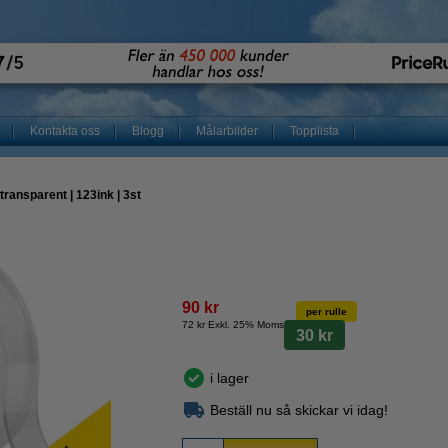
Kontakta oss
Blogg
Målarbilder
Topplista
ransparent | 123ink | 3st
90 kr
per rulle
72 kr Exkl. 25% Moms
30 kr
i lager
Beställ nu så skickar vi idag!