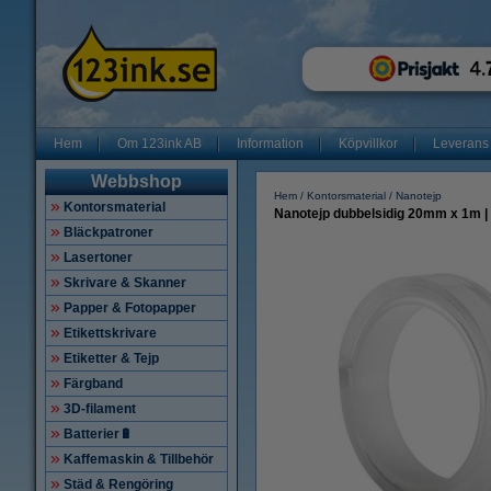
Hem
Om 123ink AB
Information
Köpvillkor
Leverans
Webbshop
Hem
Kontorsmaterial
Nanotejp
Kontorsmaterial
Nanotejp dubbelsidig 20mm x 1m | t
Bläckpatroner
Lasertoner
Skrivare & Skanner
Papper & Fotopapper
Etikettskrivare
Etiketter & Tejp
Färgband
3D-filament
Batterier🔋
Kaffemaskin & Tillbehör
Städ & Rengöring