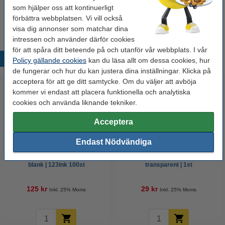
Sax 160mm | 123ink
som hjälper oss att kontinuerligt
32 kr
förbättra webbplatsen. Vi vill också
visa dig annonser som matchar dina
intressen och använder därför cookies
för att spåra ditt beteende på och utanför vår webbplats. I vår
Populära produkter
Policy gällande cookies
kan du läsa allt om dessa cookies, hur
de fungerar och hur du kan justera dina inställningar. Klicka på
acceptera för att ge ditt samtycke. Om du väljer att avböja
kommer vi endast att placera funktionella och analytiska
cookies och använda liknande tekniker.
Acceptera
Endast Nödvändiga
Lamineringsfickor A4 80 mik. |
Packtejp 50mm x 66m | 123ink |
blank | 123ink 100st
transparent | 1st
125 kr
29 kr
Inkl. 25% Moms
Inkl. 25% Moms