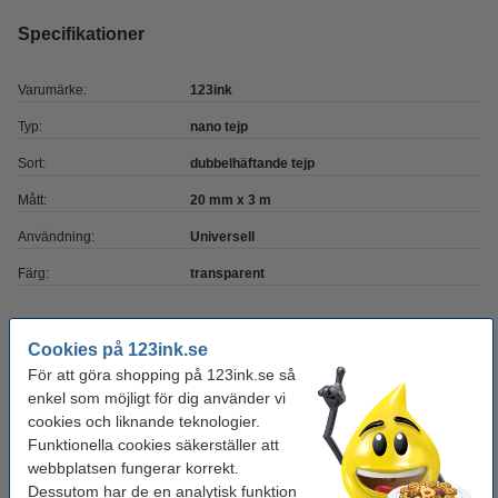
Specifikationer
Varumärke:
123ink
Typ:
nano tejp
Sort:
dubbelhäftande tejp
Mått:
20 mm x 3 m
Användning:
Universell
Färg:
transparent
Behöver du fler?
Cookies på 123ink.se
För att göra shopping på 123ink.se så
Köp
3st
för endast
enkel som möjligt för dig använder vi
130 kr
cookies och liknande teknologier.
Funktionella cookies säkerställer att
Glöm inte att beställa!
webbplatsen fungerar korrekt.
Dessutom har de en analytisk funktion