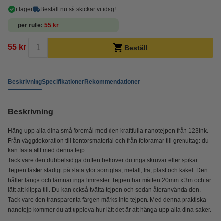
i lager
Beställ nu så skickar vi idag!
per rulle
55 kr
55 kr
Beställ
Beskrivning
Specifikationer
Rekommendationer
Beskrivning
Häng upp alla dina små föremål med den kraftfulla nanotejpen från 123ink.
Från väggdekoration till kontorsmaterial och från fotoramar till grenuttag: du
kan fästa allt med denna tejp.
Tack vare den dubbelsidiga driften behöver du inga skruvar eller spikar.
Tejpen fäster stadigt på släta ytor som glas, metall, trä, plast och kakel. Den
håller länge och lämnar inga limrester. Tejpen har måtten 20mm x 3m och är
lätt att klippa till. Du kan också tvätta tejpen och sedan återanvända den.
Tack vare den transparenta färgen märks inte tejpen. Med denna praktiska
nanotejp kommer du att uppleva hur lätt det är att hänga upp alla dina saker.