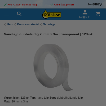
Köp <16:00, skickas idag
Alltid låga priser!
Logga in
Hem
Kontorsmaterial
Nanotejp
Nanotejp dubbelsidig 20mm x 3m | transparent | 123ink
Varumärke:
123ink
Typ:
nano tejp
Sort:
dubbelhäftande tejp
Mått:
20 mm x 3 m