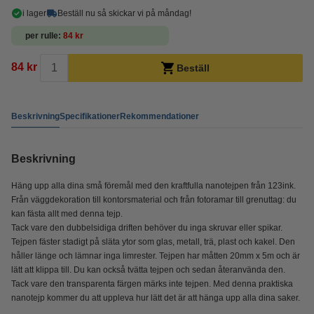
i lager
Beställ nu så skickar vi på måndag!
per rulle
84 kr
84 kr
Beställ
Beskrivning
Specifikationer
Rekommendationer
Beskrivning
Häng upp alla dina små föremål med den kraftfulla nanotejpen från 123ink.
Från väggdekoration till kontorsmaterial och från fotoramar till grenuttag: du
kan fästa allt med denna tejp.
Tack vare den dubbelsidiga driften behöver du inga skruvar eller spikar.
Tejpen fäster stadigt på släta ytor som glas, metall, trä, plast och kakel. Den
håller länge och lämnar inga limrester. Tejpen har måtten 20mm x 5m och är
lätt att klippa till. Du kan också tvätta tejpen och sedan återanvända den.
Tack vare den transparenta färgen märks inte tejpen. Med denna praktiska
nanotejp kommer du att uppleva hur lätt det är att hänga upp alla dina saker.