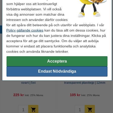
Sax 160mm | 123ink
som hjälper oss att kontinuerligt
32 kr
förbättra webbplatsen. Vi vill också
visa dig annonser som matchar dina
intressen och använder därför cookies
för att spåra ditt beteende på och utanför vår webbplats. I vår
Populära produkter
Policy gällande cookies
kan du läsa allt om dessa cookies, hur
de fungerar och hur du kan justera dina inställningar. Klicka på
acceptera för att ge ditt samtycke. Om du väljer att avböja
kommer vi endast att placera funktionella och analytiska
cookies och använda liknande tekniker.
Acceptera
Endast Nödvändiga
Silvertejp 50mm x 50m | 123ink |
Dymo S0721530 | 12267 |
svart | 5st
transparent plasttejp | 12mm
(original)
225 kr
105 kr
Inkl. 25% Moms
Inkl. 25% Moms