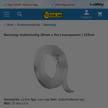
Köp <16:00, skickas idag
Alltid låga priser!
Logga in
Hem
Kontorsmaterial
Nanotejp
Nanotejp dubbelsidig 20mm x 5m | transparent | 123ink
Varumärke:
123ink
Typ:
nano tejp
Sort:
dubbelhäftande tejp
Mått:
20 mm x 5 m