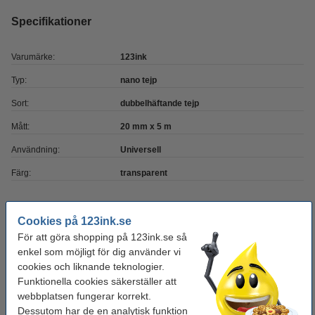
Specifikationer
Varumärke:
123ink
Typ:
nano tejp
Sort:
dubbelhäftande tejp
Mått:
20 mm x 5 m
Användning:
Universell
Färg:
transparent
Behöver du fler?
Cookies på 123ink.se
För att göra shopping på 123ink.se så
Köp
3st
för endast
enkel som möjligt för dig använder vi
220 kr
cookies och liknande teknologier.
Funktionella cookies säkerställer att
Glöm inte att beställa!
webbplatsen fungerar korrekt.
Dessutom har de en analytisk funktion