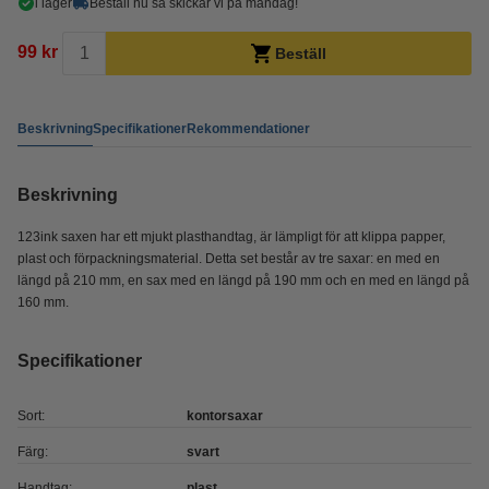
i lager
Beställ nu så skickar vi på måndag!
99 kr
Beställ
Beskrivning
Specifikationer
Rekommendationer
Beskrivning
123ink saxen har ett mjukt plasthandtag, är lämpligt för att klippa papper,
plast och förpackningsmaterial. Detta set består av tre saxar: en med en
längd på 210 mm, en sax med en längd på 190 mm och en med en längd på
160 mm.
Specifikationer
Sort:
kontorsaxar
Färg:
svart
Handtag:
plast