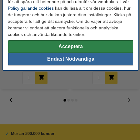
för att spåra ditt beteende på och utanför vår webbplats. I vår
Policy gällande cookies
kan du läsa allt om dessa cookies, hur
de fungerar och hur du kan justera dina inställningar. Klicka på
acceptera för att ge ditt samtycke. Om du väljer att avböja
kommer vi endast att placera funktionella och analytiska
cookies och använda liknande tekniker.
Gem 50mm | 123ink | 1000st
Häftapparat 20 ark inkl
häftklammer 24/6 | 123ink |
Acceptera
metall | svart | 1.000st
Endast Nödvändiga
125 kr
84 kr
Inkl. 25% Moms
Inkl. 25% Moms
Mer än 300.000 kunder!