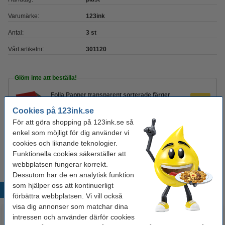
Varumärke:
123ink
Antal:
3 st
Vårt artikelnr:
301120
Glöm inte att beställa!
Folia Papper transparent sorterade färger
18,5x29,7cm | 10 ark
Cookies på 123ink.se
29 kr
För att göra shopping på 123ink.se så
enkel som möjligt för dig använder vi
Pyssellim 100ml | 123ink 3st
cookies och liknande teknologier.
85 kr
Funktionella cookies säkerställer att
webbplatsen fungerar korrekt.
Dessutom har de en analytisk funktion
som hjälper oss att kontinuerligt
Populära produkter
förbättra webbplatsen. Vi vill också
visa dig annonser som matchar dina
intressen och använder därför cookies