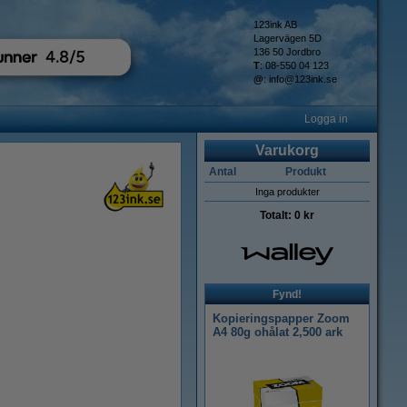
123ink AB
Lagervägen 5D
136 50 Jordbro
T
: 08-550 04 123
@
:
info@123ink.se
Logga in
Varukorg
Antal
Produkt
Inga produkter
Totalt:
0 kr
Fynd!
Kopieringspapper Zoom
A4 80g ohålat 2,500 ark