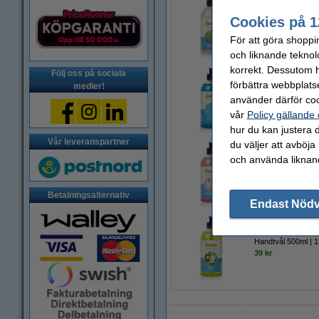
Cookies på 1
Handtvål 500ml | 1
44 kr
För att göra shoppi
och liknande teknol
korrekt. Dessutom ha
Följ oss på sociala
förbättra webbplats
medier!
Handtvål 500ml | 
använder därför coo
44 kr
vår
Policy gällande
hur du kan justera d
Vår leveranspartner
du väljer att avböja
och använda liknand
Handtvål 500ml | 
44 kr
Betalningsalternativ
Endast Nöd
Handtvål 500ml | 
39 kr