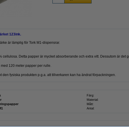
rket 123ink.
ärke är lämplig för Tork M1-dispensrar.
0 % cellulosa. Detta papper är mycket absorberande och extra vitt. Dessutom är det 
, med 120 meter papper per rulle.
t den fysiska produkten p.g.a. att tillverkaren kan ha ändrat förpackningen.
k
Färg:
r
Material:
ringspapper
Mått:
M1
Antal: