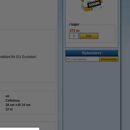
i lager
375 kr
Nyhetsbrev
godkänt för EU Ecolabel.
vit
Cellulosa
18 cm x Ø 14 cm
12 st