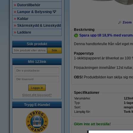
Datortillbehör
Lampor & Belysning 💡
Kablar
Zoom
Skärmskydd & Linsskydd
Beskrivning
Laddare
Spara upp till
18,9%
med varumä
Sök produkt
Denna handtorkrulle från vårt eget m
Sök
Papperstyp
1-skiktspapperet är tillverkat av 10
Mitt 123ink
Förpackningen innehåller 12st rullar
OBS!
Produktbilden kan skilja sig mo
Specifikationer
Glömt ditt lösenord?
Varumärke:
123in
Typ:
1-lage
Trygg E-Handel
Sort:
rengö
Lämplig för:
Tork 
Glöm inte att beställa!