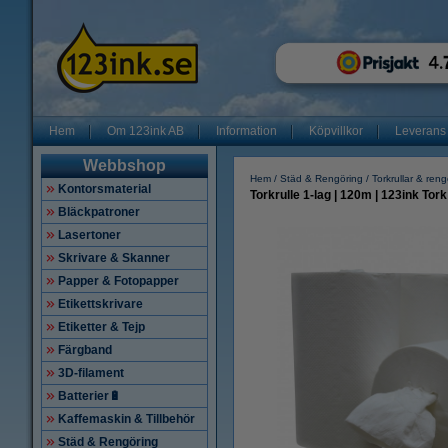
Hem
Om 123ink AB
Information
Köpvillkor
Leverans
Webbshop
Hem
Städ & Rengöring
Torkrullar & ren
Kontorsmaterial
Torkrulle 1-lag | 120m | 123ink Tork 
Bläckpatroner
Lasertoner
Skrivare & Skanner
Papper & Fotopapper
Etikettskrivare
Etiketter & Tejp
Färgband
3D-filament
Batterier🔋
Kaffemaskin & Tillbehör
Städ & Rengöring