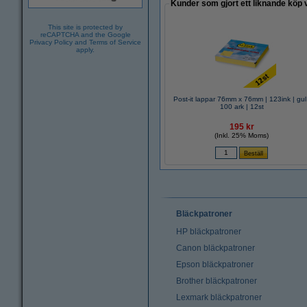
Kunder som gjort ett liknande köp 
This site is protected by
reCAPTCHA and the Google
Privacy Policy
and
Terms of Service
apply.
Post-it lappar 76mm x 76mm | 123ink | gul
100 ark | 12st
195 kr
(Inkl. 25% Moms)
Bläckpatroner
HP bläckpatroner
Canon bläckpatroner
Epson bläckpatroner
Brother bläckpatroner
Lexmark bläckpatroner