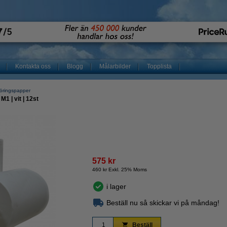
Kontakta oss
Blogg
Målarbilder
Topplista
göringspapper
M1 | vit | 12st
575 kr
460 kr Exkl. 25% Moms
i lager
Beställ nu så skickar vi på måndag!
Beställ