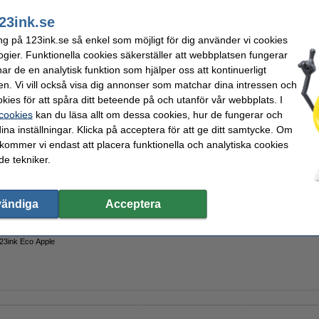
23ink.se
23ink Eco Soft Aloe Vera
ng på 123ink.se så enkel som möjligt för dig använder vi cookies
ogier. Funktionella cookies säkerställer att webbplatsen fungerar
r de en analytisk funktion som hjälper oss att kontinuerligt
en. Vi vill också visa dig annonser som matchar dina intressen och
123ink Eco Blue Lime
kies för att spåra ditt beteende på och utanför vår webbplats. I
 cookies
kan du läsa allt om dessa cookies, hur de fungerar och
ina inställningar. Klicka på acceptera för att ge ditt samtycke. Om
 kommer vi endast att placera funktionella och analytiska cookies
e tekniker.
123ink Eco Pink Blossom
vändiga
Acceptera
123ink Eco Apple