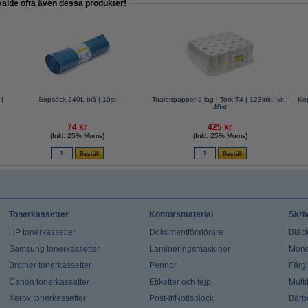
valde ofta även dessa produkter!
 |
Sopsäck 240L blå | 10st
Toalettpapper 2-lag | Tork T4 | 123ink | vit |
Ko
40st
74 kr
425 kr
(Inkl. 25% Moms)
(Inkl. 25% Moms)
Tonerkassetter
Kontorsmaterial
Skri
HP tonerkassetter
Dokumentförstörare
Bläck
Samsung tonerkassetter
Lamineringsmaskiner
Mono
Brother tonerkassetter
Pennor
Färg
Canon tonerkassetter
Etiketter och tejp
Multi
Xerox tonerkassetter
Post-it/Notisblock
Bärb