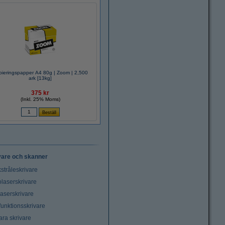
pieringspapper A4 80g | Zoom | 2,500
ark [13kg]
375 kr
(Inkl. 25% Moms)
vare och skanner
stråleskrivare
laserskrivare
laserskrivare
funktionsskrivare
ara skrivare