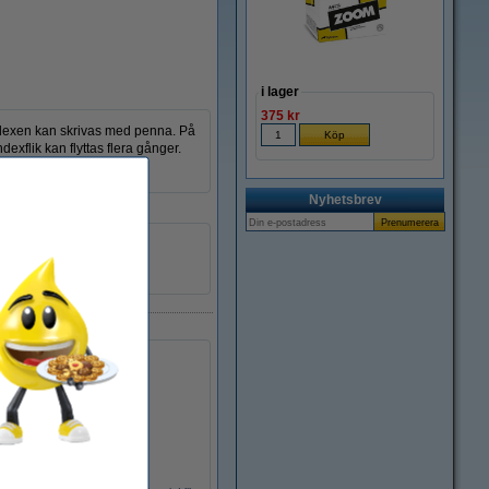
i lager
375 kr
 Indexen kan skrivas med penna. På
dexflik kan flyttas flera gånger.
.
Nyhetsbrev
25,4 x 43,2 mm
transparent turkos
50 flikar