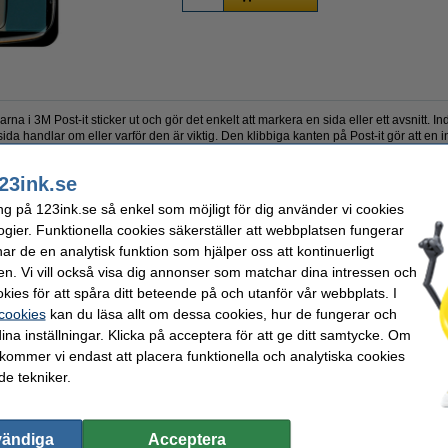
a i 3M Post-it sticker ut och gör det enkelt att markera en sida eller ett avsnitt.
ida handlar om eller varför den är viktig. Den klibbiga kanten på Post-it gör att en in
edlar, som enkelt kan tas bort individuellt. Varje flik är 2,5 cm bred och 4,3 cm lång
23ink.se
ng på 123ink.se så enkel som möjligt för dig använder vi cookies
st-it
Mått:
ogier. Funktionella cookies säkerställer att webbplatsen fungerar
Färg:
r de en analytisk funktion som hjälper oss att kontinuerligt
häftande
Antal flikar:
en. Vi vill också visa dig annonser som matchar dina intressen och
kies för att spåra ditt beteende på och utanför vår webbplats. I
valde ofta även dessa produkter!
 cookies
kan du läsa allt om dessa cookies, hur de fungerar och
ina inställningar. Klicka på acceptera för att ge ditt samtycke. Om
 kommer vi endast att placera funktionella och analytiska cookies
e tekniker.
vändiga
Acceptera