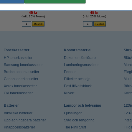
Indexflik 25,4mm x 43,2mm | 3M Post-it |
Indexflik 25,4mm x 43,2mm | 3M Post-it |
Inde
orange | 50st
rosa | 50st
45 kr
45 kr
(Inkl. 25% Moms)
(Inkl. 25% Moms)
Tonerkassetter
Kontorsmaterial
Skri
HP tonerkassetter
Dokumentförstörare
Bläck
Samsung tonerkassetter
Lamineringsmaskiner
Mono
Brother tonerkassetter
Pennor
Färg
Canon tonerkassetter
Etiketter och tejp
Multi
Xerox tonerkassetter
Post-it/Notisblock
Bärb
Oki tonerkassetter
Kuvert
Kvitt
Batterier
Lampor och belysning
123i
Alkaliska batterier
Ljusslingor
123-
Uppladningsbara batterier
Städ och rengöring
integ
Knappcellsbatterier
The Pink Stuff
Tillg