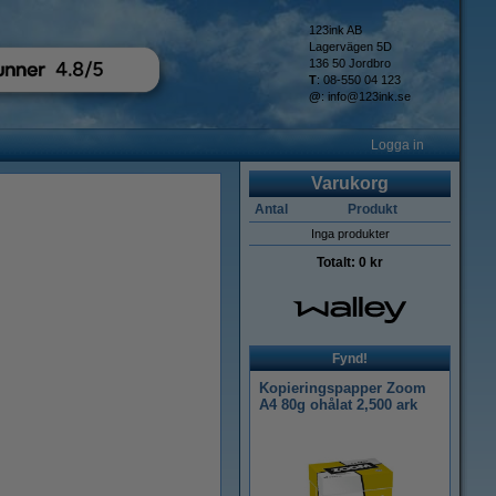
123ink AB
Lagervägen 5D
136 50 Jordbro
T
: 08-550 04 123
@
:
info@123ink.se
Logga in
Varukorg
Antal
Produkt
Inga produkter
Totalt:
0 kr
Fynd!
Kopieringspapper Zoom
A4 80g ohålat 2,500 ark