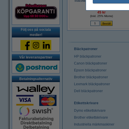
Indexflik 25,4mm x 43,2mm | 3M Post-it |
grön | 50st
45 kr
(Inkl. 25% Moms)
Följ oss på sociala
medier!
Bläckpatroner
HP bläckpatroner
Vår leveranspartner
Canon bläckpatroner
Epson bläckpatroner
Brother bläckpatroner
Betalningsalternativ
Lexmark bläckpatroner
Dell bläckpatroner
Etikettskrivare
Dymo etikettskrivare
Brother etikettskrivare
Industriella märkmaskiner