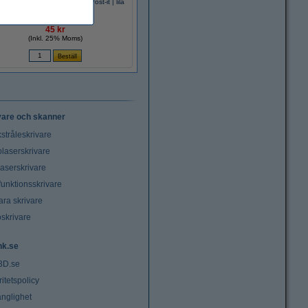
xflik 25,4mm x 43,2mm | 3M Post-it | lila
| 50st
45 kr
(Inkl. 25% Moms)
vare och skanner
stråleskrivare
laserskrivare
laserskrivare
funktionsskrivare
ara skrivare
oskrivare
nk.se
3D.se
ritetspolicy
änglighet