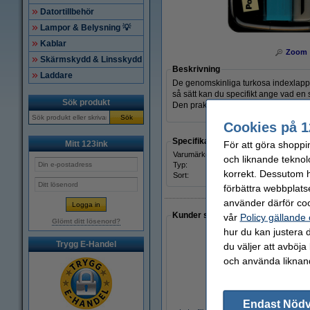
Datortillbehör
Lampor & Belysning 💡
Kablar
Zoom
Skärmskydd & Linsskydd
Beskrivning
Laddare
De genomskinliga turkosa indexlapparn
så sätt kan du specifikt ange vad en s
Sök produkt
Den praktiska hållaren innehåller 50 s
Sök
Cookies på 1
Specifikationer
För att göra shoppi
Mitt 123ink
Varumärke:
3M Po
och liknande teknol
Typ:
flikar
korrekt. Dessutom ha
Sort:
själv
förbättra webbplats
använder därför coo
Kunder som gjort ett liknande köp 
vår
Policy gällande
Glömt ditt lösenord?
hur du kan justera d
Trygg E-Handel
du väljer att avböja
och använda liknand
Endast Nöd