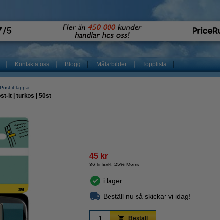
Kontakta oss
Blogg
Målarbilder
Topplista
Post-it lappar
-it | turkos | 50st
45 kr
36 kr Exkl. 25% Moms
i lager
Beställ nu så skickar vi idag!
Beställ