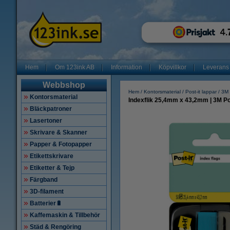
Hem
Om 123ink AB
Information
Köpvillkor
Leverans
Webbshop
Hem
Kontorsmaterial
Post-it lappar
3M 
Kontorsmaterial
Indexflik 25,4mm x 43,2mm | 3M Post
Bläckpatroner
Lasertoner
Skrivare & Skanner
Papper & Fotopapper
Etikettskrivare
Etiketter & Tejp
Färgband
3D-filament
Batterier🔋
Kaffemaskin & Tillbehör
Städ & Rengöring