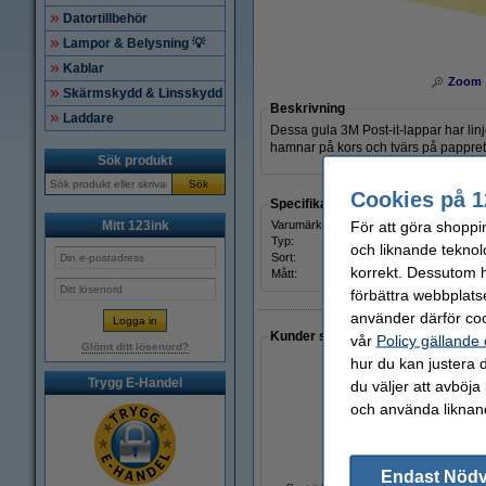
Datortillbehör
Lampor & Belysning 💡
Kablar
Zoom
Skärmskydd & Linsskydd
Beskrivning
Laddare
Dessa gula 3M Post-it-lappar har linje
hamnar på kors och tvärs på pappret.
Sök produkt
Sök
Cookies på 1
Specifikationer
För att göra shoppi
Mitt 123ink
Varumärke:
3M Po
Typ:
notis
och liknande teknol
Sort:
själv
korrekt. Dessutom ha
Mått:
förbättra webbplats
använder därför coo
Kunder som gjort ett liknande köp 
vår
Policy gällande
Glömt ditt lösenord?
hur du kan justera d
Trygg E-Handel
du väljer att avböja
och använda liknand
Endast Nöd