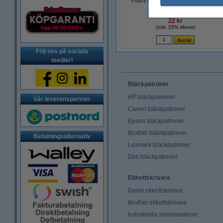
Post-it lappar 76mm x 76mm | 123ink |
linjerade gul | 100 ark
22 kr
(Inkl. 25% Moms)
Följ oss på sociala
medier!
Bläckpatroner
HP bläckpatroner
Vår leveranspartner
Canon bläckpatroner
Epson bläckpatroner
Brother bläckpatroner
Betalningsalternativ
Lexmark bläckpatroner
Dell bläckpatroner
Etikettskrivare
Dymo etikettskrivare
Brother etikettskrivare
Industriella märkmaskiner