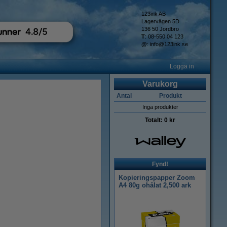
123ink AB
Lagervägen 5D
136 50 Jordbro
T
: 08-550 04 123
@
:
info@123ink.se
Logga in
Varukorg
Antal
Produkt
Inga produkter
Totalt:
0 kr
Fynd!
Kopieringspapper Zoom
A4 80g ohålat 2,500 ark