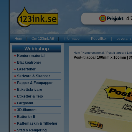
Hem
Om 123ink AB
Information
Köpvillkor
Leverans
Webbshop
Hem
Kontorsmaterial
Post-it lappar
Lin
Kontorsmaterial
Post-it lappar 100mm x 100mm | 3M 
Bläckpatroner
Lasertoner
Skrivare & Skanner
Papper & Fotopapper
Etikettskrivare
Etiketter & Tejp
Färgband
3D-filament
Batterier🔋
Kaffemaskin & Tillbehör
Städ & Rengöring