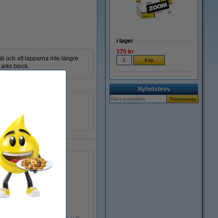
i lager
375 kr
väl och att lapparna inte längre
arks block.
Nyhetsbrev
gul
linjerad
300
675YEL