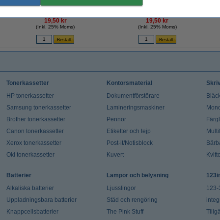
Refill | Pentel Energel LR7 | svart
Refill | Pentel Energel LR7 | rosa
19,50 kr
19,50 kr
(Inkl. 25% Moms)
(Inkl. 25% Moms)
Tonerkassetter
Kontorsmaterial
Skri
HP tonerkassetter
Dokumentförstörare
Bläck
Samsung tonerkassetter
Lamineringsmaskiner
Mono
Brother tonerkassetter
Pennor
Färg
Canon tonerkassetter
Etiketter och tejp
Multi
Xerox tonerkassetter
Post-it/Notisblock
Bärb
Oki tonerkassetter
Kuvert
Kvitt
Batterier
Lampor och belysning
123i
Alkaliska batterier
Ljusslingor
123-
Uppladningsbara batterier
Städ och rengöring
integ
Knappcellsbatterier
The Pink Stuff
Tillg