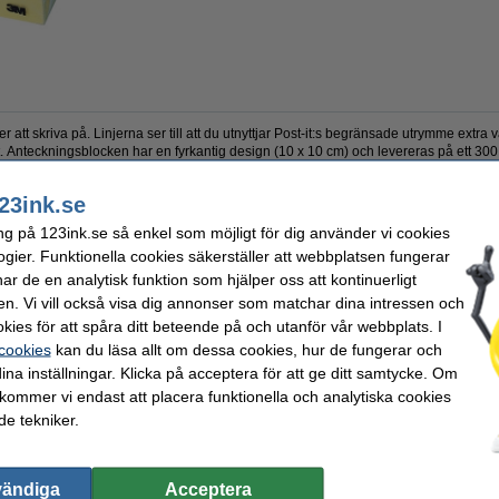
r att skriva på. Linjerna ser till att du utnyttjar Post-it:s begränsade utrymme extra 
 Anteckningsblocken har en fyrkantig design (10 x 10 cm) och levereras på ett 300 
23ink.se
ng på 123ink.se så enkel som möjligt för dig använder vi cookies
st-it
Färg:
block
Utskrift:
ogier. Funktionella cookies säkerställer att webbplatsen fungerar
häftande
Antal ark:
r de en analytisk funktion som hjälper oss att kontinuerligt
100 x 100 mm
OEM:
en. Vi vill också visa dig annonser som matchar dina intressen och
kies för att spåra ditt beteende på och utanför vår webbplats. I
valde ofta även dessa produkter!
 cookies
kan du läsa allt om dessa cookies, hur de fungerar och
ina inställningar. Klicka på acceptera för att ge ditt samtycke. Om
 kommer vi endast att placera funktionella och analytiska cookies
e tekniker.
vändiga
Acceptera