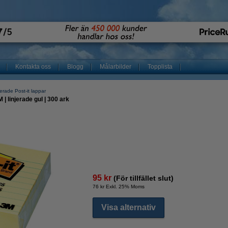
Kontakta oss
Blogg
Målarbilder
Topplista
jerade Post-it lappar
| linjerade gul | 300 ark
95 kr
(För tillfället slut)
76 kr Exkl. 25% Moms
Visa alternativ