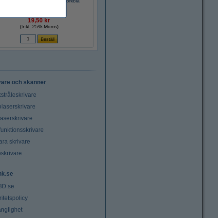
Refill | Pentel Energel LR7 | mörkblå
19,50 kr
(Inkl. 25% Moms)
vare och skanner
stråleskrivare
laserskrivare
laserskrivare
funktionsskrivare
ara skrivare
oskrivare
nk.se
3D.se
ritetspolicy
änglighet