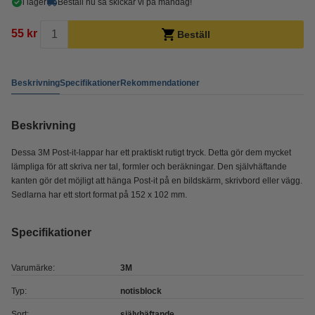
i lager
Beställ nu så skickar vi på måndag!
55 kr
Beställ
Beskrivning
Specifikationer
Rekommendationer
Beskrivning
Dessa 3M Post-it-lappar har ett praktiskt rutigt tryck. Detta gör dem mycket
lämpliga för att skriva ner tal, formler och beräkningar. Den självhäftande
kanten gör det möjligt att hänga Post-it på en bildskärm, skrivbord eller vägg.
Sedlarna har ett stort format på 152 x 102 mm.
Specifikationer
Varumärke:
3M
Typ:
notisblock
Sort:
självhäftande