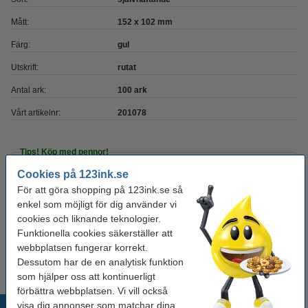
Mått:
152 x 102 mm
Färg:
gul
Utskrift:
rutat
Antal ark:
100 ark
Vårt artikelnr:
201078
Tips! Köp med pennor!
Cookies på 123ink.se
Bläckpenna | 123ink | gul | 10st
För att göra shopping på 123ink.se så
40 kr
enkel som möjligt för dig använder vi
cookies och liknande teknologier.
Kulspetspenna | Pentel Energel BL107 | blå
Funktionella cookies säkerställer att
29 kr
webbplatsen fungerar korrekt.
Dessutom har de en analytisk funktion
som hjälper oss att kontinuerligt
förbättra webbplatsen. Vi vill också
visa dig annonser som matchar dina
Populära produkter