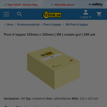
Köp <16:00, skickas idag
Alltid låga priser!
Logga in
Hem
Kontorsmaterial
Post-it lappar
3M Post-it lappar
Post-it lappar 152mm x 102mm | 3M | rutade gul | 100 ark
Varumärke:
3M
Typ:
notisblock
Sort:
självhäftande
Mått:
152 x 102 mm