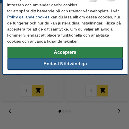
intressen och använder därför cookies
för att spåra ditt beteende på och utanför vår webbplats. I vår
Policy gällande cookies
kan du läsa allt om dessa cookies, hur
de fungerar och hur du kan justera dina inställningar. Klicka på
acceptera för att ge ditt samtycke. Om du väljer att avböja
kommer vi endast att placera funktionella och analytiska
cookies och använda liknande tekniker.
Acceptera
Datormus trådlös | 123ink
Suddgummi för bläck | Pilot
MW100
Frixion
Endast Nödvändiga
125 kr
30 kr
Inkl. 25% Moms
Inkl. 25% Moms