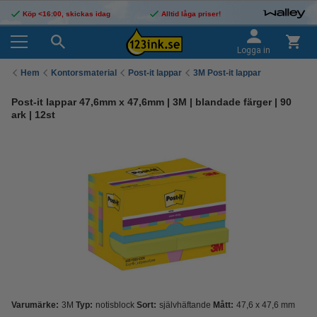
Köp <16:00, skickas idag
Alltid låga priser!
Logga in
Hem
Kontorsmaterial
Post-it lappar
3M Post-it lappar
Post-it lappar 47,6mm x 47,6mm | 3M | blandade färger | 90
ark | 12st
Varumärke:
3M
Typ:
notisblock
Sort:
självhäftande
Mått:
47,6 x 47,6 mm