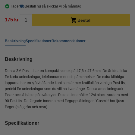
i lager
Beställ nu så skickar vi på måndag!
175 kr
Beställ
Beskrivning
Specifikationer
Rekommendationer
Beskrivning
Dessa 3M Post-it har en kompakt storlek på 47,6 x 47,6mm. De är idealiska
för korta anteckningar, telefonnummer och påminnelser. De extra klibbiga
lapparna har en självhäftande kant som är mer kraftfull än vanliga Post-its;
perfekt för anteckningar som du vill ha kvar länge. Dessa anteckningsark
fäster också bättre på svåra ytor. Paketet innehåller 12st block, vardera med
90 Post-its. De färgade tonerna med färguppsättningen 'Cosmic' har ljusa
färger (blå, grön och rosa).
Specifikationer