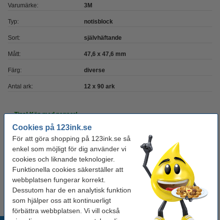
Varumärke:
3M
Typ:
notisblock
Sort:
självhäftande
Mått:
47,6 x 47,6 mm
Färg:
diverse
Antal ark:
12 x 90 ark
Tips! Köp med pennor!
Cookies på 123ink.se
Bläckpenna | 123ink | gul | 10st
För att göra shopping på 123ink.se så
40 kr
enkel som möjligt för dig använder vi
cookies och liknande teknologier.
Funktionella cookies säkerställer att
Kulspetspenna | Pentel Energel BL107 | blå
29 kr
webbplatsen fungerar korrekt.
Dessutom har de en analytisk funktion
som hjälper oss att kontinuerligt
förbättra webbplatsen. Vi vill också