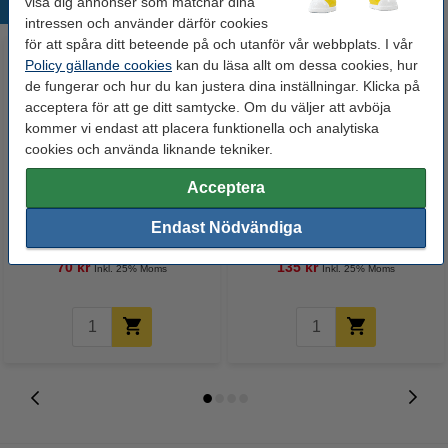
visa dig annonser som matchar dina
Populära produkter
intressen och använder därför cookies
för att spåra ditt beteende på och utanför vår webbplats. I vår
Policy gällande cookies
kan du läsa allt om dessa cookies, hur
de fungerar och hur du kan justera dina inställningar. Klicka på
acceptera för att ge ditt samtycke. Om du väljer att avböja
kommer vi endast att placera funktionella och analytiska
cookies och använda liknande tekniker.
Acceptera
Varumärket 123ink
Varumärket 123ink
ersätter Brother DK-11201
ersätter Brother DK-11202
Endast Nödvändiga
etiketter | svart text - vit etikett |
fraktetiketter | svart text - vit
90mm x 29mm
etikett | 100mm x 62mm
70 kr
135 kr
Inkl. 25% Moms
Inkl. 25% Moms