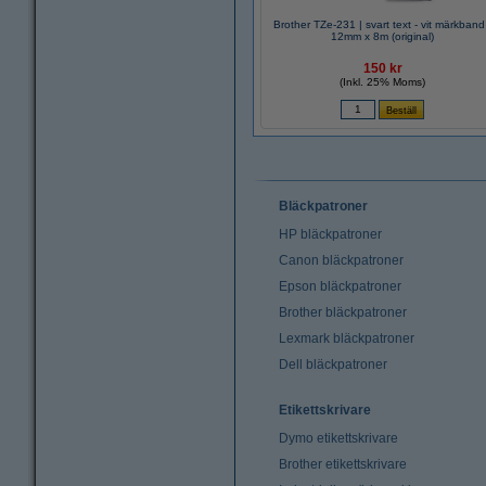
Brother TZe-231 | svart text - vit märkband 
12mm x 8m (original)
150 kr
(Inkl. 25% Moms)
Bläckpatroner
HP bläckpatroner
Canon bläckpatroner
Epson bläckpatroner
Brother bläckpatroner
Lexmark bläckpatroner
Dell bläckpatroner
Etikettskrivare
Dymo etikettskrivare
Brother etikettskrivare