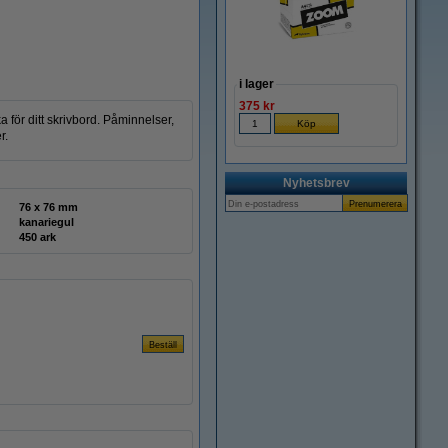
i lager
375 kr
 för ditt skrivbord. Påminnelser,
r.
Nyhetsbrev
76 x 76 mm
kanariegul
450 ark