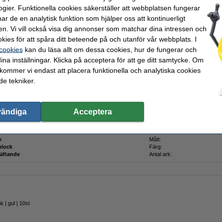
Beställ nu så skickar vi på måndag!
ogier. Funktionella cookies säkerställer att webbplatsen fungerar
r de en analytisk funktion som hjälper oss att kontinuerligt
en. Vi vill också visa dig annonser som matchar dina intressen och
Beställ
kies för att spåra ditt beteende på och utanför vår webbplats. I
 cookies
kan du läsa allt om dessa cookies, hur de fungerar och
ina inställningar. Klicka på acceptera för att ge ditt samtycke. Om
 kommer vi endast att placera funktionella och analytiska cookies
e tekniker.
rket 123ink.
 400 gula ark på 76 x 76 mm.
vändiga
Acceptera
k
Mått:
block
Färg:
häftande
Antal ark:
 | gul | 10st