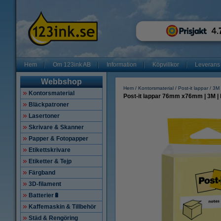
Hem
Om 123ink AB
Information
Köpvillkor
Leverans
Webbshop
Hem
Kontorsmaterial
Post-it lappar
3M 
Kontorsmaterial
Post-it lappar 76mm x76mm | 3M | l
Bläckpatroner
Lasertoner
Skrivare & Skanner
Papper & Fotopapper
Etikettskrivare
Etiketter & Tejp
Färgband
3D-filament
Batterier🔋
Kaffemaskin & Tillbehör
Städ & Rengöring