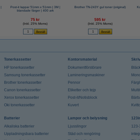
|
Post-it lappar 51mm x 51mm | 3M |
Brother TN-243Y gul toner (original)
Ko
blandade färger | 400 ark
75 kr
595 kr
(Inkl. 25% Moms)
(Inkl. 25% Moms)
Tonerkassetter
Kontorsmaterial
Skri
HP tonerkassetter
Dokumentförstörare
Bläck
Samsung tonerkassetter
Lamineringsmaskiner
Mono
Brother tonerkassetter
Pennor
Färg
Canon tonerkassetter
Etiketter och tejp
Multi
Xerox tonerkassetter
Post-it/Notisblock
Bärb
Oki tonerkassetter
Kuvert
Kvitt
Batterier
Lampor och belysning
123i
Alkaliska batterier
Ljusslingor
123-
Uppladningsbara batterier
Städ och rengöring
integ