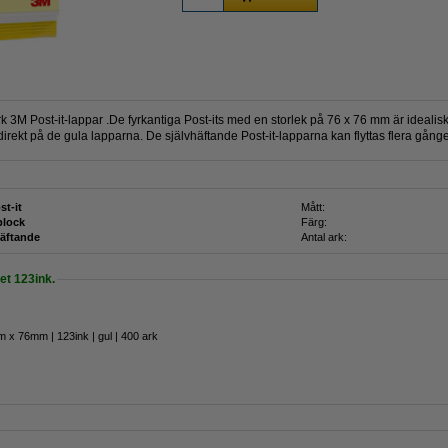
3M Post-it-lappar .De fyrkantiga Post-its med en storlek på 76 x 76 mm är idealiska
rekt på de gula lapparna. De självhäftande Post-it-lapparna kan flyttas flera gånge
st-it
Mått:
block
Färg:
häftande
Antal ark:
t 123ink.
m x 76mm | 123ink | gul | 400 ark