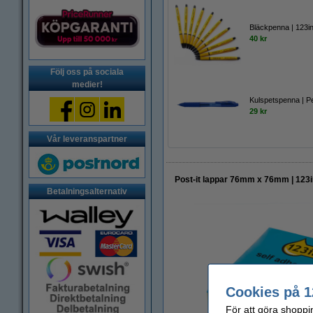
Bläckpenna | 123ink
40 kr
Följ oss på sociala
medier!
Kulspetspenna | Pe
29 kr
Vår leveranspartner
Post-it lappar 76mm x 76mm | 123in
Betalningsalternativ
Cookies på 1
För att göra shoppi