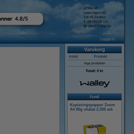
123ink AB
Lagervägen 5D
136 50 Jordbro
T
: 08-550 04 123
@
:
info@123ink.se
Logga in
Varukorg
Antal
Produkt
Inga produkter
Totalt:
0 kr
Fynd!
Kopieringspapper Zoom
A4 80g ohålat 2,500 ark