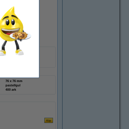
76 x 76 mm
pastellgul
400 ark