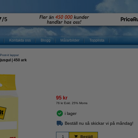
Kontakta oss
Blogg
Målarbilder
Topplista
Post-it lappar
jusgul | 450 ark
95 kr
76 kr Exkl. 25% Moms
i lager
Beställ nu så skickar vi på måndag!
Beställ