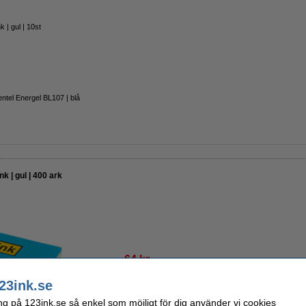
 | gul | 10st
ntel Energel BL107 | blå
k | gul | 400 ark
64 kr
51,20 kr Exkl. 25% Moms
23ink.se
i lager
ng på 123ink.se så enkel som möjligt för dig använder vi cookies