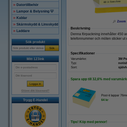
Datortillbehör
Lampor & Belysning 💡
Kablar
Zoom
Skärmskydd & Linsskydd
Beskrivning
Laddare
Denna förpackning innehåller 450 ark 
telefonnummer och möten sticker ut di
Sök produkt
Sök
Specifikationer
Mitt 123ink
Varumärke:
3M Po
Typ:
notis
Sort:
själv
Spara upp till
32,6%
med varumärke
Glömt ditt lösenord?
Post-it lappar 76m
Trygg E-Handel
64 kr
Tips! Köp med pennor!