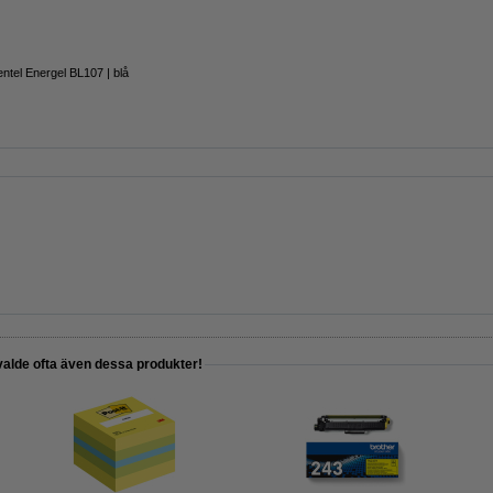
ntel Energel BL107 | blå
valde ofta även dessa produkter!