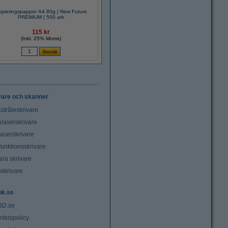
pieringspapper A4 80g | New Future
PREMIUM | 500 ark
115 kr
(Inkl. 25% Moms)
vare och skanner
stråleskrivare
laserskrivare
laserskrivare
funktionsskrivare
ara skrivare
oskrivare
nk.se
3D.se
ritetspolicy