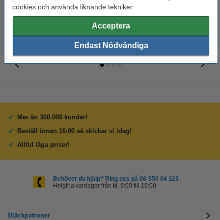
54 kr
125 kr
Inkl. 25% Moms
Inkl. 25% Moms
cookies och använda liknande tekniker.
Acceptera
Endast Nödvändiga
Mer än 300.000 kunder!
Beställ innan 16:00 så skickar vi idag!
Alltid låga priser!
Behöver du hjälp? Ring oss på 08-550 04 123
Helgfria vardagar från kl. 9:00 till 16:00
Bläckpatroner