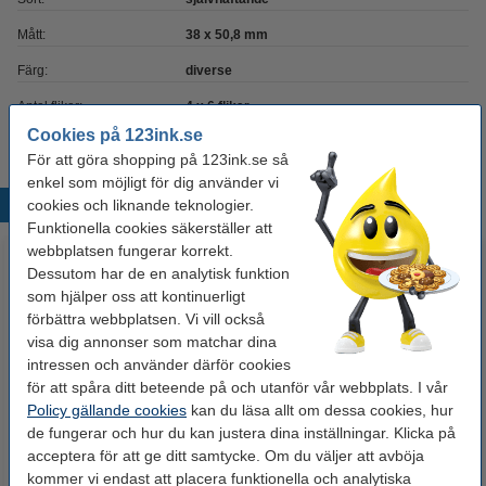
Mått:
38 x 50,8 mm
Färg:
diverse
Antal flikar:
4 x 6 flikar
Cookies på 123ink.se
För att göra shopping på 123ink.se så
enkel som möjligt för dig använder vi
cookies och liknande teknologier.
Populära produkter
Funktionella cookies säkerställer att
webbplatsen fungerar korrekt.
Dessutom har de en analytisk funktion
som hjälper oss att kontinuerligt
förbättra webbplatsen. Vi vill också
visa dig annonser som matchar dina
intressen och använder därför cookies
för att spåra ditt beteende på och utanför vår webbplats. I vår
Policy gällande cookies
kan du läsa allt om dessa cookies, hur
123ink EU Pärm A4 | 80mm |
Rengöringsservetter 50st |
de fungerar och hur du kan justera dina inställningar. Klicka på
plast | vit
Multy
acceptera för att ge ditt samtycke. Om du väljer att avböja
kommer vi endast att placera funktionella och analytiska