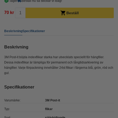
i lager
Beställ nu så skickar vi idag!
70 kr
Beställ
Beskrivning
Specifikationer
Beskrivning
3M Post-it böjda indexflikar starka har utvecklats speciellt för hängfiler.
Dessa indexflikar är lämpliga för permanent och långtidsarkivering av
hängfiler. Varje förpackning innehåller 24st flikar i färgerna blå, grön, röd och
gul.
Specifikationer
Varumärke:
3M Post-it
Typ:
flikar
Sort:
självhäftande