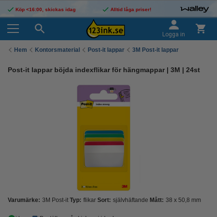
Köp <16:00, skickas idag
Alltid låga priser!
Logga in
Hem
Kontorsmaterial
Post-it lappar
3M Post-it lappar
Post-it lappar böjda indexflikar för hängmappar | 3M | 24st
Varumärke:
3M Post-it
Typ:
flikar
Sort:
självhäftande
Mått:
38 x 50,8 mm