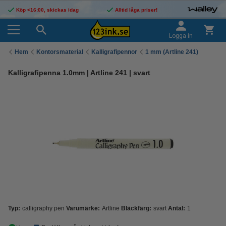
Köp <16:00, skickas idag
Alltid låga priser!
Logga in
Hem
Kontorsmaterial
Kalligrafipennor
1 mm (Artline 241)
Kalligrafipenna 1.0mm | Artline 241 | svart
Typ:
calligraphy pen
Varumärke:
Artline
Bläckfärg:
svart
Antal:
1