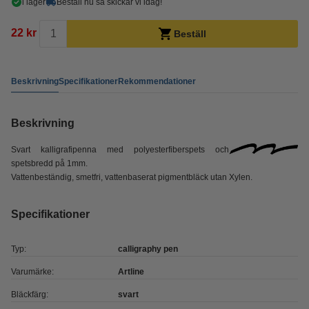
i lager
Beställ nu så skickar vi idag!
22 kr
Beställ
Beskrivning
Specifikationer
Rekommendationer
Beskrivning
Svart kalligrafipenna med polyesterfiberspets och
spetsbredd på 1mm.
Vattenbeständig, smetfri, vattenbaserat pigmentbläck utan Xylen.
Specifikationer
Typ:
calligraphy pen
Varumärke:
Artline
Bläckfärg:
svart