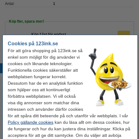
Antal:
1
Köp fler, spara mer!
Köp
12st
för endast
195 kr
Cookies på 123ink.se
För att göra shopping på 123ink.se så
enkel som möjligt för dig använder vi
cookies och liknande teknologier.
Populära produkter
Funktionella cookies säkerställer att
webbplatsen fungerar korrekt.
Dessutom har de en analytisk funktion
som hjälper oss att kontinuerligt
förbättra webbplatsen. Vi vill också
visa dig annonser som matchar dina
intressen och använder därför cookies
för att spåra ditt beteende på och utanför vår webbplats. I vår
Policy gällande cookies
kan du läsa allt om dessa cookies, hur
Märkpenna permanent 2.5mm |
Kalligrafipenna 2.0/3.5mm | ZIG
de fungerar och hur du kan justera dina inställningar. Klicka på
123ink | 4st
II TC-3100 | svart
acceptera för att ge ditt samtycke. Om du väljer att avböja