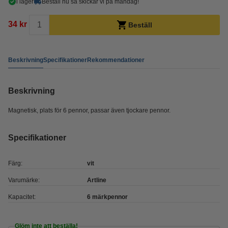
i lager
Beställ nu så skickar vi på måndag!
34 kr
Beställ
Beskrivning
Specifikationer
Rekommendationer
Beskrivning
Magnetisk, plats för 6 pennor, passar även tjockare pennor.
Specifikationer
Färg:
vit
Varumärke:
Artline
Kapacitet:
6 märkpennor
Glöm inte att beställa!