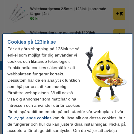
Whiteboardpenna 2.5mm | 123ink | sorterade
färger | 4st
60 kr
Whiteboardtorkare magnetisk | 123ink
39 kr
Cookies på 123ink.se
För att göra shopping på 123ink.se så
enkel som möjligt för dig använder vi
cookies och liknande teknologier.
Populära produkter
Funktionella cookies säkerställer att
webbplatsen fungerar korrekt.
Dessutom har de en analytisk funktion
som hjälper oss att kontinuerligt
förbättra webbplatsen. Vi vill också
visa dig annonser som matchar dina
intressen och använder därför cookies
för att spåra ditt beteende på och utanför vår webbplats. I vår
Policy gällande cookies
kan du läsa allt om dessa cookies, hur
Whiteboardpenna 2.5mm |
Whiteboardpenna 1.5mm -
de fungerar och hur du kan justera dina inställningar. Klicka på
123ink | sorterade färger | 4st
3.0mm | 123ink | sorterade
acceptera för att ge ditt samtycke. Om du väljer att avböja