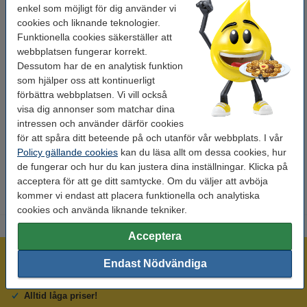
enkel som möjligt för dig använder vi
cookies och liknande teknologier.
Mått:
105 x 37 mm (LxB)
Funktionella cookies säkerställer att
Pappersformat:
A4
webbplatsen fungerar korrekt.
Dessutom har de en analytisk funktion
Vidhäftning:
permanent
som hjälper oss att kontinuerligt
Kanttyp:
rund
förbättra webbplatsen. Vi vill också
visa dig annonser som matchar dina
Antal etiketter:
1.600 etiketter
intressen och använder därför cookies
Antal ark:
100 ark
för att spåra ditt beteende på och utanför vår webbplats. I vår
Policy gällande cookies
kan du läsa allt om dessa cookies, hur
Nedladdning:
mall
de fungerar och hur du kan justera dina inställningar. Klicka på
acceptera för att ge ditt samtycke. Om du väljer att avböja
kommer vi endast att placera funktionella och analytiska
cookies och använda liknande tekniker.
Acceptera
Mer än 300.000 kunder!
Endast Nödvändiga
Beställ innan 16:00 så skickar vi idag!
Alltid låga priser!