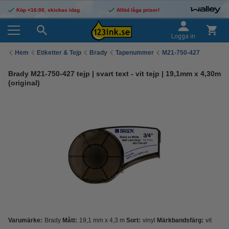
Köp <16:00, skickas idag
Alltid låga priser!
Logga in
Hem
Etiketter & Tejp
Brady
Tapenummer
M21-750-427
Brady M21-750-427 tejp | svart text - vit tejp | 19,1mm x 4,30m
(original)
Varumärke:
Brady
Mått:
19,1 mm x 4,3 m
Sort:
vinyl
Märkbandsfärg:
vit