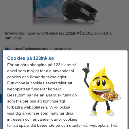
Användning:
Kabelband
Varumärke:
123ink
Mått:
19,1 mm x 4,3 m
Sort:
vinyl
Se specifikationerna och beskrivningen
Spara nästan
30%
med varumärket 123ink!
Cookies på 123ink.se
EU-lager
För att göra shopping på 123ink.se så
enkel som möjligt för dig använder vi
395 kr
Beställ
cookies och liknande teknologier.
Funktionella cookies säkerställer att
webbplatsen fungerar korrekt.
Dessutom har de en analytisk funktion
Populära produkter
som hjälper oss att kontinuerligt
förbättra webbplatsen. Vi vill också
visa dig annonser som matchar dina
intressen och använder därför cookies
för att spåra ditt beteende på och utanför vår webbplats. I vår