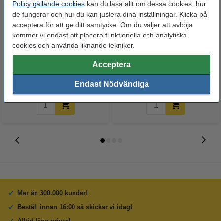
Policy gällande cookies
kan du läsa allt om dessa cookies, hur
de fungerar och hur du kan justera dina inställningar. Klicka på
acceptera för att ge ditt samtycke. Om du väljer att avböja
kommer vi endast att placera funktionella och analytiska
Brady M21-750-595-WT | svart
Brady M21-750-595-WT
cookies och använda liknande tekniker.
text - vit tejp | 19,1mm x 6,40m
vinyltejp | svart text - vit tejp |
(varumärket 123ink)
19,1mm x 6,40m (original)
Acceptera
375 kr
525 kr
Inkl. 25% Moms
Inkl. 25% Moms
Endast Nödvändiga
Mer än 300.000 kunder!
Beställ innan 16:00 så skickar vi idag!
Alltid låga priser!