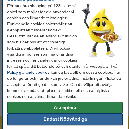
För att göra shopping på 123ink.se så
Användning:
Identifikationstejper
enkel som möjligt för dig använder vi
cookies och liknande teknologier.
Kapacitet:
1 st
Funktionella cookies säkerställer att
Varumärke:
123ink
webbplatsen fungerar korrekt.
Dessutom har de en analytisk funktion
Mått:
6,4 m x 19,1 mm
som hjälper oss att kontinuerligt
Sort:
vinyl
förbättra webbplatsen. Vi vill också
visa dig annonser som matchar dina
Märkbandsfärg:
grön
intressen och använder därför cookies
för att spåra ditt beteende på och utanför vår webbplats. I vår
Extra info:
säkerhetsdatablad
Policy gällande cookies
kan du läsa allt om dessa cookies, hur
de fungerar och hur du kan justera dina inställningar. Klicka på
Tips
acceptera för att ge ditt samtycke. Om du väljer att avböja
Vi råder er att beställa denna produkt istället för originalprodukten!
kommer vi endast att placera funktionella och analytiska
cookies och använda liknande tekniker.
Acceptera
Endast Nödvändiga
Mer än 300.000 kunder!