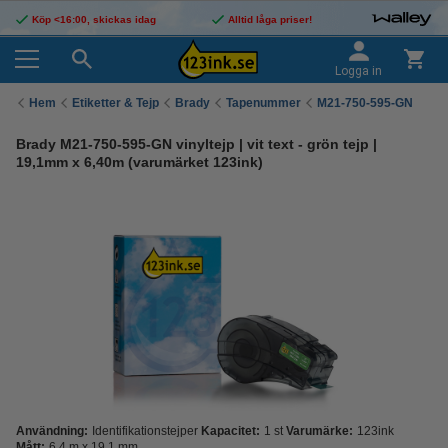
Köp <16:00, skickas idag
Alltid låga priser!
Logga in
Hem
Etiketter & Tejp
Brady
Tapenummer
M21-750-595-GN
Brady M21-750-595-GN vinyltejp | vit text - grön tejp |
19,1mm x 6,40m (varumärket 123ink)
Användning:
Identifikationstejper
Kapacitet:
1 st
Varumärke:
123ink
Mått:
6,4 m x 19,1 mm