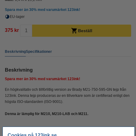
Spara mer än
30%
med varumärket 123ink!
EU-lager
375 kr
Beställ
Beskrivning
Specifikationer
Beskrivning
Spara mer än
30%
med varumärket 123ink!
En högkvalitativ och tillförlitlig version av Brady M21-750-595-GN tejp från
123ink. Denna tejp produceras av en tillverkare som är certifierad enligt den
högsta ISO-standarden (ISO-9001).
Denna är lämplig för M210, M210-LAB och M211.
Specifikationer
Cookies på 123ink.se