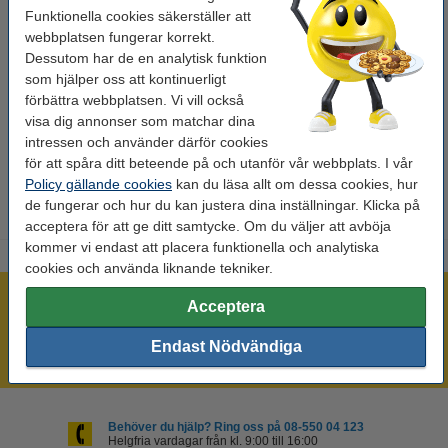
Funktionella cookies säkerställer att
Mått:
25,4 mm x 7,62 m
webbplatsen fungerar korrekt.
Sort:
Dessutom har de en analytisk funktion
vinyl
som hjälper oss att kontinuerligt
Märkbandsfärg:
grön
förbättra webbplatsen. Vi vill också
visa dig annonser som matchar dina
Kapacitet:
1 st
intressen och använder därför cookies
Extra info:
tekniskt datablad
för att spåra ditt beteende på och utanför vår webbplats. I vår
Policy gällande cookies
kan du läsa allt om dessa cookies, hur
de fungerar och hur du kan justera dina inställningar. Klicka på
acceptera för att ge ditt samtycke. Om du väljer att avböja
kommer vi endast att placera funktionella och analytiska
cookies och använda liknande tekniker.
Mer än 300.000 kunder!
Acceptera
Beställ innan 16:00 så skickar vi idag!
Endast Nödvändiga
Alltid låga priser!
Behöver du hjälp? Ring oss på 08-550 04 123
Helgfria vardagar från kl. 9:00 till 16:00