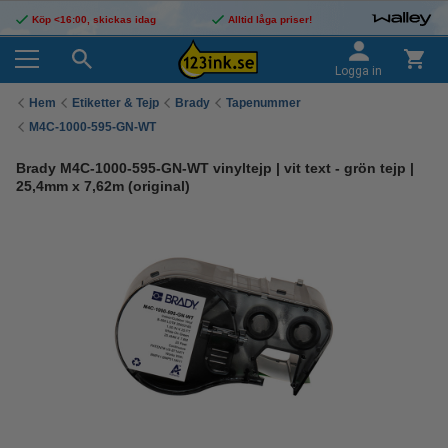
Köp <16:00, skickas idag
Alltid låga priser!
Logga in
Hem
Etiketter & Tejp
Brady
Tapenummer
M4C-1000-595-GN-WT
Brady M4C-1000-595-GN-WT vinyltejp | vit text - grön tejp |
25,4mm x 7,62m (original)