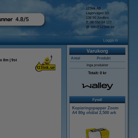
123ink AB
Lagervägen 5D
136 50 Jordbro
T
: 08-550 04 123
@
:
info@123ink.se
Logga in
Varukorg
Antal
Produkt
x 8m | 9st
Inga produkter
Totalt:
0 kr
Fynd!
Kopieringspapper Zoom
A4 80g ohålat 2,500 ark