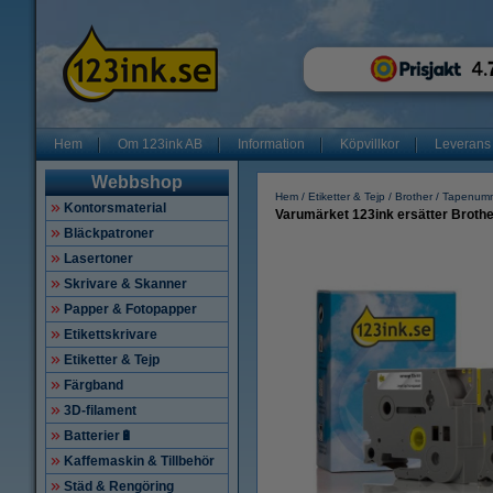
Hem
Om 123ink AB
Information
Köpvillkor
Leverans
Webbshop
Hem
Etiketter & Tejp
Brother
Tapenum
Kontorsmaterial
Varumärket 123ink ersätter Brothe
Bläckpatroner
Lasertoner
Skrivare & Skanner
Papper & Fotopapper
Etikettskrivare
Etiketter & Tejp
Färgband
3D-filament
Batterier🔋
Kaffemaskin & Tillbehör
Städ & Rengöring