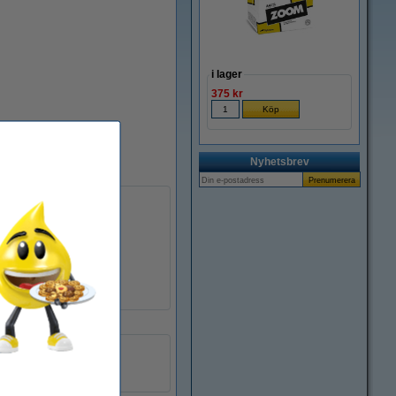
i lager
375 kr
Nyhetsbrev
laminerad
TZe-241