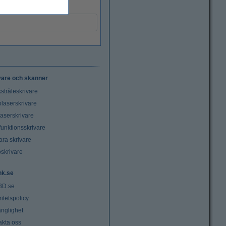
vare och skanner
stråleskrivare
laserskrivare
laserskrivare
funktionsskrivare
ara skrivare
oskrivare
nk.se
3D.se
ritetspolicy
änglighet
akta oss