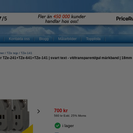
Kontakta oss
Blogg
Målarbilder
Topplista
mer
TZe tejp
TZe-141
r TZe-241+TZe-641+TZe-141 | svart text - vit/transparent/gul märkband | 18mm 
700 kr
560 kr Exkl. 25% Moms
i lager