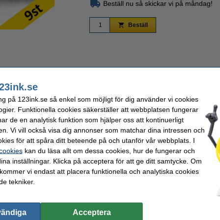
Beställ nu så skickar vi på måndag!
Beställ
Zoom
23ink.se
ng på 123ink.se så enkel som möjligt för dig använder vi cookies
ogier. Funktionella cookies säkerställer att webbplatsen fungerar
r de en analytisk funktion som hjälper oss att kontinuerligt
 vit
å gul
en. Vi vill också visa dig annonser som matchar dina intressen och
 transparent
kies för att spåra ditt beteende på och utanför vår webbplats. I
 cookies
kan du läsa allt om dessa cookies, hur de fungerar och
kare som är certifierad enligt den högsta ISO-standarden (ISO-9001).
ina inställningar. Klicka på acceptera för att ge ditt samtycke. Om
 kommer vi endast att placera funktionella och analytiska cookies
e tekniker.
funktionella
Sort:
k
Nummer:
18 mm x 8 m
vändiga
Acceptera