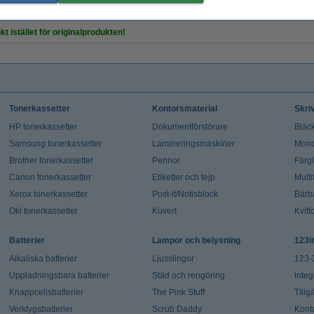
kt istället för originalprodukten!
Tonerkassetter
Kontorsmaterial
Skri
HP tonerkassetter
Dokumentförstörare
Bläck
Samsung tonerkassetter
Lamineringsmaskiner
Mono
Brother tonerkassetter
Pennor
Färg
Canon tonerkassetter
Etiketter och tejp
Multi
Xerox tonerkassetter
Post-it/Notisblock
Bärb
Oki tonerkassetter
Kuvert
Kvitt
Batterier
Lampor och belysning
123i
Alkaliska batterier
Ljusslingor
123-
Uppladningsbara batterier
Städ och rengöring
integ
Knappcellsbatterier
The Pink Stuff
Tillg
Verktygsbatterier
Scrub Daddy
Kont