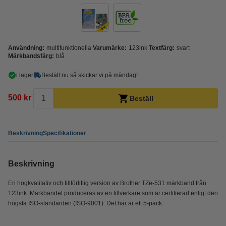
Användning:
multifunktionella
Varumärke:
123ink
Textfärg:
svart
Märkbandsfärg:
blå
i lager
Beställ nu så skickar vi på måndag!
500 kr
Beställ
Beskrivning
Specifikationer
Beskrivning
En högkvalitativ och tillförlitlig version av Brother TZe-531 märkband från
123ink. Märkbandet produceras av en tillverkare som är certifierad enligt den
högsta ISO-standarden (ISO-9001). Det här är ett 5-pack.