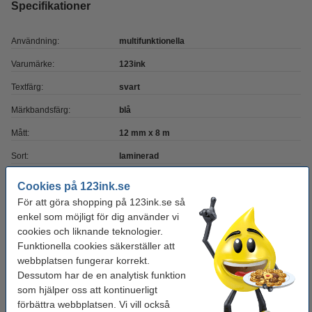
Specifikationer
Användning:
multifunktionella
Varumärke:
123ink
Textfärg:
svart
Märkbandsfärg:
blå
Mått:
12 mm x 8 m
Sort:
laminerad
Antal:
5 st
Cookies på 123ink.se
För att göra shopping på 123ink.se så
Vårt artikelnr:
650660
enkel som möjligt för dig använder vi
Nummer:
TZe-531
cookies och liknande teknologier.
Funktionella cookies säkerställer att
webbplatsen fungerar korrekt.
Tips
Dessutom har de en analytisk funktion
Vi råder er att beställa denna produkt istället för originalprodukten!
som hjälper oss att kontinuerligt
förbättra webbplatsen. Vi vill också