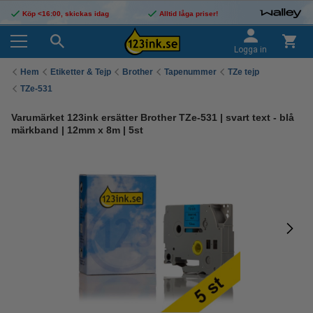
Köp <16:00, skickas idag
Alltid låga priser!
Logga in
Hem
Etiketter & Tejp
Brother
Tapenummer
TZe tejp
TZe-531
Varumärket 123ink ersätter Brother TZe-531 | svart text - blå
märkband | 12mm x 8m | 5st