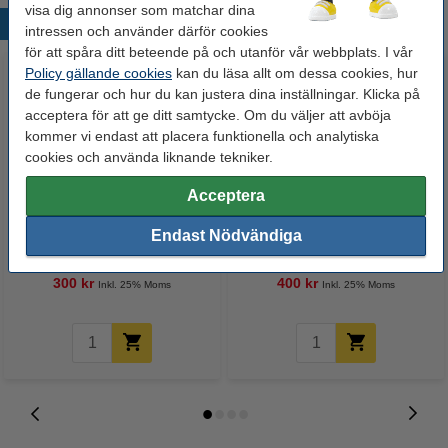
visa dig annonser som matchar dina
Populära produkter
intressen och använder därför cookies
för att spåra ditt beteende på och utanför vår webbplats. I vår
Policy gällande cookies
kan du läsa allt om dessa cookies, hur
de fungerar och hur du kan justera dina inställningar. Klicka på
acceptera för att ge ditt samtycke. Om du väljer att avböja
kommer vi endast att placera funktionella och analytiska
cookies och använda liknande tekniker.
Acceptera
Varumärket 123ink
Varumärket 123ink
Endast Nödvändiga
ersätter Brother TZe-211 | svart
ersätter Brother TZe-621 | svart
text - vit märkband | 6mm x 8m |
text - gul märkband | 9mm x 8m
5st
| 5st
300 kr
400 kr
Inkl. 25% Moms
Inkl. 25% Moms