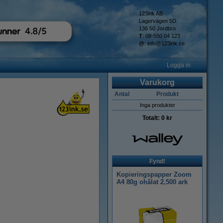
123ink AB
Lagervägen 5D
136 50 Jordbro
T
: 08-550 04 123
@
:
info@123ink.se
Logga in
Varukorg
Antal
Produkt
Inga produkter
Totalt:
0 kr
Fynd!
Kopieringspapper Zoom
A4 80g ohålat 2,500 ark