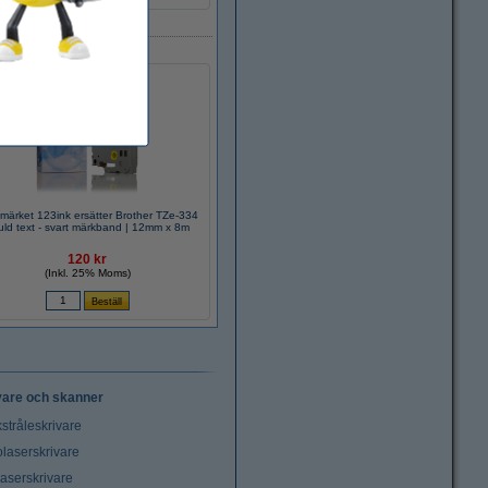
märket 123ink ersätter Brother TZe-334
| guld text - svart märkband | 12mm x 8m
120 kr
(Inkl. 25% Moms)
vare och skanner
stråleskrivare
laserskrivare
laserskrivare