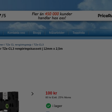
Kontakta oss
Blogg
Målarbilder
Topplista
mer
TZe CL rengöringstejp
TZe-CL3
er TZe-CL3 rengöringskassett | 12mm x 2,5m
100 kr
80 kr Exkl. 25% Moms
i lager