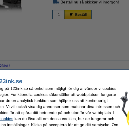
Beställ nu så skickar vi imorgon!
Beställ
Zoom
23ink!
sion av Brother TZe-CL3 rengöringstejp från 123ink.
23ink.se
ng på 123ink.se så enkel som möjligt för dig använder vi cookies
ogier. Funktionella cookies säkerställer att webbplatsen fungerar
Sort:
Kapacitet:
r de en analytisk funktion som hjälper oss att kontinuerligt
12 mm x 2,5 m
Nummer:
en. Vi vill också visa dig annonser som matchar dina intressen och
k
kies för att spåra ditt beteende på och utanför vår webbplats. I
 cookies
kan du läsa allt om dessa cookies, hur de fungerar och
ina inställningar. Klicka på acceptera för att ge ditt samtycke. Om
kt istället för originalprodukten!