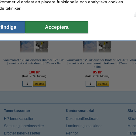
 kommer vi endast att placera funktionella och analytiska cookies
e tekniker.
valde ofta även dessa produkter!
vändiga
Acceptera
Varumärket 123ink ersätter Brother TZe-231
Varumärket 123ink ersätter Brother TZe-131
Varu
| svart text - vit märkband | 12mm x 8m
| svart text - transparent märkband | 12mm
x 8m
100 kr
85 kr
(Inkl. 25% Moms)
(Inkl. 25% Moms)
Tonerkassetter
Kontorsmaterial
Skri
HP tonerkassetter
Dokumentförstörare
Bläck
Samsung tonerkassetter
Lamineringsmaskiner
Mono
Brother tonerkassetter
Pennor
Färg