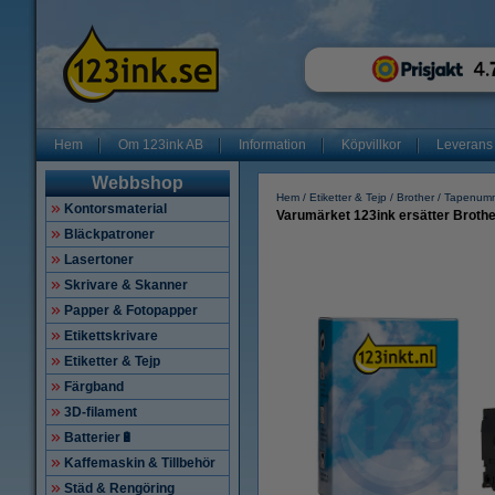
Hem
Om 123ink AB
Information
Köpvillkor
Leverans
Webbshop
Hem
Etiketter & Tejp
Brother
Tapenum
Kontorsmaterial
Varumärket 123ink ersätter Broth
Bläckpatroner
Lasertoner
Skrivare & Skanner
Papper & Fotopapper
Etikettskrivare
Etiketter & Tejp
Färgband
3D-filament
Batterier🔋
Kaffemaskin & Tillbehör
Städ & Rengöring