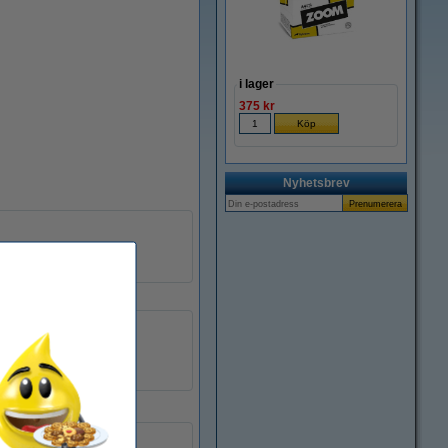
i lager
375 kr
Nyhetsbrev
rengöringstape
± 100 rengöringar
TZe-CL3