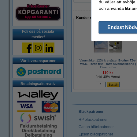
du väljer att avböja
och använda liknand
Kunder som gjort ett liknande köp 
Endast Nöd
Följ oss på sociala
medier!
Vår leveranspartner
Varumärket 123ink ersätter Brother TZe-
M931 | svart text - matt silvermärkband |
12mm x 8m
110 kr
(Inkl. 25% Moms)
Betalningsalternativ
Bläckpatroner
HP bläckpatroner
Canon bläckpatroner
Epson bläckpatroner