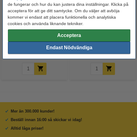
de fungerar och hur du kan justera dina inställningar. Klicka på
acceptera för att ge ditt samtycke. Om du väljer att avböja
kommer vi endast att placera funktionella och analytiska
cookies och använda liknande tekniker.
Häftklammer 26/6 | 123ink
Kopieringspapper A4 80g | New
Acceptera
galvaniserade | 10.000st
Future PREMIUM | 2,500 ark
[13kg]
Endast Nödvändiga
100 kr
550 kr
Inkl. 25% Moms
Inkl. 25% Moms
Mer än 300.000 kunder!
Beställ innan 16:00 så skickar vi idag!
Alltid låga priser!