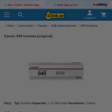
Köp <16:00, skickas idag
Alltid låga priser!
Logga in
Hem
Lasertoner
Canon
Välj tonernummer
049 trumma
Canon 049 trumma (original)
Färg:
-
Typ:
trumma
Kapacitet:
± 12.000 sidor
Varumärke:
Canon