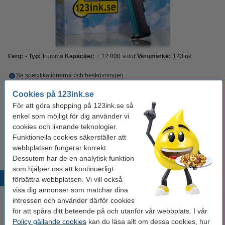
Färg:
-
Typ:
trumma
Kapacitet:
± 12.000 sidor
Varumärke:
123ink
Se specifikationerna och beskrivningen
Spara
41,2%
med varumärket 123ink!
Cookies på 123ink.se
EU-lager
För att göra shopping på 123ink.se så
Per sida
0,04 kr
enkel som möjligt för dig använder vi
cookies och liknande teknologier.
500 kr
Beställ
Funktionella cookies säkerställer att
webbplatsen fungerar korrekt.
Dessutom har de en analytisk funktion
som hjälper oss att kontinuerligt
Populära produkter
förbättra webbplatsen. Vi vill också
visa dig annonser som matchar dina
intressen och använder därför cookies
för att spåra ditt beteende på och utanför vår webbplats. I vår
Policy gällande cookies
kan du läsa allt om dessa cookies, hur