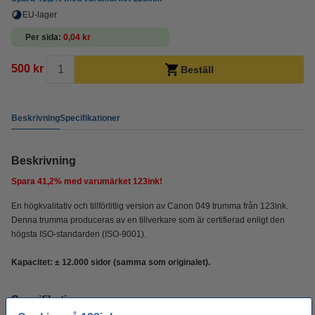
EU-lager
Per sida
0,04 kr
500 kr
Beställ
Beskrivning
Specifikationer
Beskrivning
Spara
41,2%
med varumärket 123ink!
En högkvalitativ och tillförlitlig version av Canon 049 trumma från 123ink.
Denna trumma produceras av en tillverkare som är certifierad enligt den
högsta ISO-standarden (ISO-9001).
Kapacitet: ± 12.000 sidor
(samma som originalet).
Specifikationer