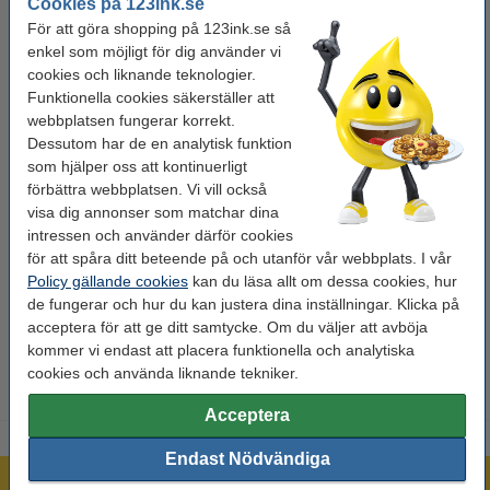
Cookies på 123ink.se
För att göra shopping på 123ink.se så
Färg:
-
enkel som möjligt för dig använder vi
Typ:
trumma
cookies och liknande teknologier.
Funktionella cookies säkerställer att
Kapacitet:
± 12.000 sidor
webbplatsen fungerar korrekt.
Varumärke:
123ink
Dessutom har de en analytisk funktion
som hjälper oss att kontinuerligt
OEM:
2165C001
förbättra webbplatsen. Vi vill också
visa dig annonser som matchar dina
Vårt artikelnr:
070027
intressen och använder därför cookies
Nummer:
049
för att spåra ditt beteende på och utanför vår webbplats. I vår
Policy gällande cookies
kan du läsa allt om dessa cookies, hur
de fungerar och hur du kan justera dina inställningar. Klicka på
acceptera för att ge ditt samtycke. Om du väljer att avböja
OBS!
En ny trumma innehåller
INTE
tonerpulver. Om din
skrivare kräver en toner - vänligen beställ ej en trumma!
kommer vi endast att placera funktionella och analytiska
cookies och använda liknande tekniker.
Acceptera
Endast Nödvändiga
Mer än 300.000 kunder!