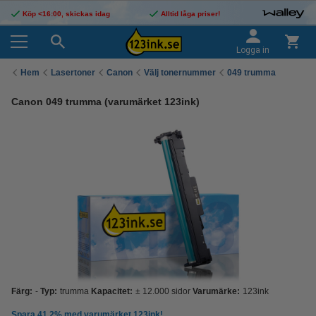
Köp <16:00, skickas idag
Alltid låga priser!
Logga in
Hem
Lasertoner
Canon
Välj tonernummer
049 trumma
Canon 049 trumma (varumärket 123ink)
Färg:
-
Typ:
trumma
Kapacitet:
± 12.000 sidor
Varumärke:
123ink
Spara
41,2%
med varumärket 123ink!