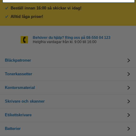
Beställ innan 16:00 så skickar vi idag!
Alltid låga priser!
Behöver du hjälp? Ring oss på 08-550 04 123
Helgfria vardagar från kl. 9:00 till 16:00
Bläckpatroner
Tonerkassetter
Kontorsmaterial
Skrivare och skanner
Etikettskrivare
Batterier