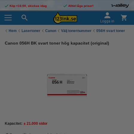
Köp <16:00, skickas idag
Alltid låga priser!
Logga in
Hem
Lasertoner
Canon
Välj tonernummer
056H svart toner
Canon 056H BK svart toner hög kapacitet (original)
Kapacitet:
± 21.000 sidor