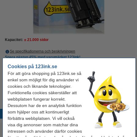
Kapacitet:
± 21.000 sidor
Se specifikationerna och beskrivningen
Spara nästan
45%
med varumärket 123ink!
i lager
Beställ nu så skickar vi idag!
Cookies på 123ink.se
För att göra shopping på 123ink.se så
Per sida
0,06 kr
enkel som möjligt för dig använder vi
cookies och liknande teknologier.
1 250 kr
Beställ
Funktionella cookies säkerställer att
webbplatsen fungerar korrekt.
Dessutom har de en analytisk funktion
som hjälper oss att kontinuerligt
Populära produkter
förbättra webbplatsen. Vi vill också
visa dig annonser som matchar dina
intressen och använder därför cookies