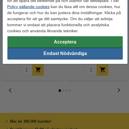
för att spåra ditt beteende på och utanför vår webbplats. I vår
Policy gällande cookies
kan du läsa allt om dessa cookies, hur
de fungerar och hur du kan justera dina inställningar. Klicka på
acceptera för att ge ditt samtycke. Om du väljer att avböja
kommer vi endast att placera funktionella och analytiska
cookies och använda liknande tekniker.
Canon 069 C cyan toner
Canon 069 M magenta toner
(original)
(original)
Acceptera
1 075 kr
1 075 kr
Endast Nödvändiga
Inkl. 25% Moms
Inkl. 25% Moms
Mer än 300.000 kunder!