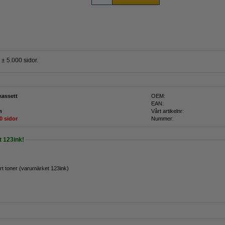
 ± 5.000 sidor.
kassett
OEM:
EAN:
n
Vårt artikelnr:
0 sidor
Nummer:
 123ink!
t toner (varumärket 123ink)