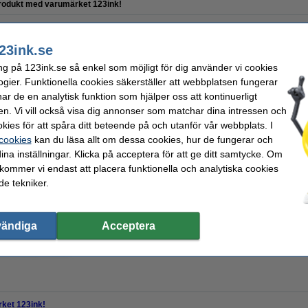
odukt med varumärket 123ink!
23ink.se
rket 123ink)
ng på 123ink.se så enkel som möjligt för dig använder vi cookies
ogier. Funktionella cookies säkerställer att webbplatsen fungerar
r de en analytisk funktion som hjälper oss att kontinuerligt
en. Vi vill också visa dig annonser som matchar dina intressen och
kies för att spåra ditt beteende på och utanför vår webbplats. I
450 kr
Per sida
 cookies
kan du läsa allt om dessa cookies, hur de fungerar och
360 kr Exkl. 25% Moms
0,08 kr
ina inställningar. Klicka på acceptera för att ge ditt samtycke. Om
 kommer vi endast att placera funktionella och analytiska cookies
i lager
e tekniker.
Beställ nu så skickar vi på måndag!
vändiga
Acceptera
Beställ
ket 123ink!