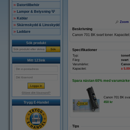
Datortillbehör
Lampor & Belysning 💡
Kablar
Zoom
Skärmskydd & Linsskydd
Beskrivning
Laddare
Canon 701 BK svart toner. Kapacitet:
Sök produkt
Sök
Specifikationer
Typ:
toner
Färg:
svart
Mitt 123ink
Varumärke:
Cano
Kapacitet:
± 5.00
Spara nästan
60%
med varumärket
Glömt ditt lösenord?
Canon 701 BK svar
450 kr
Trygg E-Handel
Tips