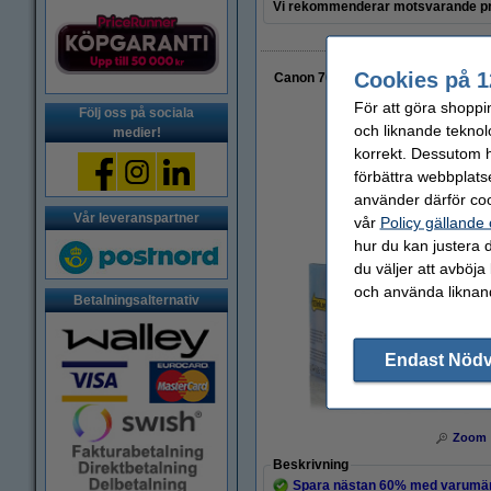
Vi rekommenderar motsvarande pr
Cookies på 1
Canon 701 BK svart toner (varumä
För att göra shoppi
Följ oss på sociala
och liknande teknol
medier!
korrekt. Dessutom ha
förbättra webbplats
använder därför coo
Vår leveranspartner
vår
Policy gällande
hur du kan justera d
du väljer att avböja
och använda liknand
Betalningsalternativ
Endast Nöd
Zoom
Beskrivning
Spara nästan
60%
med varumär