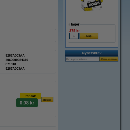
i lager
375 kr
Nyhetsbrev
9287A003AA
4960999254319
071010
9287A003AA
Per sida
0,08 kr