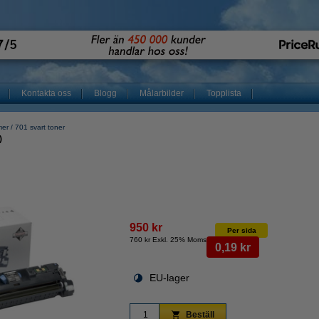
Kontakta oss
Blogg
Målarbilder
Topplista
mer
701 svart toner
)
950 kr
Per sida
760 kr Exkl. 25% Moms
0,19 kr
EU-lager
Beställ