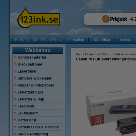
Hem
Om 123ink AB
Information
Köpvillkor
Leverans
Webbshop
Hem
Lasertoner
Canon
Välj tonernum
Kontorsmaterial
Canon 701 BK svart toner (original
Bläckpatroner
Lasertoner
Skrivare & Skanner
Papper & Fotopapper
Etikettskrivare
Etiketter & Tejp
Färgband
3D-filament
Batterier🔋
Kaffemaskin & Tillbehör
Städ & Rengöring