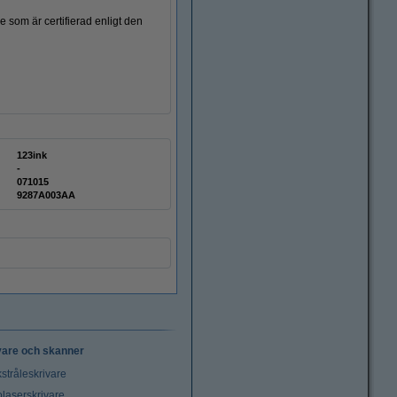
e som är certifierad enligt den
123ink
-
071015
9287A003AA
vare och skanner
stråleskrivare
laserskrivare