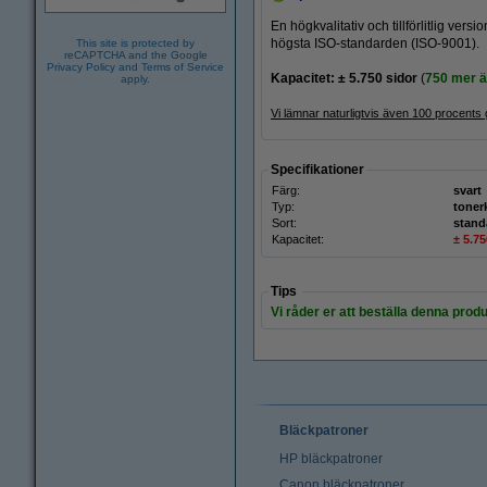
En högkvalitativ och tillförlitlig ve
högsta ISO-standarden (ISO-9001).
This site is protected by
reCAPTCHA and the Google
Privacy Policy
and
Terms of Service
Kapacitet: ± 5.750 sidor
(
750 mer än
apply.
Vi lämnar naturligtvis även 100 procents 
Specifikationer
Färg:
svart
Typ:
toner
Sort:
stand
Kapacitet:
± 5.75
Tips
Vi råder er att beställa denna produ
Bläckpatroner
HP bläckpatroner
Canon bläckpatroner