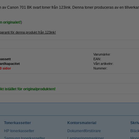
rsion av Canon 701 BK svart toner från 123ink. Denna toner produceras av en tillverkar
 originalet!
)
garanti för denna produkt från 123ink!
Varumärke:
kassett
EAN:
ardkapacitet
Vårt artikelnr:
0 sidor
Nummer:
kt istället för originalprodukten!
Tonerkassetter
Kontorsmaterial
Skri
HP tonerkassetter
Dokumentförstörare
Bläck
Samsung tonerkassetter
Lamineringsmaskiner
Mono