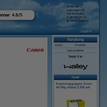
123ink AB
Lagervägen 5D
136 50 Jordbro
T
: 08-550 04 123
@
:
info@123ink.se
Logga in
Varukorg
Antal
Produkt
Inga produkter
Totalt:
0 kr
Fynd!
Kopieringspapper Zoom
A4 80g ohålat 2,500 ark