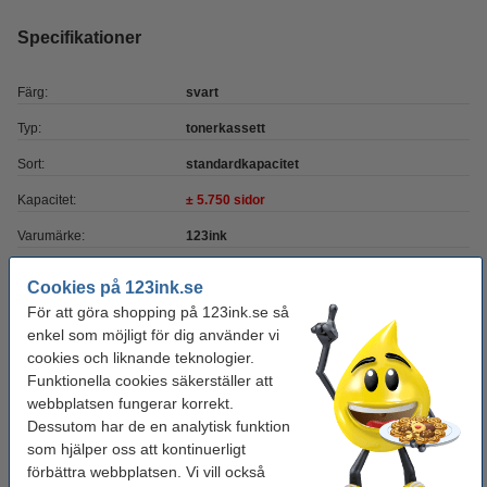
Specifikationer
Färg:
svart
Typ:
tonerkassett
Sort:
standardkapacitet
Kapacitet:
± 5.750 sidor
Varumärke:
123ink
EAN:
-
Cookies på 123ink.se
Vårt artikelnr:
071015
För att göra shopping på 123ink.se så
enkel som möjligt för dig använder vi
Nummer:
9287A003AA
cookies och liknande teknologier.
Funktionella cookies säkerställer att
Tips
webbplatsen fungerar korrekt.
Vi råder er att beställa denna produkt istället för originalprodukten!
Dessutom har de en analytisk funktion
som hjälper oss att kontinuerligt
förbättra webbplatsen. Vi vill också