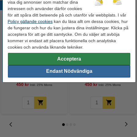
visa dig annonser som matchar dina
Populära produkter
intressen och använder därför cookies
för att spåra ditt beteende på och utanför vår webbplats. I vår
Policy gällande cookies
kan du läsa allt om dessa cookies, hur
de fungerar och hur du kan justera dina inställningar. Klicka på
acceptera för att ge ditt samtycke. Om du väljer att avböja
kommer vi endast att placera funktionella och analytiska
cookies och använda liknande tekniker.
Acceptera
Canon 701 C cyan toner
Canon 701 M magenta toner
(varumärket 123ink)
(varumärket 123ink)
Endast Nödvändiga
450 kr
450 kr
Inkl. 25% Moms
Inkl. 25% Moms