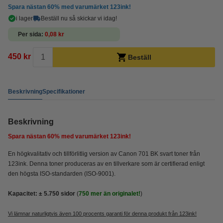
Spara nästan
60%
med varumärket 123ink!
i lager
Beställ nu så skickar vi idag!
Per sida
0,08 kr
450 kr
Beställ
Beskrivning
Specifikationer
Beskrivning
Spara nästan
60%
med varumärket 123ink!
En högkvalitativ och tillförlitlig version av Canon 701 BK svart toner från
123ink. Denna toner produceras av en tillverkare som är certifierad enligt
den högsta ISO-standarden (ISO-9001).
Kapacitet: ± 5.750 sidor
(
750 mer än originalet!
)
Vi lämnar naturligtvis även 100 procents garanti för denna produkt från 123ink!