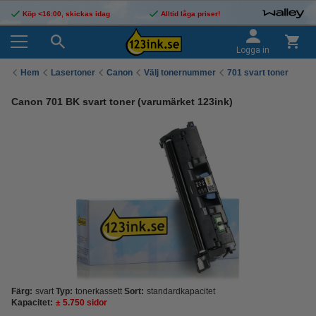
Köp <16:00, skickas idag
Alltid låga priser!
Logga in
Hem
Lasertoner
Canon
Välj tonernummer
701 svart toner
Canon 701 BK svart toner (varumärket 123ink)
Färg:
svart
Typ:
tonerkassett
Sort:
standardkapacitet
Kapacitet:
± 5.750 sidor