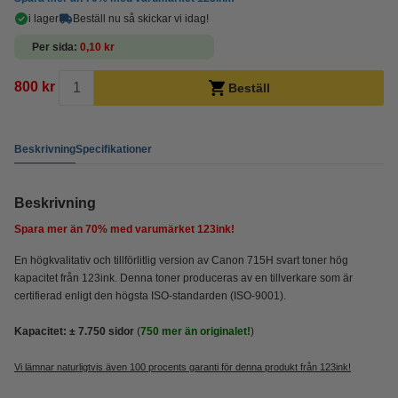
i lager
Beställ nu så skickar vi idag!
Per sida
0,10 kr
800 kr
Beställ
Beskrivning
Specifikationer
Beskrivning
Spara mer än
70%
med varumärket 123ink!
En högkvalitativ och tillförlitlig version av Canon 715H svart toner hög
kapacitet från 123ink. Denna toner produceras av en tillverkare som är
certifierad enligt den högsta ISO-standarden (ISO-9001).
Kapacitet:
± 7.750
sidor
(
750 mer än originalet!
)
Vi lämnar naturligtvis även 100 procents garanti för denna produkt från 123ink!