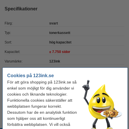
Specifikationer
Färg:
svart
Typ:
tonerkassett
Sort:
hög kapacitet
Kapacitet:
± 7.750 sidor
Varumärke:
123ink
EAN:
-
Cookies på 123ink.se
Vårt artikelnr:
071099
För att göra shopping på 123ink.se så
enkel som möjligt för dig använder vi
Nummer:
1976B002AA
cookies och liknande teknologier.
Funktionella cookies säkerställer att
Tips
webbplatsen fungerar korrekt.
Vi råder er att beställa denna produkt istället för originalprodukten!
Dessutom har de en analytisk funktion
som hjälper oss att kontinuerligt
förbättra webbplatsen. Vi vill också