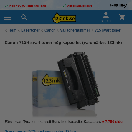
Köp <16:00, skickas idag
Alltid låga priser!
Logga in
Hem
Lasertoner
Canon
Välj tonernummer
715 svart toner
Canon 715H svart toner hög kapacitet (varumärket 123ink)
Färg:
svart
Typ:
tonerkassett
Sort:
hög kapacitet
Kapacitet:
± 7.750 sidor
Spara mer än
70%
med varumärket 123ink!