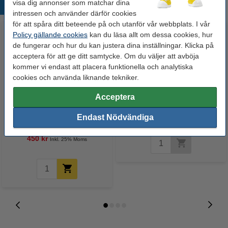
visa dig annonser som matchar dina
Populära produkter
intressen och använder därför cookies
för att spåra ditt beteende på och utanför vår webbplats. I vår
Policy gällande cookies
kan du läsa allt om dessa cookies, hur
de fungerar och hur du kan justera dina inställningar. Klicka på
acceptera för att ge ditt samtycke. Om du väljer att avböja
kommer vi endast att placera funktionella och analytiska
cookies och använda liknande tekniker.
Acceptera
Dymo 1868752 | XTL vinyltejp |
Dymo 1868736 | XTL vinyltejp |
svart text - vit tejp | 19mm
svart text - vit tejp | 9mm
Endast Nödvändiga
(original)
(original)
450 kr
Inkl. 25% Moms