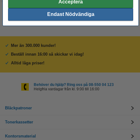
Acceptera
Endast Nödvändiga
Mer än 300.000 kunder!
Beställ innan 16:00 så skickar vi idag!
Alltid låga priser!
Behöver du hjälp? Ring oss på 08-550 04 123
Helgfria vardagar från kl. 9:00 till 16:00
Bläckpatroner
Tonerkassetter
Kontorsmaterial