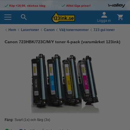
Köp <16:00, skickas idag
Alltid låga priser!
Logga in
Hem
Lasertoner
Canon
Välj tonernummer
723 gul toner
Canon 723HBK/723C/M/Y toner 4-pack (varumärket 123ink)
Färg:
Svart (1x) och färg (3x)