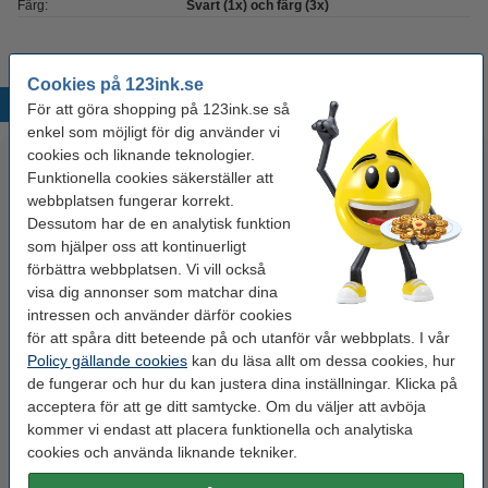
Färg:
Svart (1x) och färg (3x)
Cookies på 123ink.se
Populära produkter
För att göra shopping på 123ink.se så
enkel som möjligt för dig använder vi
cookies och liknande teknologier.
Funktionella cookies säkerställer att
webbplatsen fungerar korrekt.
Dessutom har de en analytisk funktion
som hjälper oss att kontinuerligt
förbättra webbplatsen. Vi vill också
visa dig annonser som matchar dina
Canon CLI-526BK svart
Canon CLI-526M magenta
intressen och använder därför cookies
rengöringspatron med chip
rengöringspatron med chip
för att spåra ditt beteende på och utanför vår webbplats. I vår
(varumärket 123ink)
(varumärket 123ink)
Policy gällande cookies
kan du läsa allt om dessa cookies, hur
de fungerar och hur du kan justera dina inställningar. Klicka på
55 kr
55 kr
Inkl. 25% Moms
Inkl. 25% Moms
acceptera för att ge ditt samtycke. Om du väljer att avböja
kommer vi endast att placera funktionella och analytiska
cookies och använda liknande tekniker.