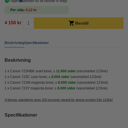
i lager
Beställ nu så skickar vi idag!
Per sida
0,12 kr
4 150 kr
Beställ
Beskrivning
Specifikationer
Beskrivning
1 x Canon 723HBK svart toner, ±
11.000 sidor
(varumärket 123ink)
1 x Canon 723C cyan toner, ±
8.000 sidor
(varumärket 123ink)
1 x Canon 723M magenta toner, ±
8.000 sidor
(varumärket 123ink)
1 x Canon 723Y magenta toner, ±
8.000 sidor
(varumärket 123ink)
Vi lämnar naturligtvis även 100 procents garanti för denna produkt från 123ink!
Specifikationer