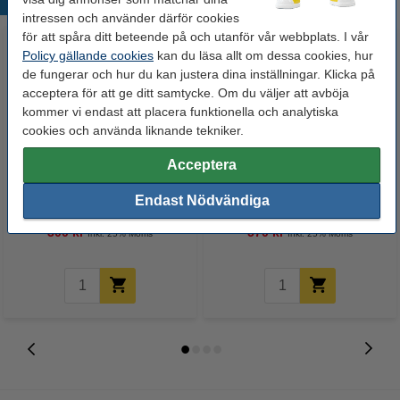
Populära produkter
intressen och använder därför cookies
för att spåra ditt beteende på och utanför vår webbplats. I vår
Policy gällande cookies
kan du läsa allt om dessa cookies, hur
de fungerar och hur du kan justera dina inställningar. Klicka på
acceptera för att ge ditt samtycke. Om du väljer att avböja
kommer vi endast att placera funktionella och analytiska
cookies och använda liknande tekniker.
Acceptera
Canon 725 svart toner
Varumärket 123ink
(varumärket 123ink)
ersätter Brother TN-2420 svart
Endast Nödvändiga
toner hög kapacitet
300 kr
570 kr
Inkl. 25% Moms
Inkl. 25% Moms