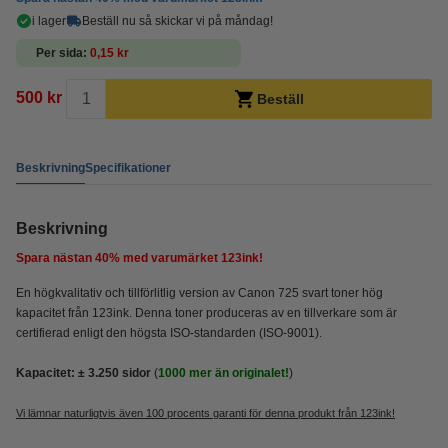
i lager
Beställ nu så skickar vi på måndag!
Per sida
0,15 kr
500 kr
Beställ
Beskrivning
Specifikationer
Beskrivning
Spara nästan
40%
med varumärket 123ink!
En högkvalitativ och tillförlitlig version av Canon 725 svart toner hög
kapacitet från 123ink. Denna toner produceras av en tillverkare som är
certifierad enligt den högsta ISO-standarden (ISO-9001).
Kapacitet:
± 3.250
sidor
(
1000 mer än originalet!
)
Vi lämnar naturligtvis även 100 procents garanti för denna produkt från 123ink!