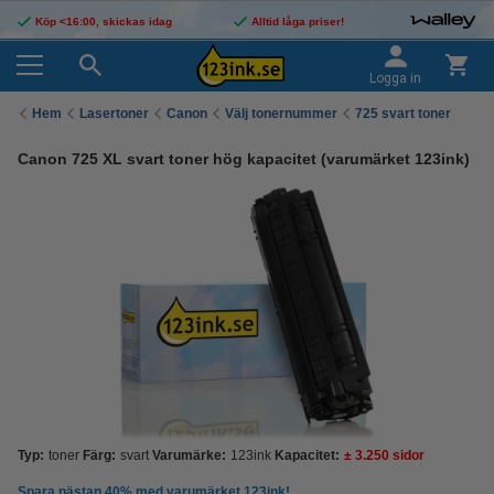
Köp <16:00, skickas idag
Alltid låga priser!
Logga in
Hem
Lasertoner
Canon
Välj tonernummer
725 svart toner
Canon 725 XL svart toner hög kapacitet (varumärket 123ink)
Typ:
toner
Färg:
svart
Varumärke:
123ink
Kapacitet:
± 3.250 sidor
Spara nästan
40%
med varumärket 123ink!