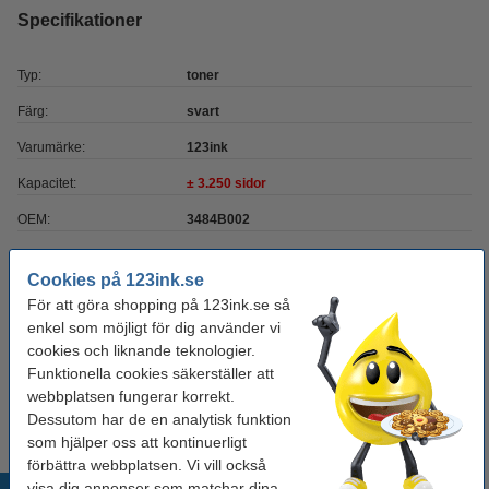
Specifikationer
Typ:
toner
Färg:
svart
Varumärke:
123ink
Kapacitet:
± 3.250 sidor
OEM:
3484B002
EAN:
-
Cookies på 123ink.se
Vårt artikelnr:
032591
För att göra shopping på 123ink.se så
enkel som möjligt för dig använder vi
Nummer:
3484B002
cookies och liknande teknologier.
Funktionella cookies säkerställer att
Tips
webbplatsen fungerar korrekt.
Vi råder er att beställa denna produkt istället för originalprodukten!
Dessutom har de en analytisk funktion
som hjälper oss att kontinuerligt
förbättra webbplatsen. Vi vill också
visa dig annonser som matchar dina