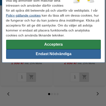
visa dig annonser som matchar dina
Populära produkter
intressen och använder därför cookies
för att spåra ditt beteende på och utanför vår webbplats. I vår
Policy gällande cookies
kan du läsa allt om dessa cookies, hur
de fungerar och hur du kan justera dina inställningar. Klicka på
acceptera för att ge ditt samtycke. Om du väljer att avböja
kommer vi endast att placera funktionella och analytiska
cookies och använda liknande tekniker.
Acceptera
Toshiba TFC389K svart toner
Toshiba TFC389C cyan toner
(original)
(original)
Endast Nödvändiga
1 550 kr
2 050 kr
Inkl. 25% Moms
Inkl. 25% Moms