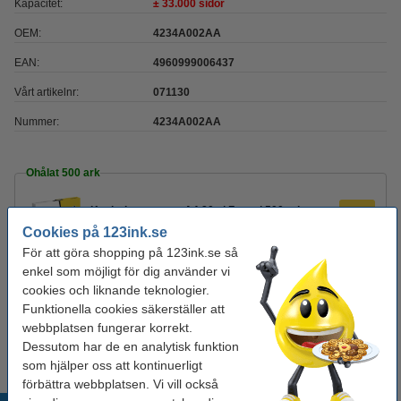
Kapacitet:
± 33.000 sidor
OEM:
4234A002AA
EAN:
4960999006437
Vårt artikelnr:
071130
Nummer:
4234A002AA
Ohålat 500 ark
Kopieringspapper A4 80g | Zoom | 500 ark
80 kr
Cookies på 123ink.se
För att göra shopping på 123ink.se så
enkel som möjligt för dig använder vi
Hålat 500 ark
cookies och liknande teknologier.
Kopieringspapper A4 80g HÅLAT | Zoom | 500
Funktionella cookies säkerställer att
ark
webbplatsen fungerar korrekt.
85 kr
Dessutom har de en analytisk funktion
som hjälper oss att kontinuerligt
förbättra webbplatsen. Vi vill också