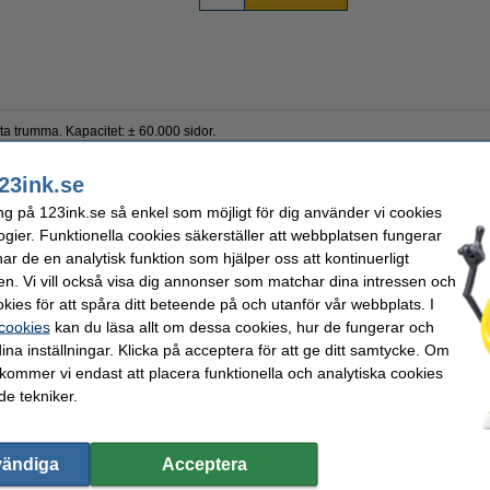
rumma. Kapacitet: ± 60.000 sidor.
23ink.se
ma
OEM:
ng på 123ink.se så enkel som möjligt för dig använder vi cookies
nta
EAN:
ogier. Funktionella cookies säkerställer att webbplatsen fungerar
n
Vårt artikelnr:
r de en analytisk funktion som hjälper oss att kontinuerligt
00 sidor
Nummer:
en. Vi vill också visa dig annonser som matchar dina intressen och
kies för att spåra ditt beteende på och utanför vår webbplats. I
ller
INTE
tonerpulver. Om din skrivare kräver en toner - vänligen beställ ej en trumm
 cookies
kan du läsa allt om dessa cookies, hur de fungerar och
ina inställningar. Klicka på acceptera för att ge ditt samtycke. Om
 kommer vi endast att placera funktionella och analytiska cookies
e tekniker.
vändiga
Acceptera