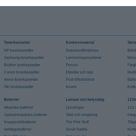
Tonerkassetter
Kontorsmaterial
Skri
HP tonerkassetter
Dokumentförstörare
Bläck
Samsung tonerkassetter
Lamineringsmaskiner
Mono
Brother tonerkassetter
Pennor
Färg
Canon tonerkassetter
Etiketter och tejp
Multi
Xerox tonerkassetter
Post-it/Notisblock
Bärb
Oki tonerkassetter
Kuvert
Kvitt
Batterier
Lampor och belysning
123i
Alkaliska batterier
Ljusslingor
123-
Uppladningsbara batterier
Städ och rengöring
integ
Knappcellsbatterier
The Pink Stuff
Tillg
Verktygsbatterier
Scrub Daddy
Kont