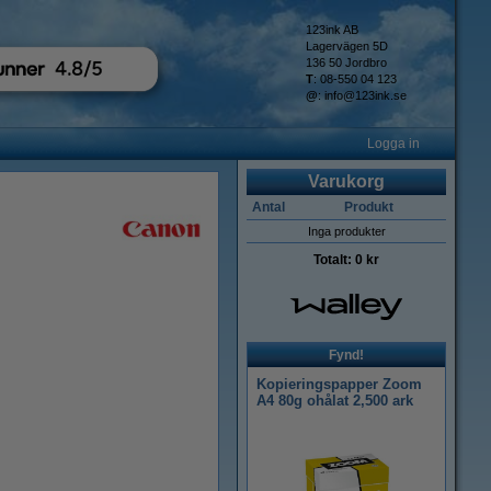
123ink AB
Lagervägen 5D
136 50 Jordbro
T
: 08-550 04 123
@
:
info@123ink.se
Logga in
Varukorg
Antal
Produkt
Inga produkter
Totalt:
0 kr
Fynd!
Kopieringspapper Zoom
A4 80g ohålat 2,500 ark