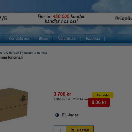
Kontakta oss
Blogg
Målarbilder
Topplista
mer
C-EXV16/17 magenta trumma
ma (original)
3 700 kr
Per sida
2 960 kr Exkl. 25% Moms
0,06 kr
EU-lager
Beställ