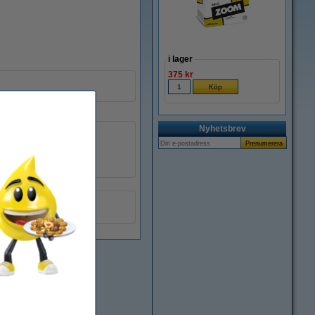
i lager
375 kr
Nyhetsbrev
0256B002AA
4960999352114
017204
C-EXV 16/17
a!