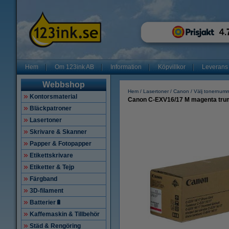
Hem
Om 123ink AB
Information
Köpvillkor
Leverans
Webbshop
Hem
Lasertoner
Canon
Välj tonernum
Kontorsmaterial
Canon C-EXV16/17 M magenta trum
Bläckpatroner
Lasertoner
Skrivare & Skanner
Papper & Fotopapper
Etikettskrivare
Etiketter & Tejp
Färgband
3D-filament
Batterier🔋
Kaffemaskin & Tillbehör
Städ & Rengöring