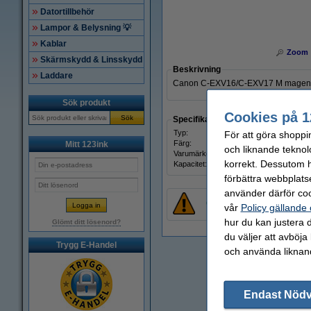
Datortillbehör
Lampor & Belysning 💡
Kablar
Zoom
Skärmskydd & Linsskydd
Beskrivning
Laddare
Canon C-EXV16/C-EXV17 M magenta t
Sök produkt
Cookies på 1
Sök
Specifikationer
Typ:
trum
För att göra shoppi
Färg:
mage
Mitt 123ink
och liknande teknol
Varumärke:
Cano
korrekt. Dessutom ha
Kapacitet:
± 60.0
förbättra webbplats
använder därför coo
OBS!
En ny trumma innehå
vår
Policy gällande
hur du kan justera d
Glömt ditt lösenord?
du väljer att avböja
Trygg E-Handel
och använda liknand
Endast Nöd