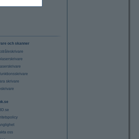
vare och skanner
stråleskrivare
laserskrivare
laserskrivare
funktionsskrivare
ara skrivare
oskrivare
nk.se
3D.se
ritetspolicy
änglighet
akta oss