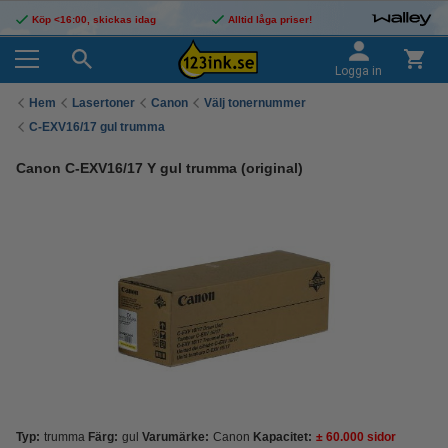
Köp <16:00, skickas idag
Alltid låga priser!
Logga in
Hem
Lasertoner
Canon
Välj tonernummer
C-EXV16/17 gul trumma
Canon C-EXV16/17 Y gul trumma (original)
Typ:
trumma
Färg:
gul
Varumärke:
Canon
Kapacitet:
± 60.000 sidor