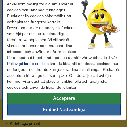
enkel som möjligt för dig använder vi
Kapacitet:
± 60.000 sidor
cookies och liknande teknologier.
Funktionella cookies säkerställer att
OEM:
0255B002AA
webbplatsen fungerar korrekt.
EAN:
4960999352084
Dessutom har de en analytisk funktion
som hjälper oss att kontinuerligt
Vårt artikelnr:
017206
förbättra webbplatsen. Vi vill också
visa dig annonser som matchar dina
Nummer:
C-EXV 16/17
intressen och använder därför cookies
för att spåra ditt beteende på och utanför vår webbplats. I vår
Policy gällande cookies
kan du läsa allt om dessa cookies, hur
OBS!
En ny trumma innehåller
INTE
tonerpulver. Om din
de fungerar och hur du kan justera dina inställningar. Klicka på
skrivare kräver en toner - vänligen beställ ej en trumma!
acceptera för att ge ditt samtycke. Om du väljer att avböja
kommer vi endast att placera funktionella och analytiska
cookies och använda liknande tekniker.
Acceptera
Mer än 300.000 kunder!
Endast Nödvändiga
Beställ innan 16:00 så skickar vi idag!
Alltid låga priser!