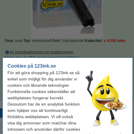
Färg:
svart
Typ:
tonerkassett
Sort:
hög kapacitet
Kapacitet:
± 9.250 sidor
Se specifikationerna och beskrivningen
Spara mer än
35%
med varumärket 123ink!
i lager
Beställ nu så skickar vi på måndag!
Cookies på 123ink.se
För att göra shopping på 123ink.se så
Per sida
0,03 kr
enkel som möjligt för dig använder vi
cookies och liknande teknologier.
300 kr
Beställ
Funktionella cookies säkerställer att
webbplatsen fungerar korrekt.
Dessutom har de en analytisk funktion
som hjälper oss att kontinuerligt
Populära produkter
förbättra webbplatsen. Vi vill också
visa dig annonser som matchar dina
intressen och använder därför cookies