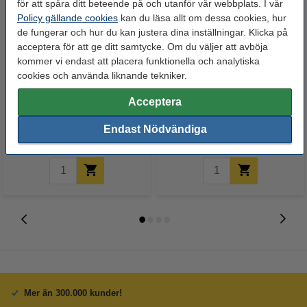
för att spåra ditt beteende på och utanför vår webbplats. I vår
Policy gällande cookies
kan du läsa allt om dessa cookies, hur
de fungerar och hur du kan justera dina inställningar. Klicka på
acceptera för att ge ditt samtycke. Om du väljer att avböja
kommer vi endast att placera funktionella och analytiska
cookies och använda liknande tekniker.
Canon C-EXV18 svart toner
Canon C-EXV15 svart toner
(varumärket 123ink)
(original)
Acceptera
Endast Nödvändiga
300 kr
1 000 kr
Inkl. 25% Moms
Inkl. 25% Moms
Mer än 300.000 kunder!