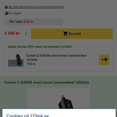
Se specifikationerna och beskrivningen
EU-lager
Per sida
0,02 kr
1 300 kr
Beställ
Spara nästan
50%
med varumärket 123ink!
Canon C-EXV36 svart toner (varumärket
123ink)
700 kr
Canon C-EXV36 svart toner (varumärket 123ink)
Cookies på 123ink.se