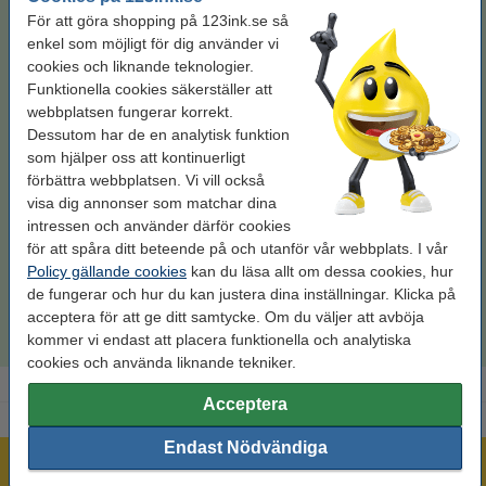
För att göra shopping på 123ink.se så
enkel som möjligt för dig använder vi
cookies och liknande teknologier.
Funktionella cookies säkerställer att
webbplatsen fungerar korrekt.
Dessutom har de en analytisk funktion
Typ:
tonerkassett
Färg:
svart
Varumärke:
123ink
Kapacitet:
± 60.000 sidor
som hjälper oss att kontinuerligt
förbättra webbplatsen. Vi vill också
Se specifikationerna och beskrivningen
visa dig annonser som matchar dina
Spara nästan
50%
med varumärket 123ink!
intressen och använder därför cookies
EU-lager
för att spåra ditt beteende på och utanför vår webbplats. I vår
Per sida
0,01 kr
Policy gällande cookies
kan du läsa allt om dessa cookies, hur
de fungerar och hur du kan justera dina inställningar. Klicka på
700 kr
acceptera för att ge ditt samtycke. Om du väljer att avböja
Beställ
kommer vi endast att placera funktionella och analytiska
cookies och använda liknande tekniker.
Acceptera
Endast Nödvändiga
Mer än 300.000 kunder!