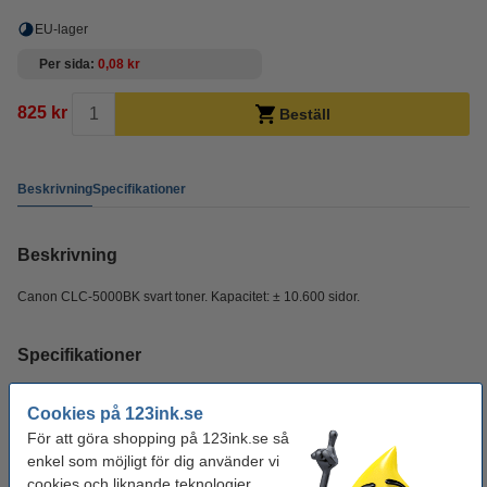
EU-lager
Per sida
0,08 kr
825 kr
Beställ
Beskrivning
Specifikationer
Beskrivning
Canon CLC-5000BK svart toner. Kapacitet: ± 10.600 sidor.
Specifikationer
Typ:
tonerkassett
Cookies på 123ink.se
För att göra shopping på 123ink.se så
Färg:
svart
enkel som möjligt för dig använder vi
Varumärke:
Canon
cookies och liknande teknologier.