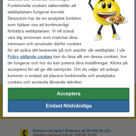
Funktionella cookies säkerställer att
Kapacitet:
± 10.600 sidor
webbplatsen fungerar korrekt.
Dessutom har de en analytisk funktion
OEM:
6601A002AA
som hjälper oss att kontinuerligt
EAN:
4960999000206
förbättra webbplatsen. Vi vill också
visa dig annonser som matchar dina
Vårt artikelnr:
070952
intressen och använder därför cookies
Nummer:
6601A002AA
för att spåra ditt beteende på och utanför vår webbplats. I vår
Policy gällande cookies
kan du läsa allt om dessa cookies, hur
de fungerar och hur du kan justera dina inställningar. Klicka på
acceptera för att ge ditt samtycke. Om du väljer att avböja
kommer vi endast att placera funktionella och analytiska
cookies och använda liknande tekniker.
Mer än 300.000 kunder!
Acceptera
Beställ innan 16:00 så skickar vi idag!
Endast Nödvändiga
Alltid låga priser!
Behöver du hjälp? Ring oss på 08-550 04 123
Helgfria vardagar från kl. 9:00 till 16:00