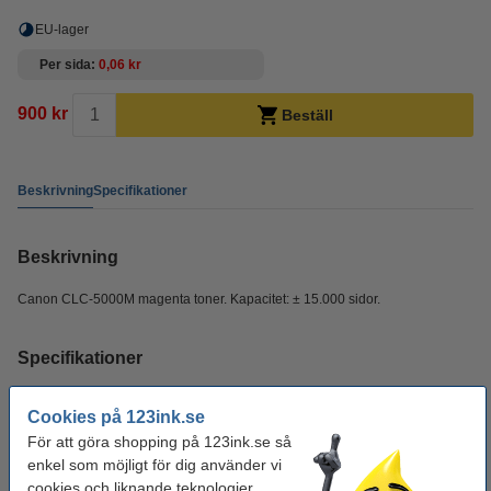
EU-lager
Per sida
0,06 kr
900 kr
Beställ
Beskrivning
Specifikationer
Beskrivning
Canon CLC-5000M magenta toner. Kapacitet: ± 15.000 sidor.
Specifikationer
Typ:
tonerkassett
Cookies på 123ink.se
För att göra shopping på 123ink.se så
Färg:
magenta
enkel som möjligt för dig använder vi
Varumärke:
Canon
cookies och liknande teknologier.