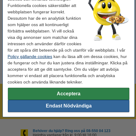
Funktionella cookies säkerställer att
Kapacitet:
± 15.000 sidor
webbplatsen fungerar korrekt.
Dessutom har de en analytisk funktion
OEM:
6603A002AA
som hjälper oss att kontinuerligt
EAN:
4960999000237
förbättra webbplatsen. Vi vill också
visa dig annonser som matchar dina
Vårt artikelnr:
070956
intressen och använder därför cookies
Nummer:
6603A002AA
för att spåra ditt beteende på och utanför vår webbplats. I vår
Policy gällande cookies
kan du läsa allt om dessa cookies, hur
de fungerar och hur du kan justera dina inställningar. Klicka på
acceptera för att ge ditt samtycke. Om du väljer att avböja
kommer vi endast att placera funktionella och analytiska
cookies och använda liknande tekniker.
Mer än 300.000 kunder!
Acceptera
Beställ innan 16:00 så skickar vi idag!
Endast Nödvändiga
Alltid låga priser!
Behöver du hjälp? Ring oss på 08-550 04 123
Helgfria vardagar från kl. 9:00 till 16:00