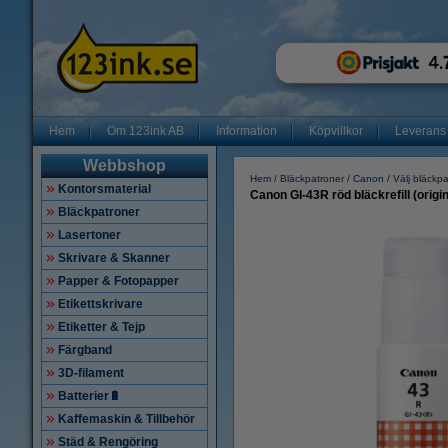
Hem
Om 123ink AB
Information
Köpvillkor
Leverans
Webbshop
Hem
Bläckpatroner
Canon
Välj bläckp
Kontorsmaterial
Canon GI-43R röd bläckrefill (origin
Bläckpatroner
Lasertoner
Skrivare & Skanner
Papper & Fotopapper
Etikettskrivare
Etiketter & Tejp
Färgband
3D-filament
Batterier🔋
Kaffemaskin & Tillbehör
Städ & Rengöring