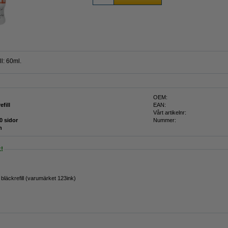
l: 60ml.
OEM:
efill
EAN:
Vårt artikelnr:
0 sidor
Nummer:
n
!
läckrefill (varumärket 123ink)