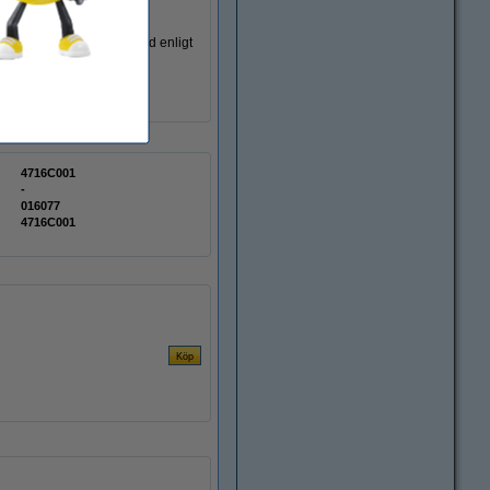
llverkare som är certifierad enligt
4716C001
-
016077
4716C001