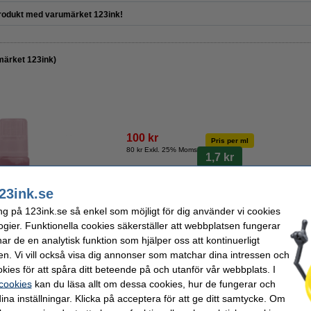
odukt med varumärket 123ink!
märket 123ink)
100 kr
Pris per ml
80 kr Exkl. 25% Moms
1,7 kr
i lager
23ink.se
Beställ nu så skickar vi på måndag!
ng på 123ink.se så enkel som möjligt för dig använder vi cookies
ogier. Funktionella cookies säkerställer att webbplatsen fungerar
r de en analytisk funktion som hjälper oss att kontinuerligt
Beställ
en. Vi vill också visa dig annonser som matchar dina intressen och
kies för att spåra ditt beteende på och utanför vår webbplats. I
 cookies
kan du läsa allt om dessa cookies, hur de fungerar och
ina inställningar. Klicka på acceptera för att ge ditt samtycke. Om