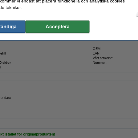
 kommer vi endast att placera funktionella och analytiska cookies
ink!
e tekniker.
sion av Canon GI-43R röd bläckrefill från 123ink. Denna bläckrefill produceras av en ti
1).
vändiga
Acceptera
let
)
OEM:
efill
EAN:
Vårt artikelnr:
0 sidor
Nummer:
k
r endast
kt istället för originalprodukten!