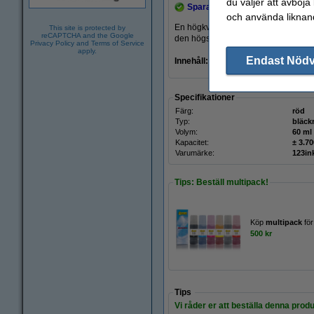
du väljer att avböja
Spara
31%
med varumärket 123
och använda liknand
En högkvalitativ och tillförlitlig ver
This site is protected by
reCAPTCHA and the Google
den högsta ISO-standarden (ISO-900
Privacy Policy
and
Terms of Service
apply.
Endast Nöd
Innehåll: 60ml
(
samma som origina
Specifikationer
Färg:
röd
Typ:
bläckr
Volym:
60 ml
Kapacitet:
± 3.70
Varumärke:
123in
Tips: Beställ multipack!
Köp
multipack
fö
500 kr
Tips
Vi råder er att beställa denna produ