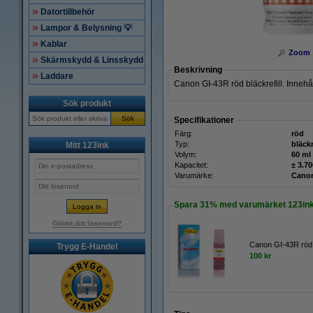
Datortillbehör
Lampor & Belysning 💡
Kablar
Zoom
Skärmskydd & Linsskydd
Beskrivning
Laddare
Canon GI-43R röd bläckrefill. Innehål
Sök produkt
Sök
Specifikationer
Färg:
röd
Typ:
bläckr
Mitt 123ink
Volym:
60 ml
Kapacitet:
± 3.70
Varumärke:
Cano
Spara
31%
med varumärket 123ink
Glömt ditt lösenord?
Canon GI-43R röd b
Trygg E-Handel
100 kr