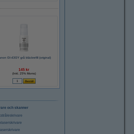
non GI-43GY grå bläckrefill (original)
145 kr
(Inkl. 25% Moms)
vare och skanner
stråleskrivare
laserskrivare
laserskrivare