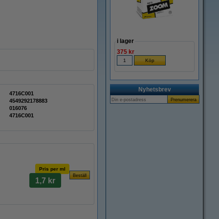
i lager
375 kr
Nyhetsbrev
4716C001
4549292178883
016076
4716C001
Pris per ml
1,7 kr