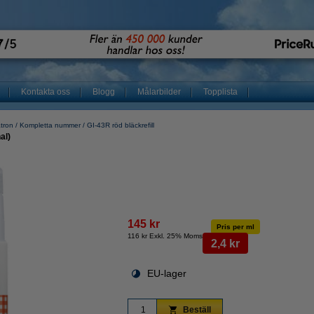
Kontakta oss
Blogg
Målarbilder
Topplista
atron
Kompletta nummer
GI-43R röd bläckrefill
al)
145 kr
Pris per ml
116 kr Exkl. 25% Moms
2,4 kr
EU-lager
Beställ