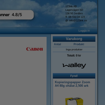
123ink AB
Lagervägen 5D
136 50 Jordbro
T
: 08-550 04 123
@
:
info@123ink.se
Logga in
Varukorg
Antal
Produkt
Inga produkter
Totalt:
0 kr
Fynd!
Kopieringspapper Zoom
A4 80g ohålat 2,500 ark