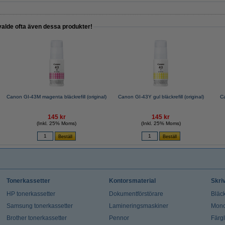
valde ofta även dessa produkter!
Canon GI-43M magenta bläckrefill (original)
Canon GI-43Y gul bläckrefill (original)
Ca
145 kr
145 kr
(Inkl. 25% Moms)
(Inkl. 25% Moms)
Tonerkassetter
Kontorsmaterial
Skri
HP tonerkassetter
Dokumentförstörare
Bläck
Samsung tonerkassetter
Lamineringsmaskiner
Mono
Brother tonerkassetter
Pennor
Färg