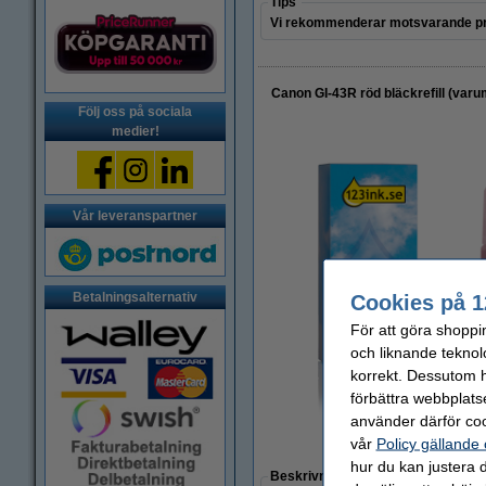
Tips
Vi rekommenderar motsvarande pr
Canon GI-43R röd bläckrefill (varu
Följ oss på sociala
medier!
Vår leveranspartner
Betalningsalternativ
Cookies på 1
För att göra shoppi
och liknande teknol
korrekt. Dessutom ha
förbättra webbplats
använder därför coo
vår
Policy gällande
Zoom
hur du kan justera d
Beskrivning