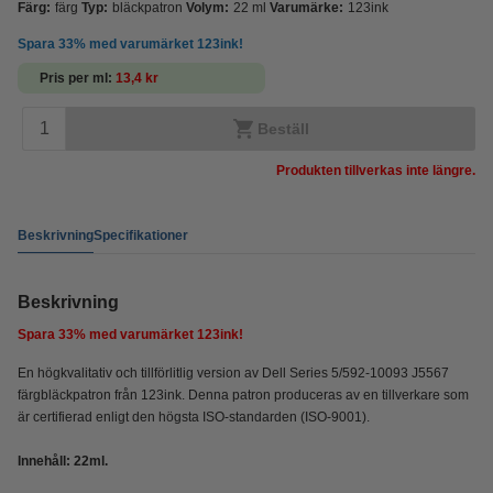
Färg:
färg
Typ:
bläckpatron
Volym:
22 ml
Varumärke:
123ink
Spara
33%
med varumärket 123ink!
Pris per ml
13,4 kr
Beställ
Produkten tillverkas inte längre.
Beskrivning
Specifikationer
Beskrivning
Spara
33%
med varumärket 123ink!
En högkvalitativ och tillförlitlig version av Dell Series 5/592-10093 J5567
färgbläckpatron från 123ink. Denna patron produceras av en tillverkare som
är certifierad enligt den högsta ISO-standarden (ISO-9001).
Innehåll:
22ml.