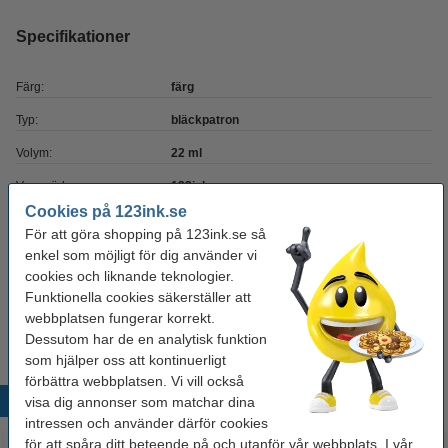
Specifikationer
Färg:
färg
Typ:
bläckpatron
Volym:
22 ml
Varumärke:
123ink
Cookies på 123ink.se
Vårt artikelnr:
019073
För att göra shopping på 123ink.se så
Nummer:
J5567
enkel som möjligt för dig använder vi
cookies och liknande teknologier.
Funktionella cookies säkerställer att
Tips
webbplatsen fungerar korrekt.
Vi råder er att beställa denna produkt istället för originalprodukten!
Dessutom har de en analytisk funktion
som hjälper oss att kontinuerligt
förbättra webbplatsen. Vi vill också
Populära produkter
visa dig annonser som matchar dina
intressen och använder därför cookies
för att spåra ditt beteende på och utanför vår webbplats. I vår