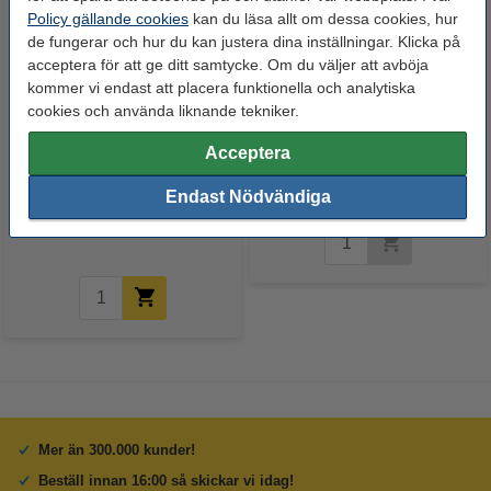
Policy gällande cookies
kan du läsa allt om dessa cookies, hur
de fungerar och hur du kan justera dina inställningar. Klicka på
acceptera för att ge ditt samtycke. Om du väljer att avböja
kommer vi endast att placera funktionella och analytiska
cookies och använda liknande tekniker.
Acceptera
Dell Series 5/592-10092 M4640
Dell Series 5/592-10094 J5566
svart bläckpatron hög kapacitet
svart bläckpatron (varumärket
Endast Nödvändiga
(varumärket 123ink)
123ink)
135 kr
Inkl. 25% Moms
Mer än 300.000 kunder!
Beställ innan 16:00 så skickar vi idag!