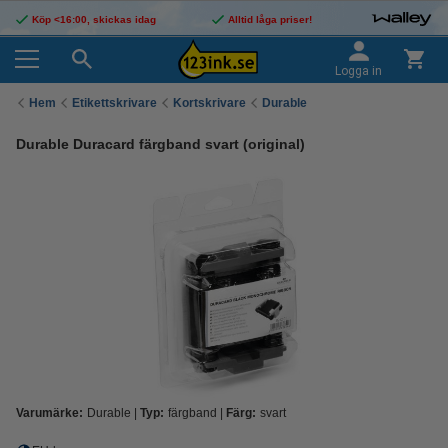
Köp <16:00, skickas idag
Alltid låga priser!
Logga in
Hem
Etikettskrivare
Kortskrivare
Durable
Durable Duracard färgband svart (original)
Varumärke:
Durable
Typ:
färgband
Färg:
svart