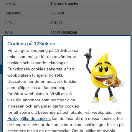
Teknik:
Thermal transfer
Kapacitet:
500 kort
OEM:
891201
EAN:
4005546808246
Vårt artikelnr:
310063
Cookies på 123ink.se
För att göra shopping på 123ink.se så
enkel som möjligt för dig använder vi
cookies och liknande teknologier.
Funktionella cookies säkerställer att
Populära produkter
webbplatsen fungerar korrekt.
Dessutom har de en analytisk funktion
som hjälper oss att kontinuerligt
förbättra webbplatsen. Vi vill också
visa dig annonser som matchar dina
intressen och använder därför cookies
för att spåra ditt beteende på och utanför vår webbplats. I vår
Policy gällande cookies
kan du läsa allt om dessa cookies, hur
de fungerar och hur du kan justera dina inställningar. Klicka på
Kortskrivare Durable Duracard
Durable Duracard färgband färg
acceptera för att ge ditt samtycke. Om du väljer att avböja
ID 300 [4kg]
(original)