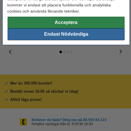
kommer vi endast att placera funktionella och analytiska
cookies och använda liknande tekniker.
10 250 kr
625 kr
Inkl. 25% Moms
Inkl. 25% Moms
Acceptera
Endast Nödvändiga
Mer än 300.000 kunder!
Beställ innan 16:00 så skickar vi idag!
Alltid låga priser!
Behöver du hjälp? Ring oss på 08-550 04 123
Helgfria vardagar från kl. 9:00 till 16:00