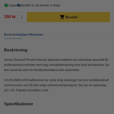
i lager
Beställ nu så skickar vi idag!
150 kr
Beställ
Beskrivning
Specifikationer
Beskrivning
Dessa Duracell Procell Intense alkaliska batterier har utvecklats speciellt för
professionella enheter med hög energiförbrukning eller stort strömbehov. Du
kan använda dem för blodtrycksmätare eller automater.
C/LR14/MN1400 batterierna har extra lång livslängd, har bra motståndskraft
mot korrosion och tål alla slags extrema temperaturer. De har en spänning
på 1,5V. Paketet innehåller 10st.
Specifikationer