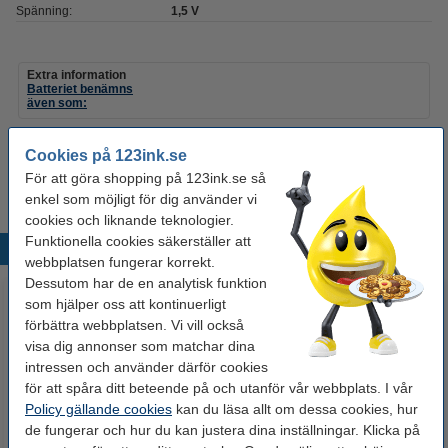
Spänning:
1,5 V
Extra information
Batteriet benämns
även som:
Batteribenämning:
Cookies på 123ink.se
14AC
AM-2
C
E93_BP2
För att göra shopping på 123ink.se så
HP11
K4A
LR14
LR14A
enkel som möjligt för dig använder vi
MN1400_BP2
R14
R14P
cookies och liknande teknologier.
Funktionella cookies säkerställer att
Populära produkter
webbplatsen fungerar korrekt.
Dessutom har de en analytisk funktion
som hjälper oss att kontinuerligt
förbättra webbplatsen. Vi vill också
visa dig annonser som matchar dina
intressen och använder därför cookies
för att spåra ditt beteende på och utanför vår webbplats. I vår
Policy gällande cookies
kan du läsa allt om dessa cookies, hur
de fungerar och hur du kan justera dina inställningar. Klicka på
Avkalkningsmedel 500ml |
LED Gravljus Paula 11,5cm |