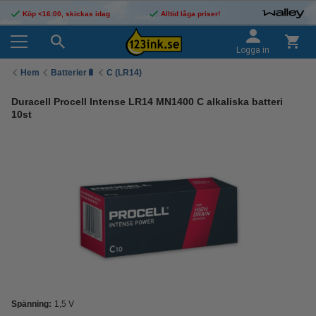
Köp <16:00, skickas idag
Alltid låga priser!
Logga in
Hem
Batterier🔋
C (LR14)
Duracell Procell Intense LR14 MN1400 C alkaliska batteri
10st
Spänning:
1,5 V