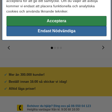
acceptera för att ge ditt samtycke. Om du väljer att avböja
DeLonghi EcoDecalk DLSC500
beige [Star Trading]
kommer vi endast att placera funktionella och analytiska
cookies och använda liknande tekniker.
125 kr
49 kr
Inkl. 25% Moms
Inkl. 25% Moms
Acceptera
Endast Nödvändiga
Mer än 300.000 kunder!
Beställ innan 16:00 så skickar vi idag!
Alltid låga priser!
Behöver du hjälp? Ring oss på 08-550 04 123
Helgfria vardagar från kl. 9:00 till 16:00